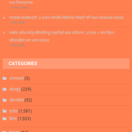
जना नियन्त्रणमा
११ घण्टा अगाडि
ग्यासको कालोबजारी, ७ हजार रुपैयाँमा सिलिण्डर बिक्री गर्ने पसल सञ्चालक पक्राउ
१ दिन अगाडि
पर्सामा अवैध घरेलु मदिराविरुद्ध प्रहरीको कडा अभियान, ३ हजार ५ सय लिटर
मदिरासहित चार जना पक्राउ
१ दिन अगाडि
CATEGORIES
अन्तरबार्ता
(5)
खेलखुद
(229)
जीवनशैली
(92)
प्रदेश
(1,581)
बिदेश
(1,553)