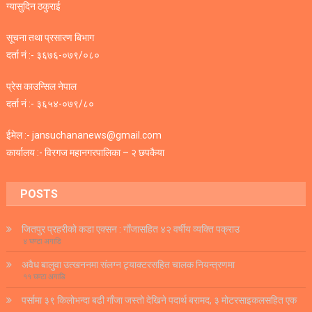
ग्यासुदिन ठकुराई
सूचना तथा प्रसारण बिभाग
दर्ता नं :- ३६७६-०७९/०८०
प्रेस काउन्सिल नेपाल
दर्ता नं :- ३६५४-०७९/८०
ईमेल :- jansuchananews@gmail.com
कार्यालय :- विरगज महानगरपालिका – २ छपकैया
POSTS
जितपुर प्रहरीको कडा एक्सन : गाँजासहित ४२ वर्षीय व्यक्ति पक्राउ
४ घण्टा अगाडि
अवैध बालुवा उत्खननमा संलग्न ट्र्याक्टरसहित चालक नियन्त्रणमा
११ घण्टा अगाडि
पर्सामा ३९ किलोभन्दा बढी गाँजा जस्तो देखिने पदार्थ बरामद, ३ मोटरसाइकलसहित एक