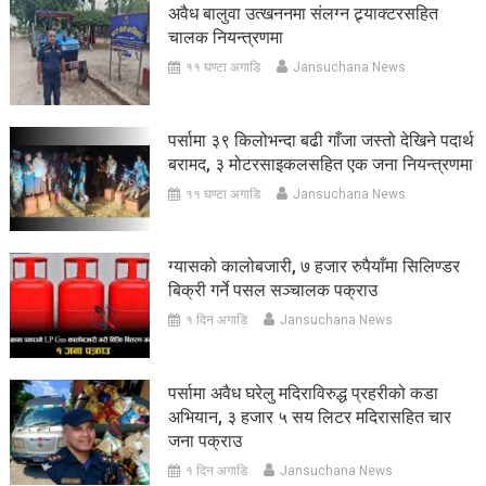
अवैध बालुवा उत्खननमा संलग्न ट्र्याक्टरसहित
चालक नियन्त्रणमा
११ घण्टा अगाडि
Jansuchana News
पर्सामा ३९ किलोभन्दा बढी गाँजा जस्तो देखिने पदार्थ
बरामद, ३ मोटरसाइकलसहित एक जना नियन्त्रणमा
११ घण्टा अगाडि
Jansuchana News
ग्यासको कालोबजारी, ७ हजार रुपैयाँमा सिलिण्डर
बिक्री गर्ने पसल सञ्चालक पक्राउ
१ दिन अगाडि
Jansuchana News
पर्सामा अवैध घरेलु मदिराविरुद्ध प्रहरीको कडा
अभियान, ३ हजार ५ सय लिटर मदिरासहित चार
जना पक्राउ
१ दिन अगाडि
Jansuchana News