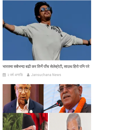
भारतमा सबैभन्दा बढी कर तिर्ने पाँच सेलेब्रेटी, साउथ हिरो पनि परे
२ वर्ष अगाडि
Jansuchana News