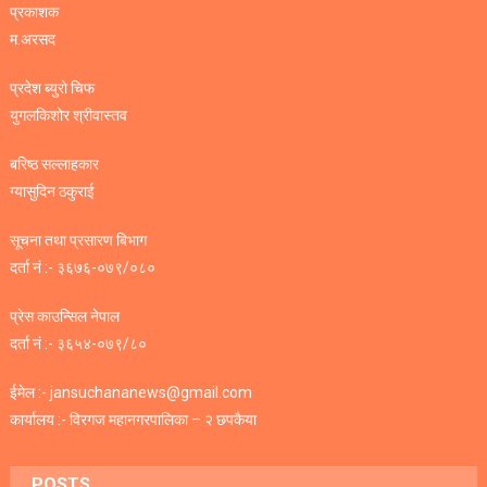
प्रकाशक
म.अरसद
प्रदेश ब्युरो चिफ
युगलकिशोर श्रीवास्तव
बरिष्ठ सल्लाहकार
ग्यासुदिन ठकुराई
सूचना तथा प्रसारण बिभाग
दर्ता नं :- ३६७६-०७९/०८०
प्रेस काउन्सिल नेपाल
दर्ता नं :- ३६५४-०७९/८०
ईमेल :- jansuchananews@gmail.com
कार्यालय :- विरगज महानगरपालिका – २ छपकैया
POSTS