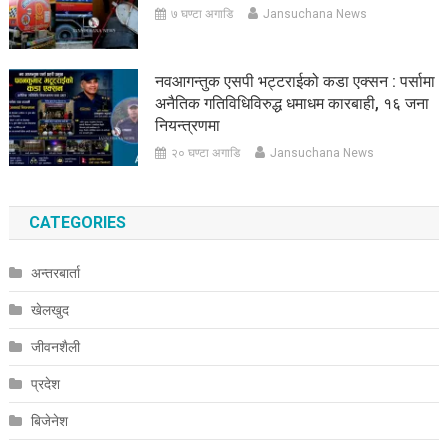
७ घण्टा अगाडि
Jansuchana News
नवआगन्तुक एसपी भट्टराईको कडा एक्सन : पर्सामा
अनैतिक गतिविधिविरुद्ध धमाधम कारबाही, १६ जना
नियन्त्रणमा
२० घण्टा अगाडि
Jansuchana News
CATEGORIES
अन्तरबार्ता
खेलखुद
जीवनशैली
प्रदेश
बिजेनेश