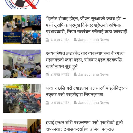
“हेल्मेट रोजाइ होइन, जीवन सुरक्षाको कवच हो” –
पर्सा ट्राफिक प्रमुख दिपेन्द्र श्रेष्ठको अभियान
प्रभावकारी, नियम उल्लंघन गर्नेलाई कडा कारबाही
३ घण्टा अगाडि
Jansuchana News
अव्यवस्थित इन्टरनेट तार व्यवस्थापनमा वीरगञ्ज
महानगरको कडा पहल, सोमबार बृहत् बैठकपछि
कार्यान्वयन सुरु हुने
४ घण्टा अगाडि
Jansuchana News
भन्सार छलि गरी ल्याइएका १३ भारतीय इलेक्ट्रिक
स्कुटर पर्सा प्रहरीद्वारा नियन्त्रणमा
७ घण्टा अगाडि
Jansuchana News
हवाई इन्धन चोरी प्रकरणमा पर्सा प्रहरीको ठूलो
सफलता : ट्याङ्करसहित ७ जना पक्राउ