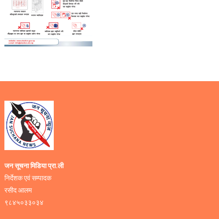
जन सूचना मिडिया प्रा.ली
निर्देशक एवं सम्पादक
रसीद आलम
९८४५०३३०३४