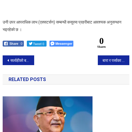
उनी उपर आपराधिक लाभ (एक्सटर्सन) सम्बन्धी कसूरमा प्रहरीबाट आवश्यक अनुसन्धान
भइरहेको छ ।
0
Tweet 0
Messenger
Share
0
Shares
Post
सर्लाहीको बरहथवामा प्रहरीको गोली लागेर एकजनाको मृत्यु
बारा र पर्साका पत्रकार भारतमा सम्मानित
navigation
RELATED POSTS