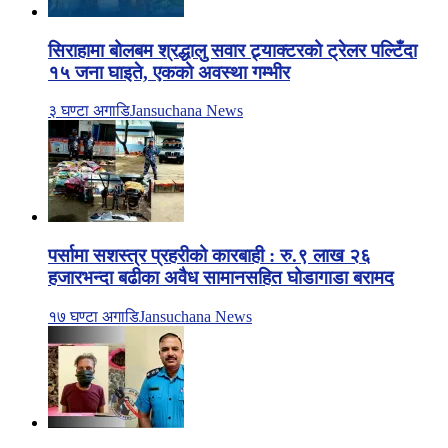
सिराहामा बोलबम श्रद्धालु सवार ट्र्याक्टरको ट्रेलर पल्टिँदा
१५ जना घाइते, एकको अवस्था गम्भीर
३ घण्टा अगाडि
Jansuchana News
पर्सामा सशस्त्र प्रहरीको कारबाही : रु.९ लाख २६
हजारभन्दा बढीका अवैध सामानसहित घोडागाडा बरामद
१७ घण्टा अगाडि
Jansuchana News