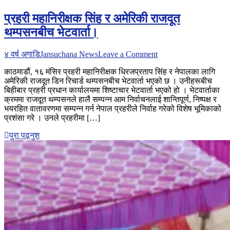
प्रहरी महानिरीक्षक सिंह र अमेरिकी राजदूत
थम्पसनबीच भेटवार्ता।
on
४ वर्ष अगाडि
Jansuchana News
Leave a Comment
प्रहरी
काठमाडौं, १६ मंसिर प्रहरी महानिरीक्षक धिरजप्रताप सिंह र नेपालका लागि
महानिरीक्षक
अमेरिकी राजदूत डिन रिचार्ड थम्पसनबीच भेटवार्ता भएको छ । उनीहरूबीच
सिंह
बिहीबार प्रहरी प्रधान कार्यालयमा शिष्टाचार भेटवार्ता भएको हो । भेटवार्ताका
र
क्रममा राजदूत थम्पसनले हालै सम्पन्न आम निर्वाचनलाई शान्तिपूर्ण, निष्पक्ष र
अमेरिकी
भयरहित वातावरणमा सम्पन्न गर्न नेपाल प्रहरीले निर्वाह गरेको विशेष भूमिकाको
राजदूत
प्रशंसा गरे । उनले प्रहरीमा […]
थम्पसनबीच
भेटवार्ता।
पुरा पढ़नुश