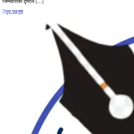
जिम्मेवारीका दृष्टिले […]
छाडेर
एमालेमै
पुरा पढ़नुश
किन
?