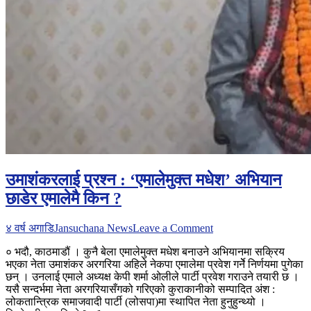
उमाशंकरलाई प्रश्न : ‘एमालेमुक्त मधेश’ अभियान
छाडेर एमालेमै किन ?
on
४ वर्ष अगाडि
Jansuchana News
Leave a Comment
उमाशंकरलाई
० भदौ, काठमाडौं । कुनै बेला एमालेमुक्त मधेश बनाउने अभियानमा सक्रिय
प्रश्न
भएका नेता उमाशंकर अरगरिया अहिले नेकपा एमालेमा प्रवेश गर्नेे निर्णयमा पुगेका
:
छन् । उनलाई एमाले अध्यक्ष केपी शर्मा ओलीले पार्टी प्रवेश गराउने तयारी छ ।
‘एमालेमुक्त
यसै सन्दर्भमा नेता अरगरियासँगको गरिएको कुराकानीको सम्पादित अंश :
मधेश’
लोकतान्त्रिक समाजवादी पार्टी (लोसपा)मा स्थापित नेता हुनुहुन्थ्यो ।
अभियान