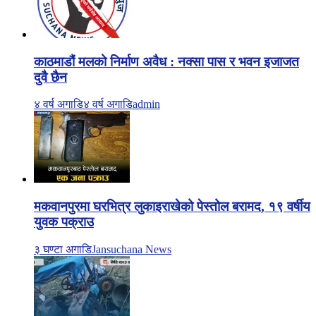
काठमाडौं मलको निर्माण अवैध : नक्सा पास र भवन इजाजत
दुवै छैन
४ वर्ष अगाडि
४ वर्ष अगाडि
admin
मकवानपुरमा घरभित्र लुकाइराखेको पेस्तोल बरामद, १९ वर्षीय
युवक पक्राउ
३ घण्टा अगाडि
Jansuchana News