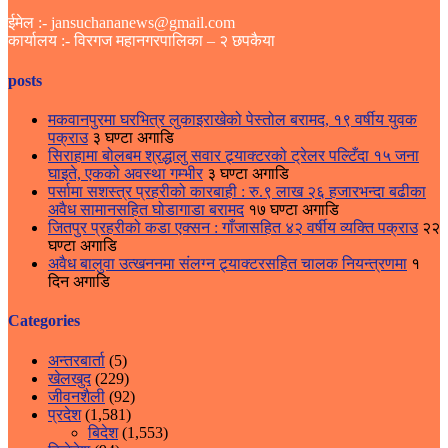
ईमेल :- jansuchananews@gmail.com
कार्यालय :- विरगज महानगरपालिका – २ छपकैया
posts
मकवानपुरमा घरभित्र लुकाइराखेको पेस्तोल बरामद, १९ वर्षीय युवक
पक्राउ
३ घण्टा अगाडि
सिराहामा बोलबम श्रद्धालु सवार ट्र्याक्टरको ट्रेलर पल्टिँदा १५ जना
घाइते, एकको अवस्था गम्भीर
३ घण्टा अगाडि
पर्सामा सशस्त्र प्रहरीको कारबाही : रु.९ लाख २६ हजारभन्दा बढीका
अवैध सामानसहित घोडागाडा बरामद
१७ घण्टा अगाडि
जितपुर प्रहरीको कडा एक्सन : गाँजासहित ४२ वर्षीय व्यक्ति पक्राउ
२२
घण्टा अगाडि
अवैध बालुवा उत्खननमा संलग्न ट्र्याक्टरसहित चालक नियन्त्रणमा
१
दिन अगाडि
Categories
अन्तरबार्ता
(5)
खेलखुद
(229)
जीवनशैली
(92)
प्रदेश
(1,581)
बिदेश
(1,553)