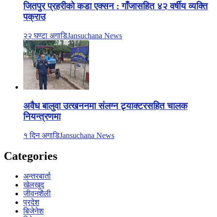
जितपुर प्रहरीको कडा एक्सन : गाँजासहित ४२ वर्षीय व्यक्ति
पक्राउ
२२ घण्टा अगाडि
Jansuchana News
अवैध बालुवा उत्खननमा संलग्न ट्र्याक्टरसहित चालक
नियन्त्रणमा
१ दिन अगाडि
Jansuchana News
Categories
अन्तरबार्ता
खेलखुद
जीवनशैली
प्रदेश
बिजेनेश