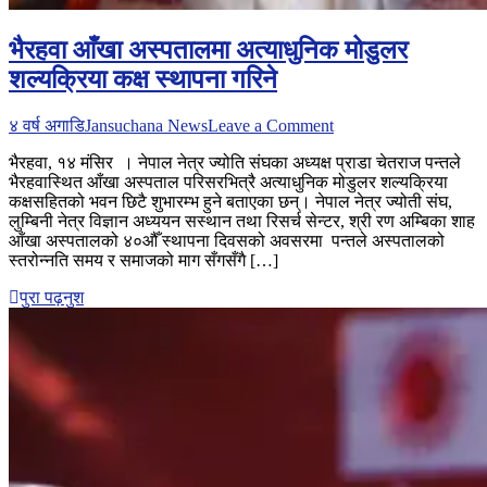
भैरहवा आँखा अस्पतालमा अत्याधुनिक मोडुलर
शल्यक्रिया कक्ष स्थापना गरिने
on
४ वर्ष अगाडि
Jansuchana News
Leave a Comment
भैरहवा
भैरहवा, १४ मंसिर । नेपाल नेत्र ज्योति संघका अध्यक्ष प्राडा चेतराज पन्तले
आँखा
भैरहवास्थित आँखा अस्पताल परिसरभित्रै अत्याधुनिक मोडुलर शल्यक्रिया
अस्पतालमा
कक्षसहितको भवन छिटै शुभारम्भ हुने बताएका छन्। नेपाल नेत्र ज्योती संघ,
अत्याधुनिक
लुम्बिनी नेत्र विज्ञान अध्ययन सस्थान तथा रिसर्च सेन्टर, श्री रण अम्बिका शाह
मोडुलर
आँखा अस्पतालको ४०औँ स्थापना दिवसको अवसरमा पन्तले अस्पतालको
शल्यक्रिया
स्तरोन्नति समय र समाजको माग सँगसँगै […]
कक्ष
स्थापना
पुरा पढ़नुश
गरिने