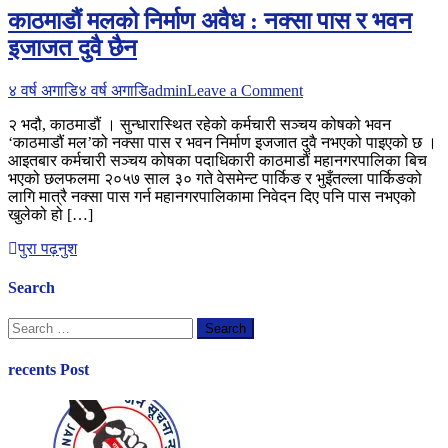
काठमाडौं मलको निर्माण अवैध : नक्सा पास र भवन
इजाजत दुवै छैन
on
४ वर्ष अगाडि
४ वर्ष अगाडि
admin
Leave a Comment
काठमाडौं
२ भदौ, काठमाडौं । सुन्धारास्थित रहेको कर्मचारी सञ्चय कोषको भवन
मलको
‘काठमाडौं मल’को नक्सा पास र भवन निर्माण इजजात दुवै नभएको पाइएको छ ।
निर्माण
आइतबार कर्मचारी सञ्चय कोषका पदाधिकारी काठमाडौं महानगरपालिका बिच
अवैध
भएको छलफलमा २०५७ साल ३० गते वेसमेन्ट पार्किङ र भुइँतल्ला पार्किङको
:
लागि मात्रै नक्सा पास गर्न महानगरपालिकामा निवेदन दिए पनि पास नभएको
नक्सा
खुलेको हो […]
पास
र
पुरा पढ़नुश
भवन
इजाजत
दुवै
Search
छैन
Search
for:
recents Post