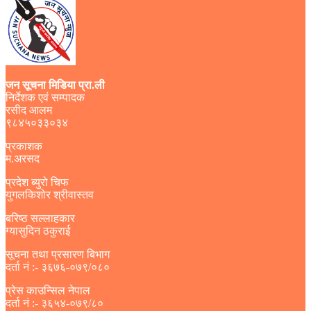
जन सूचना मिडिया प्रा.ली
निर्देशक एवं सम्पादक
रसीद आलम
९८४५०३३०३४
प्रकाशक
म.अरसद
प्रदेश ब्युरो चिफ
युगलकिशोर श्रीवास्तव
बरिष्ठ सल्लाहकार
ग्यासुदिन ठकुराई
सूचना तथा प्रसारण बिभाग
दर्ता नं :- ३६७६-०७९/०८०
प्रेस काउन्सिल नेपाल
दर्ता नं :- ३६५४-०७९/८०