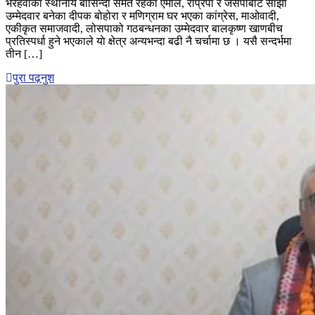
भैरहवाका स्थानीय बासिन्दा समेत रहेका एमाले, राप्रपा र जसपाबाट साझा
शक्तिले
उम्मेदवार बनेका दीपक बोहोरा र मणिग्राम घर भएका कांग्रेस, माओवादी,
काम
एकीकृत समाजवादी, लोसपाको गठबन्धनका उम्मेदवार बालकृष्ण खाणबीच
गर्दैन
प्रतिस्पर्धा हुने भएकाले याे क्षेत्र अन्यभन्दा बढी नै चर्चामा छ । यसै सन्दर्भमा
:
तीन […]
थापा
पुरा पढ़नुश