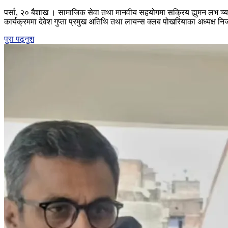
ह्युमन
पर्सा, २० बैशाख । सामाजिक सेवा तथा मानवीय सहयोगमा सक्रिय ह्युमन लभ च्या
लभ
कार्यक्रममा देवेश गुप्ता प्रमुख अतिथि तथा लायन्स क्लब पोखरियाका अध्यक्ष नि
च्यारिटी
फण्डद्वारा
पुरा पढ़नुश
वीरगञ्जमा
मिलन
समारोह,
मानव
सेवा
आश्रममा
खाजा
वितरण