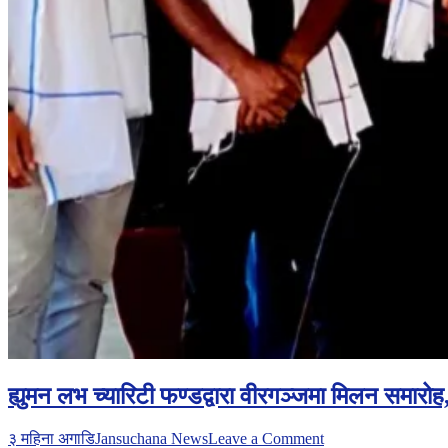
ह्युमन लभ च्यारिटी फण्डद्वारा वीरगञ्जमा मिलन समार
on
३ महिना अगाडि
Jansuchana News
Leave a Comment