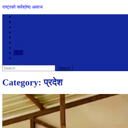
राष्ट्रको सर्वश्रेष्ठ आवाज
समाचार
विचार
अन्तरबार्ता
बिजेनेश
जीवनशैली
सूचनाप्रविधि
मनोरंजन
प्रदेश
खेलखुद
Search
for:
Category:
प्रदेश