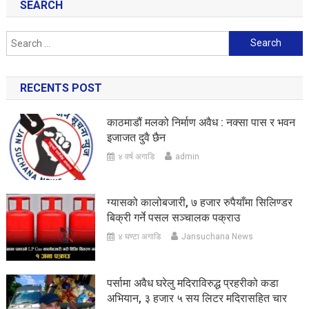
SEARCH
Search
for:
RECENTS POST
काठमाडौं मलको निर्माण अवैध : नक्सा पास र भवन
इजाजत दुवै छैन
४ वर्ष अगाडि
admin
ग्यासको कालोबजारी, ७ हजार रुपैयाँमा सिलिण्डर
बिक्री गर्ने पसल सञ्चालक पक्राउ
४ घण्टा अगाडि
Jansuchana News
पर्सामा अवैध घरेलु मदिराविरुद्ध प्रहरीको कडा
अभियान, ३ हजार ५ सय लिटर मदिरासहित चार