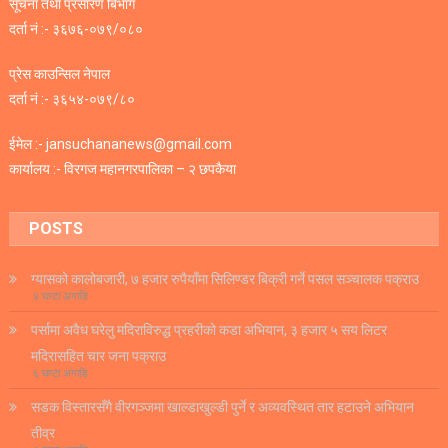
सूचना तथा प्रसारण बिभाग
दर्ता नं :- ३६७६-०७९/०८०
प्रेस काउन्सिल नेपाल
दर्ता नं :- ३६५४-०७९/८०
ईमेल :- jansuchananews@gmail.com
कार्यालय :- विरगज महानगरपालिका – २ छपकैया
POSTS
ग्यासको कालोबजारी, ७ हजार रुपैयाँमा सिलिण्डर बिक्री गर्ने पसल सञ्चालक पक्राउ
४ घण्टा अगाडि
पर्सामा अवैध घरेलु मदिराविरुद्ध प्रहरीको कडा अभियान, ३ हजार ५ सय लिटर
मदिरासहित चार जना पक्राउ
६ घण्टा अगाडि
सडक विस्तारसँगै वीरगञ्जमा खाल्डाखुल्डी पुर्ने र अव्यवस्थित तार हटाउने अभियान
तीव्र