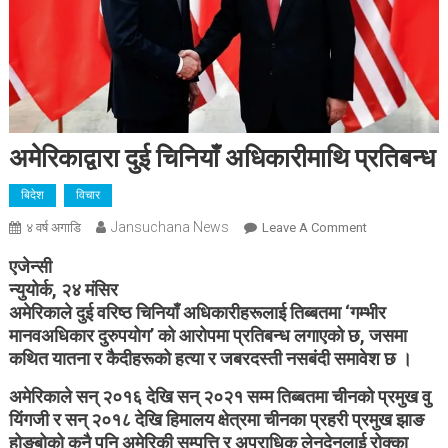
अमेरिकाद्वारा दुई चिनियाँ अधिकारीमाथि प्रतिबन्ध
बिदेश
विचार
Jansuchana News
On
४ वर्ष अगाडि
Leave A Comment
अमेरिकाद्वारा
एजेन्सी
दुई
न्युयोर्क, २४ मंसिर
चिनियाँ
अमेरिकाले दुई वरिष्ठ चिनियाँ अधिकारीहरूलाई तिब्बतमा ‘गम्भीर
अधिकारीमाथि
मानवअधिकार दुरुपयोग’ को आरोपमा प्रतिबन्ध लगाएको छ, जसमा
प्रतिबन्ध
कथित यातना र कैदीहरूको हत्या र जबरदस्ती नसबंदी समावेश छ ।
अमेरिकाले सन् २०१६ देखि सन् २०२१ सम्म तिब्बतमा चीनको प्रमुख वु
यिंगजी र सन् २०१८ देखि हिमालय क्षेत्रमा चीनका प्रहरी प्रमुख झाङ
होङ्बोको कुनै पनि अमेरिकी सम्पत्ति र अपराधिक लेनदेनलाई रोक्का