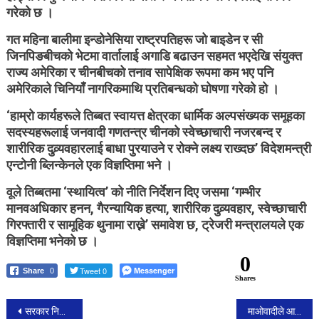
गरेको छ ।
गत महिना बालीमा इन्डोनेसिया राष्ट्रपतिहरू जो बाइडेन र सी
जिनपिङबीचको भेटमा वार्तालाई अगाडि बढाउन सहमत भएदेखि संयुक्त
राज्य अमेरिका र चीनबीचको तनाव सापेक्षिक रूपमा कम भए पनि
अमेरिकाले चिनियाँ नागरिकमाथि प्रतिबन्धको घोषणा गरेको हो ।
‘हाम्रो कार्यहरूले तिब्बत स्वायत्त क्षेत्रका धार्मिक अल्पसंख्यक समूहका
सदस्यहरूलाई जनवादी गणतन्त्र चीनको स्वेच्छाचारी नजरबन्द र
शारीरिक दुव्र्यवहारलाई बाधा पुरयाउने र रोक्ने लक्ष्य राख्दछ’ विदेशमन्त्री
एन्टोनी ब्लिन्केनले एक विज्ञप्तिमा भने ।
वूले तिब्बतमा ‘स्थायित्व’ को नीति निर्देशन दिए जसमा ‘गम्भीर
मानवअधिकार हनन, गैरन्यायिक हत्या, शारीरिक दुव्र्यवहार, स्वेच्छाचारी
गिरफ्तारी र सामूहिक थुनामा राख्ने’ समावेश छ, ट्रेजरी मन्त्रालयले एक
विज्ञप्तिमा भनेको छ ।
0
Tweet 0
Messenger
Share
0
Shares
Post
सरकार निर्माणका लागि अग्रसर हुन एमालेलाई कर्मचारी संगठनको आग्रह।
माओवादीले आयोगमा पठायो १४ समानुपातिक सांसदको नाम