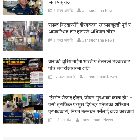
जना पक्राउ
६ घण्टा अगाडि
Jansuchana News
सडक विस्तारसँगै वीरगञ्जमा खाल्डाखुल्डी पुर्ने र
अव्यवस्थित तार हटाउने अभियान तीव्र
६ घण्टा अगाडि
Jansuchana News
बाराको चुरियामाईमा भारतीय टेलरको ठक्करबाट
पाँच सवारीसाधनमा क्षति
१२ घण्टा अगाडि
Jansuchana News
“हेल्मेट रोजाइ होइन, जीवन सुरक्षाको कवच हो” –
पर्सा ट्राफिक प्रमुख दिपेन्द्र श्रेष्ठको अभियान
प्रभावकारी, नियम उल्लंघन गर्नेलाई कडा कारबाही
१ दिन अगाडि
Jansuchana News