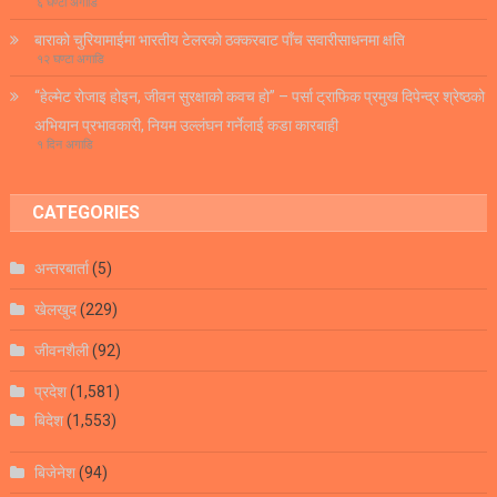
६ घण्टा अगाडि
बाराको चुरियामाईमा भारतीय टेलरको ठक्करबाट पाँच सवारीसाधनमा क्षति
१२ घण्टा अगाडि
“हेल्मेट रोजाइ होइन, जीवन सुरक्षाको कवच हो” – पर्सा ट्राफिक प्रमुख दिपेन्द्र श्रेष्ठको
अभियान प्रभावकारी, नियम उल्लंघन गर्नेलाई कडा कारबाही
१ दिन अगाडि
CATEGORIES
अन्तरबार्ता
(5)
खेलखुद
(229)
जीवनशैली
(92)
प्रदेश
(1,581)
बिदेश
(1,553)
बिजेनेश
(94)