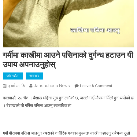
गर्मीमा काखीमा आउने पसिनाको दुर्गन्ध हटाउन यी
उपाय अपनाउनुहोस्
जीवनशैली
समाचार
Jansuchana News
On
३ वर्ष अगाडि
Leave A Comment
गर्मीमा
काठमाडौं, २८ चैत । बैशाख महिना सुरु हुन लागेको छ, जसले गर्दा मौसम गर्मिलो हुन थालेको छ
काखीमा
। बैशाखको यो गर्मिमा पसिना आउनु स्वभाविक हो ।
आउने
पसिनाको
दुर्गन्ध
हटाउन
गर्मी मौसममा पसिना आउनु र त्यसको शारीरिक गन्धका मुख्यतः काखी गन्हाउनु सबैभन्दा ठूलो
यी