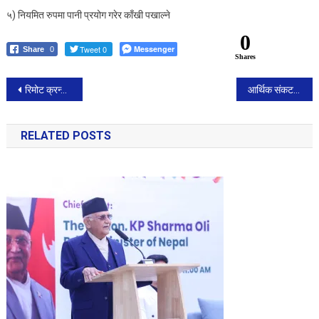
५) नियमित रुपमा पानी प्रयोग गरेर काँखी पखाल्ने
0
Tweet 0
Messenger
Share
0
Shares
Post
रिमोट क्रन्टोलवाट बम बिष्फोट गराउँदा पाकिस्तानमा चारको मृत्यु
आर्थिक संकट बढदै गएपछि राष्ट्र बैंकका गर्भनरकाे आज पत्रकार सम्मेलन
navigation
RELATED POSTS