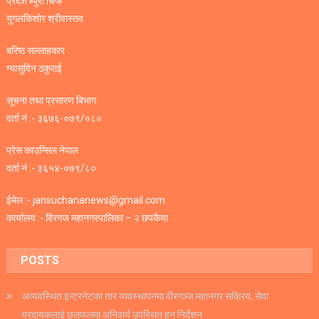
प्रदेश ब्युरो चिफ
युगलकिशोर श्रीवास्तव
बरिष्ठ सल्लाहकार
ग्यासुदिन ठकुराई
सूचना तथा प्रसारण बिभाग
दर्ता नं :- ३६७६-०७९/०८०
प्रेस काउन्सिल नेपाल
दर्ता नं :- ३६५४-०७९/८०
ईमेल :- jansuchananews@gmail.com
कार्यालय :- विरगज महानगरपालिका – २ छपकैया
POSTS
अव्यवस्थित इन्टरनेटका तार व्यवस्थापनमा वीरगञ्ज महानगर सक्रिय, सेवा
प्रदायकलाई छलफलमा अनिवार्य उपस्थित हुन निर्देशन