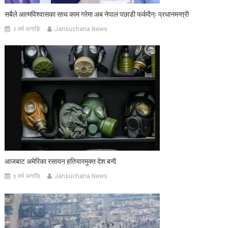
सबैले आत्मविश्वासका साथ काम गरेमा अब नेपाल पछाडी फर्कदैन्ः प्रधानमन्त्री
२ वर्ष अगाडि
Jansuchana News
आजबाट अमेरिका रसायन हतियारमुक्त देश बन्दै
३ वर्ष अगाडि
Jansuchana News