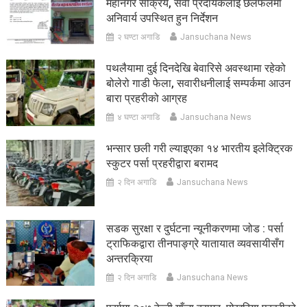
महानगर सक्रिय, सेवा प्रदायकलाई छलफलमा
अनिवार्य उपस्थित हुन निर्देशन
२ घण्टा अगाडि
Jansuchana News
पथलैयामा दुई दिनदेखि बेवारिसे अवस्थामा रहेको
बोलेरो गाडी फेला, सवारीधनीलाई सम्पर्कमा आउन
बारा प्रहरीको आग्रह
४ घण्टा अगाडि
Jansuchana News
भन्सार छली गरी ल्याइएका १४ भारतीय इलेक्ट्रिक
स्कुटर पर्सा प्रहरीद्वारा बरामद
२ दिन अगाडि
Jansuchana News
सडक सुरक्षा र दुर्घटना न्यूनीकरणमा जोड : पर्सा
ट्राफिकद्वारा तीनपाङ्ग्रे यातायात व्यवसायीसँग
अन्तरक्रिया
२ दिन अगाडि
Jansuchana News