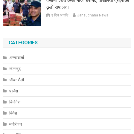
पर्सामा २०७ केजी गाँजा बरामद, पोखरिया प्रहरीको
ठूलो सफलता
२ दिन अगाडि
Jansuchana News
CATEGORIES
अन्तरबार्ता
खेलखुद
जीवनशैली
प्रदेश
बिजेनेश
बिदेश
मनोरंजन