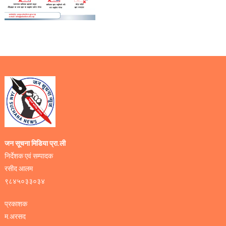
जन सूचना मिडिया प्रा.ली
निर्देशक एवं सम्पादक
रसीद आलम
९८४५०३३०३४
प्रकाशक
म.अरसद