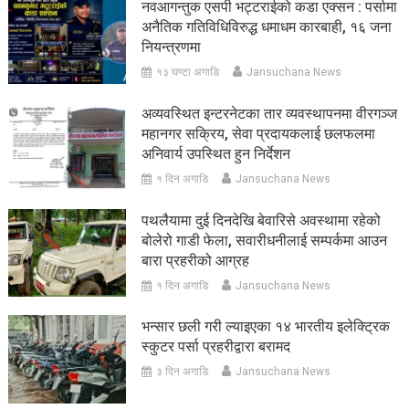
नवआगन्तुक एसपी भट्टराईको कडा एक्सन : पर्सामा
अनैतिक गतिविधिविरुद्ध धमाधम कारबाही, १६ जना
नियन्त्रणमा
१३ घण्टा अगाडि
Jansuchana News
अव्यवस्थित इन्टरनेटका तार व्यवस्थापनमा वीरगञ्ज
महानगर सक्रिय, सेवा प्रदायकलाई छलफलमा
अनिवार्य उपस्थित हुन निर्देशन
१ दिन अगाडि
Jansuchana News
पथलैयामा दुई दिनदेखि बेवारिसे अवस्थामा रहेको
बोलेरो गाडी फेला, सवारीधनीलाई सम्पर्कमा आउन
बारा प्रहरीको आग्रह
१ दिन अगाडि
Jansuchana News
भन्सार छली गरी ल्याइएका १४ भारतीय इलेक्ट्रिक
स्कुटर पर्सा प्रहरीद्वारा बरामद
३ दिन अगाडि
Jansuchana News