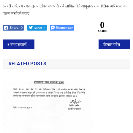
त्यस्तै राष्ट्रिय स्वतन्त्र पार्टीका सभापति रवि लामिछानेले आफूहरू राजनीतिक अस्थिरताका
पक्षमा नरहेको बताए ।
0
Tweet 0
Messenger
Share
0
Shares
Post
बम पड्काउँदै फिरौती माग्ने गिरोहका तीनजना पक्राउ
कैलाश पर्वतको दर्शनका लागि लिपुलेक र लिम्पियाधुरामा भारतले नयाँ बाटो बनाउँदै
navigation
RELATED POSTS