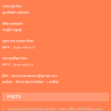
प्रदेश ब्युरो चिफ
युगलकिशोर श्रीवास्तव
बरिष्ठ सल्लाहकार
ग्यासुदिन ठकुराई
सूचना तथा प्रसारण बिभाग
दर्ता नं :- ३६७६-०७९/०८०
प्रेस काउन्सिल नेपाल
दर्ता नं :- ३६५४-०७९/८०
ईमेल :- jansuchananews@gmail.com
कार्यालय :- विरगज महानगरपालिका – २ छपकैया
POSTS
नवआगन्तुक एसपी भट्टराईको कडा एक्सन : पर्सामा अनैतिक गतिविधिविरुद्ध धमाधम