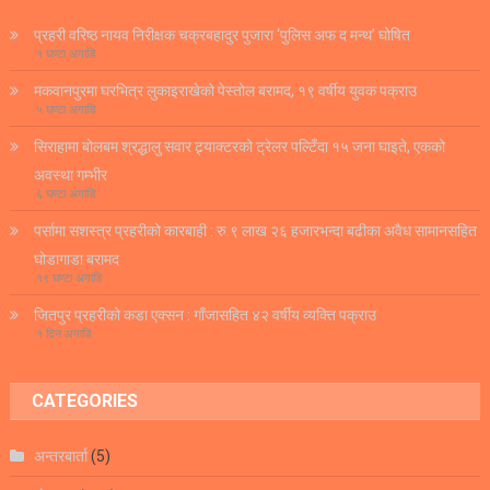
प्रहरी वरिष्ठ नायव निरीक्षक चक्रबहादुर पुजारा ‘पुलिस अफ द मन्थ’ घोषित
१ घण्टा अगाडि
मकवानपुरमा घरभित्र लुकाइराखेको पेस्तोल बरामद, १९ वर्षीय युवक पक्राउ
५ घण्टा अगाडि
सिराहामा बोलबम श्रद्धालु सवार ट्र्याक्टरको ट्रेलर पल्टिँदा १५ जना घाइते, एकको
अवस्था गम्भीर
६ घण्टा अगाडि
पर्सामा सशस्त्र प्रहरीको कारबाही : रु.९ लाख २६ हजारभन्दा बढीका अवैध सामानसहित
घोडागाडा बरामद
१९ घण्टा अगाडि
जितपुर प्रहरीको कडा एक्सन : गाँजासहित ४२ वर्षीय व्यक्ति पक्राउ
१ दिन अगाडि
CATEGORIES
अन्तरबार्ता
(5)