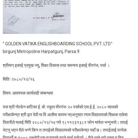
” GOLDEN VATIKA ENGLISHBOARDING SCHOOL PVT. LTD.”
birgunj Metropoline Harpatgunj, Parsa 9
श्रीमान् इकाई प्रमुख ज्यू, शिक्षा विकास तथा समन्वय इकाई वीरगंज, पर्सा ।
मितिः २०८०/१२/१६
विषय: आवश्यक कार्यवाही सम्बन्धमा
यस श्री गोल्डेन बाटिका ई. बो. स्कुल वीरगंज-२० पर्साको एस.ई.ई. २०८० सालको
परीक्षाकेन्द्र श्री द्वार देवी मा.वि अलौमा कायम भएअनुसार त्यस विद्यालयको शिक्षक राकेश
तिवारीले मलाई मिति २०८०/१२/१४ गते ९८११२३१३८९ फोन मार्फत भन्नुभयो। तपाई
भेटनु भएन मैले भन्ने किन त तपाईको विद्यालयको परीक्षाकेन्द्र यहाँ छ। तपाईलाई पत्येक
विद्यार्थी रु.१००० अक्षरेपी एक हजारको दरले खर्च गर्नुपर्छ । मैले भन्ने त्यो रकम म दिन