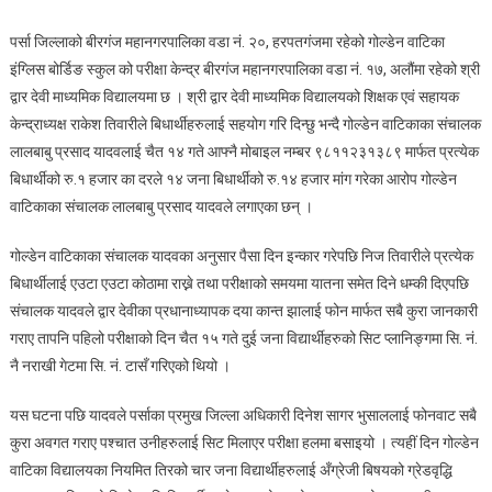
शिक्षक
पर्सा जिल्लाको बीरगंज महानगरपालिका वडा नं. २०, हरपतगंजमा रहेको गोल्डेन वाटिका
तिवारीको
इंग्लिस बोर्डिङ स्कुल को परीक्षा केन्द्र बीरगंज महानगरपालिका वडा नं. १७, अलौंमा रहेको श्री
लापरबाहीका
द्वार देवी माध्यमिक विद्यालयमा छ । श्री द्वार देवी माध्यमिक विद्यालयको शिक्षक एवं सहायक
कारण
चारजना
केन्द्राध्यक्ष राकेश तिवारीले बिधार्थीहरुलाई सहयोग गरि दिन्छु भन्दै गोल्डेन वाटिकाका संचालक
बिधार्थीको
लालबाबु प्रसाद यादवलाई चैत १४ गते आफ्नै मोबाइल नम्बर ९८११२३१३८९ मार्फत प्रत्येक
जिवन
बिधार्थीको रु.१ हजार का दरले १४ जना बिधार्थीको रु.१४ हजार मांग गरेका आरोप गोल्डेन
धरापमा।
वाटिकाका संचालक लालबाबु प्रसाद यादवले लगाएका छन् ।
गोल्डेन वाटिकाका संचालक यादवका अनुसार पैसा दिन इन्कार गरेपछि निज तिवारीले प्रत्येक
बिधार्थीलाई एउटा एउटा कोठामा राख्ने तथा परीक्षाको समयमा यातना समेत दिने धम्की दिएपछि
संचालक यादवले द्वार देवीका प्रधानाध्यापक दया कान्त झालाई फोन मार्फत सबै कुरा जानकारी
गराए तापनि पहिलो परीक्षाको दिन चैत १५ गते दुई जना विद्यार्थीहरुको सिट प्लानिङ्गमा सि. नं.
नै नराखी गेटमा सि. नं. टासँ गरिएको थियो ।
यस घटना पछि यादवले पर्साका प्रमुख जिल्ला अधिकारी दिनेश सागर भुसाललाई फोनवाट सबै
कुरा अवगत गराए पश्चात उनीहरुलाई सिट मिलाएर परीक्षा हलमा बसाइयो । त्यहीं दिन गोल्डेन
वाटिका विद्यालयका नियमित तिरको चार जना विद्यार्थीहरुलाई अँग्रेजी बिषयको ग्रेडवृद्धि