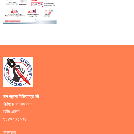
जन सूचना मिडिया प्रा.ली
निर्देशक एवं सम्पादक
रसीद आलम
९८४५०३३०३४
प्रकाशक