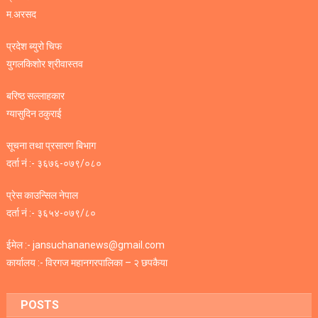
म.अरसद
प्रदेश ब्युरो चिफ
युगलकिशोर श्रीवास्तव
बरिष्ठ सल्लाहकार
ग्यासुदिन ठकुराई
सूचना तथा प्रसारण बिभाग
दर्ता नं :- ३६७६-०७९/०८०
प्रेस काउन्सिल नेपाल
दर्ता नं :- ३६५४-०७९/८०
ईमेल :- jansuchananews@gmail.com
कार्यालय :- विरगज महानगरपालिका – २ छपकैया
POSTS