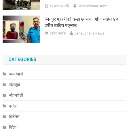
१९ घण्टा अगाडि
Jansuchana News
जितपुर प्रहरीको कडा एक्सन : गाँजासहित ४२
वर्षीय व्यक्ति पक्राउ
१ दिन अगाडि
Jansuchana News
CATEGORIES
अन्तरबार्ता
खेलखुद
जीवनशैली
प्रदेश
बिजेनेश
बिदेश