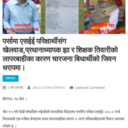
पर्सामा एसईई परिक्षार्थीसंग
खेलवाड,प्रधानाध्यापक झा र शिक्षक तिवारीको
लापरबाहीका कारण चारजना बिधार्थीको जिवन
धरापमा।
समाचार
Jansuchana News
On
२ वर्ष अगाडि
Leave A Comment
पर्सामा
बीरगंज, १७ चैत ।
एसईई
परिक्षार्थीसंग
चैत १५ गते देखी संचालित भईरहेको माध्यमिक विद्यालय स्तरिय परीक्षा एसईई-२०८० पर्सा
खेलवाड,प्रधानाध
जिल्लाको एक परीक्षा केन्द्रमा चरम लापरवाहीका कारण ४ जना परिक्षार्थीहरुको जिवन धरापमा
झा
परेको छ ।
र