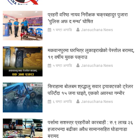
प्रहरी वरिष्ठ नायव निरीक्षक चक्रबहादुर पुजारा
‘पुलिस अफ द मन्थ’ घोषित
१ घण्टा अगाडि
Jansuchana News
मकवानपुरमा घरभित्र लुकाइराखेको पेस्तोल बरामद,
१९ वर्षीय युवक पक्राउ
५ घण्टा अगाडि
Jansuchana News
सिराहामा बोलबम श्रद्धालु सवार ट्र्याक्टरको ट्रेलर
पल्टिँदा १५ जना घाइते, एकको अवस्था गम्भीर
६ घण्टा अगाडि
Jansuchana News
पर्सामा सशस्त्र प्रहरीको कारबाही : रु.९ लाख २६
हजारभन्दा बढीका अवैध सामानसहित घोडागाडा
बरामद