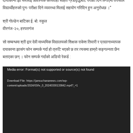
दायाकान्त झा सरलाई आवश्यक कार्यवाही सहित ग्रेडवृद्धिबाट परीक्षा दिन लगाएमा तपसील
विद्यार्थीहरुको पुनः परीक्षा दिने व्यवस्था मिलाई सहयोग गरिदिन हुन अनुरोधछ ।”
श्री गोल्डेन बाटिका ई. बो. स्कुल
वीरगंज-२०, हरपतगंज
सो सम्बन्धमा श्री द्वार देवी माध्यमिक विद्यालयको शिक्षक राकेश तिवारी र प्रद्यानाध्यापक
दयाकान्त झासंग फोन सम्पर्क गर्दा हो त्रुटि भएको छ तर त्यसमा हाम्रो सङ्गल्नता छैन
बताएका छन् । फोन सम्पर्क गर्दाको अडियो रेकर्ड :
Video
Media error: Format(s) not supported or source(s) not found
Player
Download File: https://jansuchananews.com/wp-
content/uploads/2024/03/lv_0_20240330133842.mp4?_=1