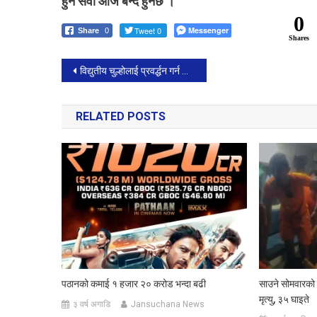
हुने सेवा आज बन्द हुनेछ ।
0
Tweet 0
Messenger
Share
0
Shares
Post
विद्युतीय चुल्होलाई प्रवर्द्धन गर्न जरुरी।
navigation
RELATED POSTS
पठानको कमाई १ हजार २० करोड भन्दा बढी
साउने सोमवारको द
मृत्यु, ३५ घाइते
३ वर्ष अगाडि
Jansuchana News