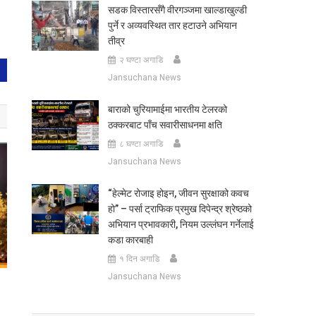
सडक विस्तारसँगै वीरगञ्जमा खाल्डाखुल्डी
पुर्ने र अव्यवस्थित तार हटाउने अभियान
तीव्र
२ घण्टा अगाडि
Jansuchana News
बाराको चुरियामाईमा भारतीय टेलरको
ठक्करबाट पाँच सवारीसाधनमा क्षति
८ घण्टा अगाडि
Jansuchana News
“हेल्मेट रोजाइ होइन, जीवन सुरक्षाको कवच
हो” – पर्सा ट्राफिक प्रमुख दिपेन्द्र श्रेष्ठको
अभियान प्रभावकारी, नियम उल्लंघन गर्नेलाई
कडा कारबाही
१ दिन अगाडि
Jansuchana News