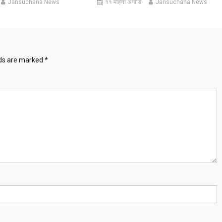
Jansuchana News
११ महिना अगाडि
Jansuchana News
lds are marked
*