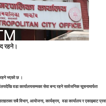
्द रहने।
On
आज
काठमाडौं
 रहने भएको छ ।
महानगरको
सेवा
यदेखि वडा कार्यालयसम्मका सेवा बन्द रहने सार्वजनिक सूचनामार्फत
प्रवाह
बन्द
तहतका सबै विभाग, आयोजना, कार्यक्रम, वडा कार्यालय र एकाइबाट प्रव
रहने।