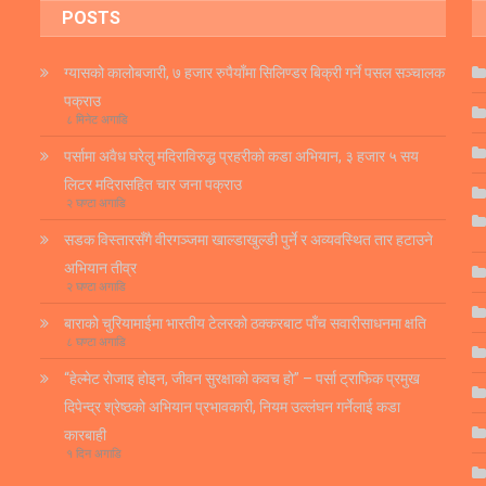
POSTS
ग्यासको कालोबजारी, ७ हजार रुपैयाँमा सिलिण्डर बिक्री गर्ने पसल सञ्चालक
पक्राउ
८ मिनेट अगाडि
पर्सामा अवैध घरेलु मदिराविरुद्ध प्रहरीको कडा अभियान, ३ हजार ५ सय
लिटर मदिरासहित चार जना पक्राउ
२ घण्टा अगाडि
सडक विस्तारसँगै वीरगञ्जमा खाल्डाखुल्डी पुर्ने र अव्यवस्थित तार हटाउने
अभियान तीव्र
२ घण्टा अगाडि
बाराको चुरियामाईमा भारतीय टेलरको ठक्करबाट पाँच सवारीसाधनमा क्षति
८ घण्टा अगाडि
“हेल्मेट रोजाइ होइन, जीवन सुरक्षाको कवच हो” – पर्सा ट्राफिक प्रमुख
दिपेन्द्र श्रेष्ठको अभियान प्रभावकारी, नियम उल्लंघन गर्नेलाई कडा
कारबाही
१ दिन अगाडि