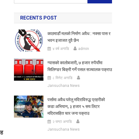
for:
RECENTS POST
काठमाडौं मलको निर्माण अवैध : नक्सा पास र
भवन इजाजत दुवै छैन
४ वर्ष अगाडि
admin
ग्यासको कालोबजारी, ७ हजार रुपैयाँमा
सिलिण्डर बिक्री गर्ने पसल सञ्चालक पक्राउ
८ मिनेट अगाडि
Jansuchana News
पर्सामा अवैध घरेलु मदिराविरुद्ध प्रहरीको
कडा अभियान, ३ हजार ५ सय लिटर
मदिरासहित चार जना पक्राउ
२ घण्टा अगाडि
Jansuchana News
ाह