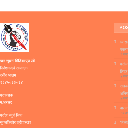
PO
ग्यास
पक्र
२ घण्ट
जन सूचना मिडिया प्रा.ली
पर्सा
निर्देशक एवं सम्पादक
लिटर
रसीद आलम
४ घण्ट
९८४५०३३०३४
सडक व
अभिय
प्रकाशक
४ घण्ट
म.अरसद
बाराक
१० घण
प्रदेश ब्युरो चिफ
युगलकिशोर श्रीवास्तव
“हेल्