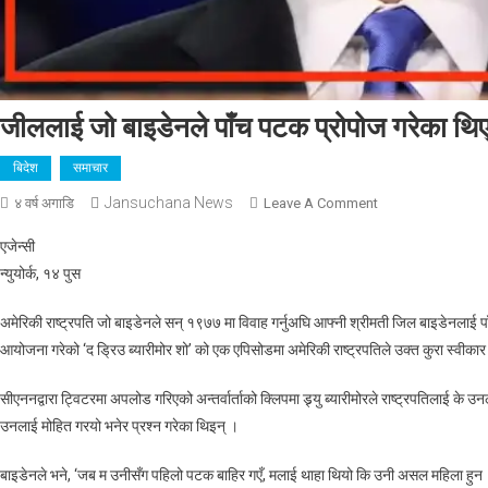
जीललाई जो बाइडेनले पाँच पटक प्रोपोज गरेका थि
बिदेश
समाचार
Jansuchana News
On
४ वर्ष अगाडि
Leave A Comment
जीललाई
एजेन्सी
जो
न्युयोर्क, १४ पुस
बाइडेनले
पाँच
अमेरिकी राष्ट्रपति जो बाइडेनले सन् १९७७ मा विवाह गर्नुअघि आफ्नी श्रीमती जिल बाइडेनलाई पा
पटक
आयोजना गरेको ‘द ड्रिउ ब्यारीमोर शो’ को एक एपिसोडमा अमेरिकी राष्ट्रपतिले उक्त कुरा स्वीकार 
प्रोपोज
गरेका
सीएननद्वारा ट्विटरमा अपलोड गरिएको अन्तर्वार्ताको क्लिपमा ड्र्यु ब्यारीमोरले राष्ट्रपतिलाई के उ
थिए
उनलाई मोहित गरयो भनेर प्रश्न गरेका थिइन् ।
बाइडेनले भने, ‘जब म उनीसँग पहिलो पटक बाहिर गएँ, मलाई थाहा थियो कि उनी असल महिला हुन । मैले 