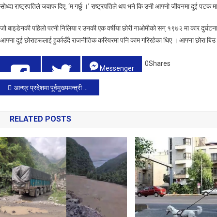
सोध्दा राष्ट्रपतिले जवाफ दिए, ‘म गर्छु ।’ राष्ट्रपतिले थप भने कि उनी आफ्नो जीवनमा दुई पटक मात
जो बाइडेनकी पहिलो पत्नी निलिया र उनकी एक वर्षीया छोरी नाओमीको सन् १९७२ मा कार दुर्घट
आफ्ना दुई छोराहरूलाई हुर्काउँदै राजनीतिक करियरमा पनि काम गरिरहेका थिए । आफ्ना छोरा बिउ र
0
Shares
Messenger
Post
आन्ध्र प्रदेशमा पूर्वमुख्यमन्त्री रोड शोमा भागदौड मच्चिदा ८ जनाको मृत्यु
Tweet 0
Share
0
navigation
RELATED POSTS