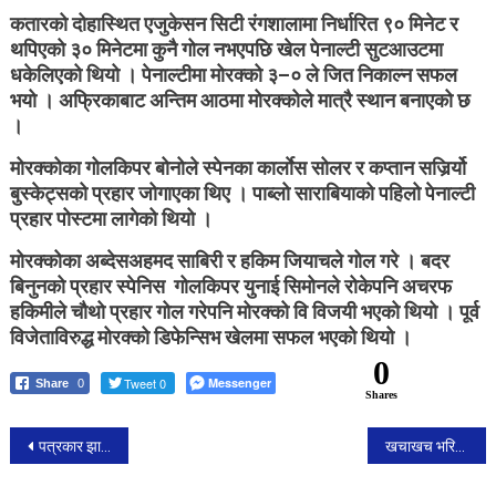
कतारको दोहास्थित एजुकेसन सिटी रंगशालामा निर्धारित ९० मिनेट र
थपिएको ३० मिनेटमा कुनै गोल नभएपछि खेल पेनाल्टी सुटआउटमा
धकेलिएको थियो । पेनाल्टीमा मोरक्को ३–० ले जित निकाल्न सफल
भयो । अफ्रिकाबाट अन्तिम आठमा मोरक्कोले मात्रै स्थान बनाएको छ
।
मोरक्कोका गोलकिपर बोनोले स्पेनका कार्लाेस सोलर र कप्तान सजिर्र्यो
बुस्केट्सको प्रहार जोगाएका थिए । पाब्लो साराबियाको पहिलो पेनाल्टी
प्रहार पोस्टमा लागेको थियो ।
मोरक्कोका अब्देसअहमद साबिरी र हकिम जियाचले गोल गरे । बदर
बिनुनको प्रहार स्पेनिस गोलकिपर युनाई सिमोनले रोकेपनि अचरफ
हकिमीले चौथो प्रहार गोल गरेपनि मोरक्को वि विजयी भएको थियो । पूर्व
विजेताविरुद्ध मोरक्को डिफेन्सिभ खेलमा सफल भएको थियो ।
0
Tweet 0
Messenger
Share
0
Shares
Post
पत्रकार झालाई धम्की दिने व्यक्तिलाई कारबाहीको माँग गर्दै प्रहरीमा उजुरी
खचाखच भरिएको बसमा बम विस्फोट, ६ जनाको मृत्यु।
navigation