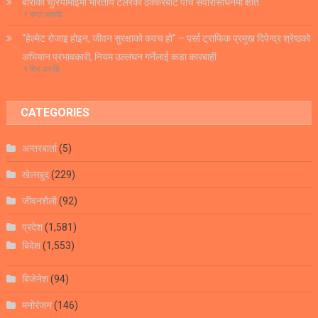
बाराको चुरियामाईमा भारतीय टेलरको ठक्करबाट पाँच सवारीसाधनमा क्षति
९ घण्टा अगाडि
“हेल्मेट रोजाइ होइन, जीवन सुरक्षाको कवच हो” – पर्सा ट्राफिक प्रमुख दिपेन्द्र श्रेष्ठको
अभियान प्रभावकारी, नियम उल्लंघन गर्नेलाई कडा कारबाही
१ दिन अगाडि
CATEGORIES
अन्तरबार्ता
(5)
खेलखुद
(229)
जीवनशैली
(92)
प्रदेश
(1,581)
बिदेश
(1,553)
बिजेनेश
(94)
मनोरंजन
(146)