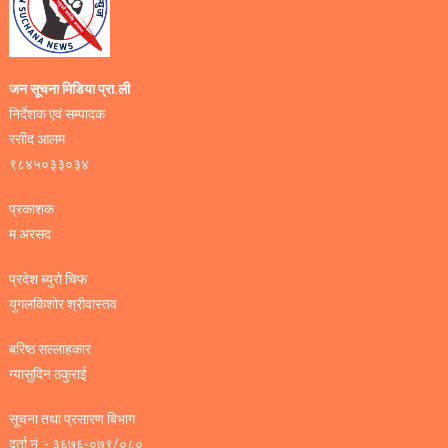
जन सूचना मिडिया प्रा.ली
निर्देशक एवं सम्पादक
रसीद आलम
९८४५०३३०३४
प्रकाशक
म.अरसद
प्रदेश ब्युरो चिफ
युगलकिशोर श्रीवास्तव
बरिष्ठ सल्लाहकार
ग्यासुदिन ठकुराई
सूचना तथा प्रसारण बिभाग
दर्ता नं :- ३६७६-०७९/०८०