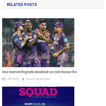
RELATED POSTS
रोयल च्यालेन्जर्स बैंगलुरुमाथि कोलकोताको एक रनको रोमाञ्चक जित
२ वर्ष अगाडि
Jansuchana News