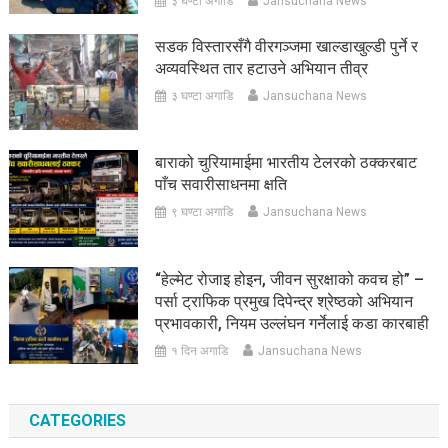
३ घण्टा अगाडि
Jansuchana News
सडक विस्तारसँगै वीरगञ्जमा खाल्डाखुल्डी पुर्ने र
अव्यवस्थित तार हटाउने अभियान तीव्र
३ घण्टा अगाडि
Jansuchana News
बाराको चुरियामाईमा भारतीय टेलरको ठक्करबाट
पाँच सवारीसाधनमा क्षति
९ घण्टा अगाडि
Jansuchana News
“हेल्मेट रोजाइ होइन, जीवन सुरक्षाको कवच हो” –
पर्सा ट्राफिक प्रमुख दिपेन्द्र श्रेष्ठको अभियान
प्रभावकारी, नियम उल्लंघन गर्नेलाई कडा कारबाही
१ दिन अगाडि
Jansuchana News
CATEGORIES