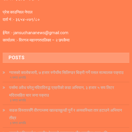
प्रेस काउन्सिल नेपाल
दर्ता नं :- ३६५४-०७९/८०
ईमेल :- jansuchananews@gmail.com
कार्यालय :- विरगज महानगरपालिका – २ छपकैया
POSTS
ग्यासको कालोबजारी, ७ हजार रुपैयाँमा सिलिण्डर बिक्री गर्ने पसल सञ्चालक पक्राउ
१ घण्टा अगाडि
पर्सामा अवैध घरेलु मदिराविरुद्ध प्रहरीको कडा अभियान, ३ हजार ५ सय लिटर
मदिरासहित चार जना पक्राउ
३ घण्टा अगाडि
सडक विस्तारसँगै वीरगञ्जमा खाल्डाखुल्डी पुर्ने र अव्यवस्थित तार हटाउने अभियान
तीव्र
३ घण्टा अगाडि