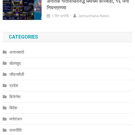
अनैतिक गतिविधिविरुद्ध धमाधम कारबाही, १६ जना
नियन्त्रणमा
१ दिन अगाडि
Jansuchana News
CATEGORIES
अन्तरबार्ता
खेलखुद
जीवनशैली
प्रदेश
बिजेनेश
बिदेश
मनोरंजन
राजनीति