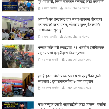
प्रभावकारी, नियम उल्लंघन गर्नेलाई कडा कारबाही
९ घण्टा अगाडि
Jansuchana News
अव्यवस्थित इन्टरनेट तार व्यवस्थापनमा वीरगञ्ज
महानगरको कडा पहल, सोमबार बृहत् बैठकपछि
कार्यान्वयन सुरु हुने
९ घण्टा अगाडि
Jansuchana News
भन्सार छलि गरी ल्याइएका १३ भारतीय इलेक्ट्रिक
स्कुटर पर्सा प्रहरीद्वारा नियन्त्रणमा
१२ घण्टा अगाडि
Jansuchana News
हवाई इन्धन चोरी प्रकरणमा पर्सा प्रहरीको ठूलो
सफलता : ट्याङ्करसहित ७ जना पक्राउ
१२ घण्टा अगाडि
Jansuchana News
नवआगन्तुक एसपी भट्टराईको कडा एक्सन : पर्सामा