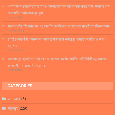
अव्यवस्थित इन्टरनेट तार व्यवस्थापनमा वीरगञ्ज महानगरको कडा पहल, सोमबार बृहत्
बैठकपछि कार्यान्वयन सुरु हुने
९ घण्टा अगाडि
भन्सार छलि गरी ल्याइएका १३ भारतीय इलेक्ट्रिक स्कुटर पर्सा प्रहरीद्वारा नियन्त्रणमा
१२ घण्टा अगाडि
हवाई इन्धन चोरी प्रकरणमा पर्सा प्रहरीको ठूलो सफलता : ट्याङ्करसहित ७ जना
पक्राउ
१२ घण्टा अगाडि
नवआगन्तुक एसपी भट्टराईको कडा एक्सन : पर्सामा अनैतिक गतिविधिविरुद्ध धमाधम
कारबाही, १६ जना नियन्त्रणमा
१ दिन अगाडि
CATEGORIES
अन्तरबार्ता
(5)
खेलखुद
(229)