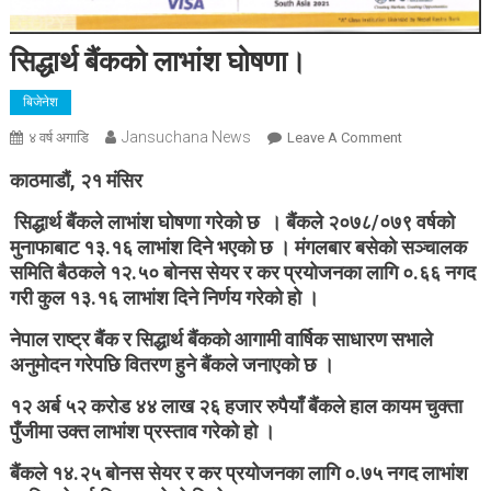
सिद्धार्थ बैंकको लाभांश घोषणा।
बिजेनेश
Jansuchana News
On
४ वर्ष अगाडि
Leave A Comment
सिद्धार्थ
काठमाडौं, २१ मंसिर
बैंकको
लाभांश
सिद्धार्थ बैंकले लाभांश घोषणा गरेको छ । बैंकले २०७८/०७९ वर्षको
घोषणा।
मुनाफाबाट १३.१६ लाभांश दिने भएको छ । मंगलबार बसेको सञ्चालक
समिति बैठकले १२.५० बोनस सेयर र कर प्रयोजनका लागि ०.६६ नगद
गरी कुल १३.१६ लाभांश दिने निर्णय गरेको हो ।
नेपाल राष्ट्र बैंक र सिद्धार्थ बैंकको आगामी वार्षिक साधारण सभाले
अनुमोदन गरेपछि वितरण हुने बैंकले जनाएको छ ।
१२ अर्ब ५२ करोड ४४ लाख २६ हजार रुपैयाँ बैंकले हाल कायम चुक्ता
पुँजीमा उक्त लाभांश प्रस्ताव गरेको हो ।
बैंकले १४.२५ बोनस सेयर र कर प्रयोजनका लागि ०.७५ नगद लाभांश