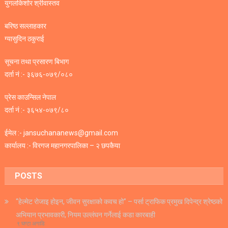
युगलकिशोर श्रीवास्तव
बरिष्ठ सल्लाहकार
ग्यासुदिन ठकुराई
सूचना तथा प्रसारण बिभाग
दर्ता नं :- ३६७६-०७९/०८०
प्रेस काउन्सिल नेपाल
दर्ता नं :- ३६५४-०७९/८०
ईमेल :- jansuchananews@gmail.com
कार्यालय :- विरगज महानगरपालिका – २ छपकैया
POSTS
“हेल्मेट रोजाइ होइन, जीवन सुरक्षाको कवच हो” – पर्सा ट्राफिक प्रमुख दिपेन्द्र श्रेष्ठको
अभियान प्रभावकारी, नियम उल्लंघन गर्नेलाई कडा कारबाही
९ घण्टा अगाडि