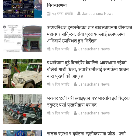
नियन्त्रणमा
१३ घण्टा अगाडि
Jansuchana News
अव्यवस्थित इन्टरनेटका तार व्यवस्थापनमा वीरगञ्ज
महानगर सक्रिय, सेवा प्रदायकलाई छलफलमा
अनिवार्य उपस्थित हुन निर्देशन
१ दिन अगाडि
Jansuchana News
पथलैयामा दुई दिनदेखि बेवारिसे अवस्थामा रहेको
बोलेरो गाडी फेला, सवारीधनीलाई सम्पर्कमा आउन
बारा प्रहरीको आग्रह
१ दिन अगाडि
Jansuchana News
भन्सार छली गरी ल्याइएका १४ भारतीय इलेक्ट्रिक
स्कुटर पर्सा प्रहरीद्वारा बरामद
३ दिन अगाडि
Jansuchana News
सडक सुरक्षा र दुर्घटना न्यूनीकरणमा जोड : पर्सा