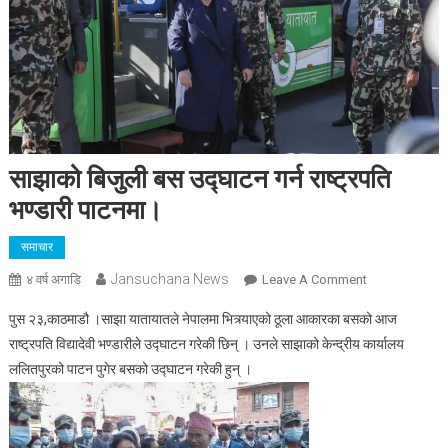
साझाको बिजुली बस उद्घाटन गर्न राष्ट्रपति
भण्डारी पाटनमा।
समाचार
Jansuchana News
On
४ वर्ष अगाडि
Leave A Comment
साझाको
पुस २३,काठमाडौ ।साझा यातायातले नेपालमा भित्र्याएको ठूला आकारका बसको आज
बिजुली
राष्ट्रपति विद्यादेवी भण्डारीले उद्घाटन गरेकी छिन् । उनले साझाको केन्द्रीय कार्यालय
बस
ललितपुरको पाटन पुगेर बसको उद्घाटन गरेकी हुन् ।
उद्घाटन
गर्न
राष्ट्रपति
भण्डारी