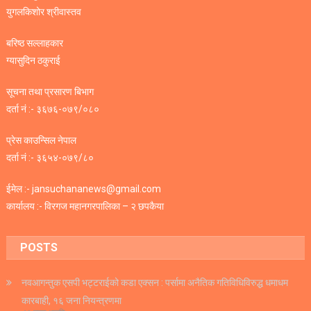
युगलकिशोर श्रीवास्तव
बरिष्ठ सल्लाहकार
ग्यासुदिन ठकुराई
सूचना तथा प्रसारण बिभाग
दर्ता नं :- ३६७६-०७९/०८०
प्रेस काउन्सिल नेपाल
दर्ता नं :- ३६५४-०७९/८०
ईमेल :- jansuchananews@gmail.com
कार्यालय :- विरगज महानगरपालिका – २ छपकैया
POSTS
नवआगन्तुक एसपी भट्टराईको कडा एक्सन : पर्सामा अनैतिक गतिविधिविरुद्ध धमाधम
कारबाही, १६ जना नियन्त्रणमा