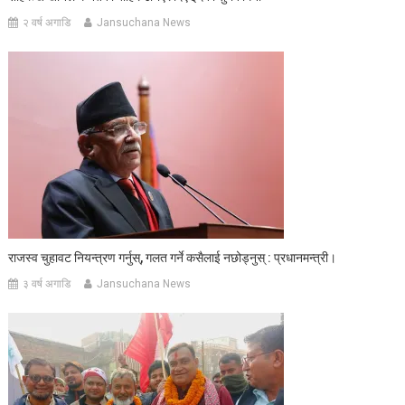
२ वर्ष अगाडि
Jansuchana News
राजस्व चुहावट नियन्त्रण गर्नुस्, गलत गर्ने कसैलाई नछोड्नुस् : प्रधानमन्त्री।
३ वर्ष अगाडि
Jansuchana News