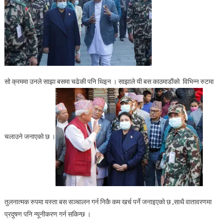
पाटनमा।
सो क्रममा उनले साझा बसमा चढेकी पनि थिइन । साझाले यी बस काठमाडाैंकाे विभिन्न रुटमा
चलाउने जनाएकाे छ ।
तुलनात्मक रुपमा यस्ता बस सञ्चालन गर्न निकै कम खर्च पर्ने जनाइएकाे छ ,साथै वातावरणमा
प्रदुषण पनि न्यूनीकरण गर्न सकिन्छ ।