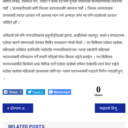
औषधि दिन्छौँ,’ घिमिरेले भने, ‘तेश्रो र चौथो स्टेजमा पुगेका पाठेघरको शल्यक्रीयाको व्यवस्था
गर्छौँ । शल्यक्रीयाको लागि जिल्ला अस्पतालसँग समन्वय गर्छौँ । जिल्ला अस्पतालमा
जनशक्ती ल्याएर उपचार गर्ने अवस्था भएन भने अन्यत्र लगेर भए पनि पाठघेरको उपचार
गरिदिने छौँ ।’
अघिल्लो वर्ष पनि नगरपालिकाले बाहुनीडाँडाको झाप्पा, अर्खौलेको नवलपुर, सल्ले र मंगलटारमा
पाठेघर खस्ने समस्याको उपचार शिबिर सञ्चालन गरेको थियो । तर शिबिरमा पाठेघर खसेका
महिलाको अपेक्षित उपस्थिति नरहेपछि नगरपालिकाले घर–घरमा सहयोगी सहितको
स्वास्थ्यकर्मी परिचालन गर्ने तयारी गरिएको मेयर बिमला राईले बताईन् । गत शिबिरमा
स्वास्थ्यकर्मीले खिचेको आङ सिरिङ पार्ने पाठेघर खसेको तस्विर देखेपछि स्वयं मेयर राईले
पाठेघर खसेका महिलाको उपचारका लागि घर–घरमा स्वास्थ्यकर्मी पठाउने निर्णय गराएकी हुन्
।
0
Tweet 0
Messenger
Share
0
Shares
Post
डोल्पामा अब सीधा यातायात सेवा सुचारु ।
साझाको बिजुली बस उद्घाटन गर्न राष्ट्रपति भण्डारी पाटनमा।
navigation
RELATED POSTS