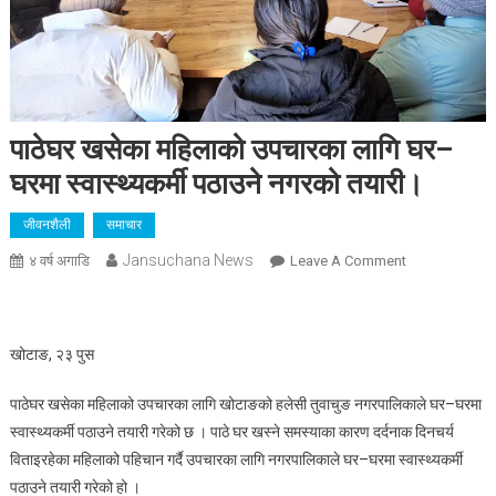
पाठेघर खसेका महिलाको उपचारका लागि घर–
घरमा स्वास्थ्यकर्मी पठाउने नगरको तयारी।
जीवनशैली
समाचार
Jansuchana News
On
४ वर्ष अगाडि
Leave A Comment
पाठेघर
खसेका
महिलाको
खोटाङ, २३ पुस
उपचारका
लागि
पाठेघर खसेका महिलाको उपचारका लागि खोटाङको हलेसी तुवाचुङ नगरपालिकाले घर–घरमा
घर–
स्वास्थ्यकर्मी पठाउने तयारी गरेको छ । पाठे घर खस्ने समस्याका कारण दर्दनाक दिनचर्य
घरमा
विताइरहेका महिलाको पहिचान गर्दै उपचारका लागि नगरपालिकाले घर–घरमा स्वास्थ्यकर्मी
स्वास्थ्यकर्मी
पठाउने तयारी गरेको हो ।
पठाउने