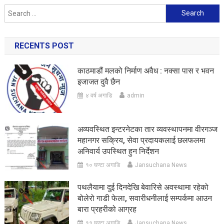
Search
for:
RECENTS POST
काठमाडौं मलको निर्माण अवैध : नक्सा पास र भवन
इजाजत दुवै छैन
४ वर्ष अगाडि
admin
अव्यवस्थित इन्टरनेटका तार व्यवस्थापनमा वीरगञ्ज
महानगर सक्रिय, सेवा प्रदायकलाई छलफलमा
अनिवार्य उपस्थित हुन निर्देशन
१० घण्टा अगाडि
Jansuchana News
पथलैयामा दुई दिनदेखि बेवारिसे अवस्थामा रहेको
बोलेरो गाडी फेला, सवारीधनीलाई सम्पर्कमा आउन
बारा प्रहरीको आग्रह
११ घण्टा अगाडि
Jansuchana News