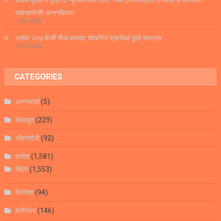
सडक सुरक्षा र दुर्घटना न्यूनीकरणमा जोड : पर्सा ट्राफिकद्वारा तीनपाङ्ग्रे यातायात
व्यवसायीसँग अन्तरक्रिया
२ दिन अगाडि
पर्सामा २०७ केजी गाँजा बरामद, पोखरिया प्रहरीको ठूलो सफलता
२ दिन अगाडि
CATEGORIES
अन्तरबार्ता
(5)
खेलखुद
(229)
जीवनशैली
(92)
प्रदेश
(1,581)
बिदेश
(1,553)
बिजेनेश
(94)
मनोरंजन
(146)