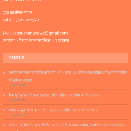
प्रेस काउन्सिल नेपाल
दर्ता नं :- ३६५४-०७९/८०
ईमेल :- jansuchananews@gmail.com
कार्यालय :- विरगज महानगरपालिका – २ छपकैया
POSTS
पर्सामा सशस्त्र प्रहरीको कारबाही : रु.९ लाख २६ हजारभन्दा बढीका अवैध सामानसहित
घोडागाडा बरामद
४ मिनेट अगाडि
जितपुर प्रहरीको कडा एक्सन : गाँजासहित ४२ वर्षीय व्यक्ति पक्राउ
५ घण्टा अगाडि
अवैध बालुवा उत्खननमा संलग्न ट्र्याक्टरसहित चालक नियन्त्रणमा
१३ घण्टा अगाडि
पर्सामा ३९ किलोभन्दा बढी गाँजा जस्तो देखिने पदार्थ बरामद, ३ मोटरसाइकलसहित एक