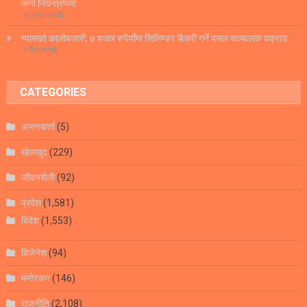
जना नियन्त्रणमा
१३ घण्टा अगाडि
ग्यासको कालोबजारी, ७ हजार रुपैयाँमा सिलिण्डर बिक्री गर्ने पसल सञ्चालक पक्राउ
१ दिन अगाडि
CATEGORIES
अन्तरबार्ता
(5)
खेलखुद
(229)
जीवनशैली
(92)
प्रदेश
(1,581)
बिदेश
(1,553)
बिजेनेश
(94)
मनोरंजन
(146)
राजनीति
(2,108)