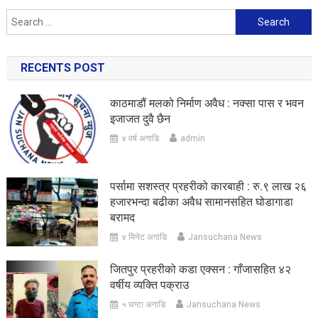
Search
for:
RECENTS POST
काठमाडौं मलको निर्माण अवैध : नक्सा पास र भवन
इजाजत दुवै छैन
४ वर्ष अगाडि
admin
पर्सामा सशस्त्र प्रहरीको कारबाही : रु.९ लाख २६
हजारभन्दा बढीका अवैध सामानसहित घोडागाडा
बरामद
४ मिनेट अगाडि
Jansuchana News
जितपुर प्रहरीको कडा एक्सन : गाँजासहित ४२
वर्षीय व्यक्ति पक्राउ
५ घण्टा अगाडि
Jansuchana News