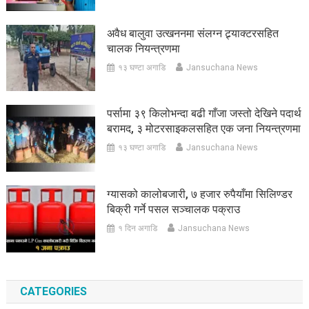
अवैध बालुवा उत्खननमा संलग्न ट्र्याक्टरसहित
चालक नियन्त्रणमा
१३ घण्टा अगाडि
Jansuchana News
पर्सामा ३९ किलोभन्दा बढी गाँजा जस्तो देखिने पदार्थ
बरामद, ३ मोटरसाइकलसहित एक जना नियन्त्रणमा
१३ घण्टा अगाडि
Jansuchana News
ग्यासको कालोबजारी, ७ हजार रुपैयाँमा सिलिण्डर
बिक्री गर्ने पसल सञ्चालक पक्राउ
१ दिन अगाडि
Jansuchana News
CATEGORIES