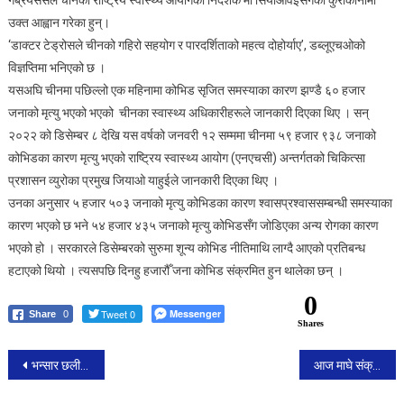
गेब्रेयससले चीनको राष्ट्रिय स्वास्थ्य आयोगका निर्देशक मा सियाओवेईसँगको कुराकानीमा
डब्लूएचओले
उक्त आह्वान गरेका हुन्।
माग्यो
‘डाक्टर टेड्रोसले चीनको गहिरो सहयोग र पारदर्शिताको महत्व दोहोर्याए’, डब्लूएचओको
थप
विज्ञप्तिमा भनिएको छ ।
तथ्यांक
यसअघि चीनमा पछिल्लो एक महिनामा कोभिड सृजित समस्याका कारण झण्डै ६० हजार
जनाको मृत्यु भएको भएको चीनका स्वास्थ्य अधिकारीहरूले जानकारी दिएका थिए । सन्
२०२२ को डिसेम्बर ८ देखि यस वर्षको जनवरी १२ सम्ममा चीनमा ५९ हजार ९३८ जनाको
कोभिडका कारण मृत्यु भएको राष्ट्रिय स्वास्थ्य आयोग (एनएचसी) अन्तर्गतको चिकित्सा
प्रशासन व्युरोका प्रमुख जियाओ याहुईले जानकारी दिएका थिए ।
उनका अनुसार ५ हजार ५०३ जनाको मृत्यु कोभिडका कारण श्वासप्रश्वाससम्बन्धी समस्याका
कारण भएको छ भने ५४ हजार ४३५ जनाको मृत्यु कोभिडसँग जोडिएका अन्य रोगका कारण
भएको हो । सरकारले डिसेम्बरको सुरुमा शून्य कोभिड नीतिमाथि लाग्दै आएको प्रतिबन्ध
हटाएको थियो । त्यसपछि दिनहु हजारौँ जना कोभिड संक्रमित हुन थालेका छन् ।
0
Tweet 0
Messenger
Share
0
Shares
Post
भन्सार छली ल्याएको ४१ थान मोबाइलसहित फर्पिङबाट दुई जना पक्राउ।
आज माघे संक्रान्ति, सार्वजनिक बिदा।
navigation