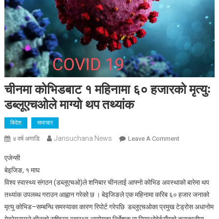
चीनमा कोभिडबाट १ महिनामा ६० हजारको मृत्युः
डब्लूएचओले माग्यो थप तथ्यांक
बिदेश
समाचार
Jansuchana News
On
४ वर्ष अगाडि
Leave A Comment
चीनमा
एजेन्सी
कोभिडबाट
बेइजिङ, १ माघ
१
विश्व स्वास्थ्य संगठन (डब्लूएचओ)ले शनिबार चीनलाई आफ्नो कोभिड अवस्थाको बारेमा थप
महिनामा
तथ्यांक उपलब्ध गराउन आह्वान गरेको छ । बेइजिङले एक महिनामा करिब ६० हजार जनाको
६०
हजारको
मृत्यु कोभिड–सम्बन्धि समस्याका कारण रिपोर्ट गरेपछि डब्लुएचओका प्रमुख टेड्रोस अधानोम
मृत्युः