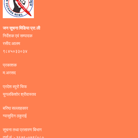
जन सूचना मिडिया प्रा.ली
निर्देशक एवं सम्पादक
रसीद आलम
९८४५०३३०३४
प्रकाशक
म.अरसद
प्रदेश ब्युरो चिफ
युगलकिशोर श्रीवास्तव
बरिष्ठ सल्लाहकार
ग्यासुदिन ठकुराई
सूचना तथा प्रसारण बिभाग
दर्ता नं :- ३६७६-०७९/०८०