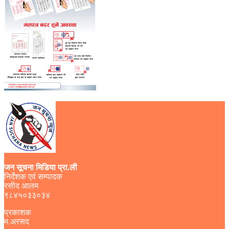
जन सूचना मिडिया प्रा.ली
निर्देशक एवं सम्पादक
रसीद आलम
९८४५०३३०३४
प्रकाशक
म.अरसद