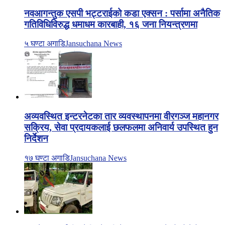
नवआगन्तुक एसपी भट्टराईको कडा एक्सन : पर्सामा अनैतिक
गतिविधिविरुद्ध धमाधम कारबाही, १६ जना नियन्त्रणमा
५ घण्टा अगाडि
Jansuchana News
अव्यवस्थित इन्टरनेटका तार व्यवस्थापनमा वीरगञ्ज महानगर
सक्रिय, सेवा प्रदायकलाई छलफलमा अनिवार्य उपस्थित हुन
निर्देशन
१७ घण्टा अगाडि
Jansuchana News