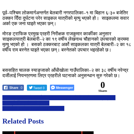
मृत्यु
अर्का
पूर्व–पश्चिम लोकमार्गअन्तर्गत बेलबारी नगरपालिका–१ मा बिहान ६ः३० बजेतिर
घाइते
ठक्कर दिँदा दुर्घटना परेर साइकल यात्रीको मृत्यु भएको हो। साइकलमा सवार
अर्का एक जना घाइते भएका छन्।
मोरङ ट्राफिक प्रमुख प्रहरी निरीक्षक राजकुमार कार्कीका अनुसार
साइकलयात्री बेलबारी–२ का १९ वर्षीय लेखनाथ चौहानको उपचारको क्रममा
मृत्यु भएको हो । बसको ठक्करबाट अर्को साइकलका यात्री बेलबारी–२ का १८
वर्षीय राम बस्नेत घाइते भएका छन्। बस्नेतको उपचार भइरहेको छ।
बससहित चालक स्याङ्जाको आँधीखोला गाउँपालिका–२ का ३८ वर्षीय नरेन्द्र
दर्जीलाई नियन्त्रणमा लिएर प्रहरीले घटनाको अनुसन्धान सुरु गरेको छ।
0
Tweet 0
Messenger
Share
0
Shares
Post
सशस्त्र प्रहरीको असईको हत्यामा संलग्न रहेको भन्दै सशस्त्र प्रहरी
जवानलाई जन्मकैदको सजाय
navigation
डीआईजी अशोक सिंहले दिए राजीनामा
Related Posts