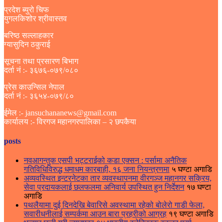
प्रदेश ब्युरो चिफ
युगलकिशोर श्रीवास्तव
बरिष्ठ सल्लाहकार
ग्यासुदिन ठकुराई
सूचना तथा प्रसारण बिभाग
दर्ता नं :- ३६७६-०७९/०८०
प्रेस काउन्सिल नेपाल
दर्ता नं :- ३६५४-०७९/८०
ईमेल :- jansuchananews@gmail.com
कार्यालय :- विरगज महानगरपालिका – २ छपकैया
posts
नवआगन्तुक एसपी भट्टराईको कडा एक्सन : पर्सामा अनैतिक
गतिविधिविरुद्ध धमाधम कारबाही, १६ जना नियन्त्रणमा
५ घण्टा अगाडि
अव्यवस्थित इन्टरनेटका तार व्यवस्थापनमा वीरगञ्ज महानगर सक्रिय,
सेवा प्रदायकलाई छलफलमा अनिवार्य उपस्थित हुन निर्देशन
१७ घण्टा
अगाडि
पथलैयामा दुई दिनदेखि बेवारिसे अवस्थामा रहेको बोलेरो गाडी फेला,
सवारीधनीलाई सम्पर्कमा आउन बारा प्रहरीको आग्रह
१९ घण्टा अगाडि