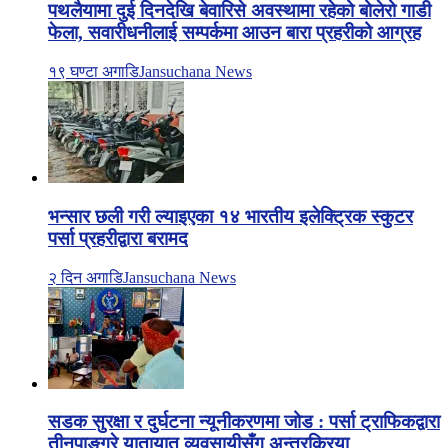
पथलैयामा दुई दिनदेखि बेवारिसे अवस्थामा रहेको बोलेरो गाडी
फेला, सवारीधनीलाई सम्पर्कमा आउन बारा प्रहरीको आग्रह
१९ घण्टा अगाडि
Jansuchana News
भन्सार छली गरी ल्याइएका १४ भारतीय इलेक्ट्रिक स्कुटर
पर्सा प्रहरीद्वारा बरामद
२ दिन अगाडि
Jansuchana News
सडक सुरक्षा र दुर्घटना न्यूनीकरणमा जोड : पर्सा ट्राफिकद्वारा
तीनपाङ्ग्रे यातायात व्यवसायीसँग अन्तरक्रिया