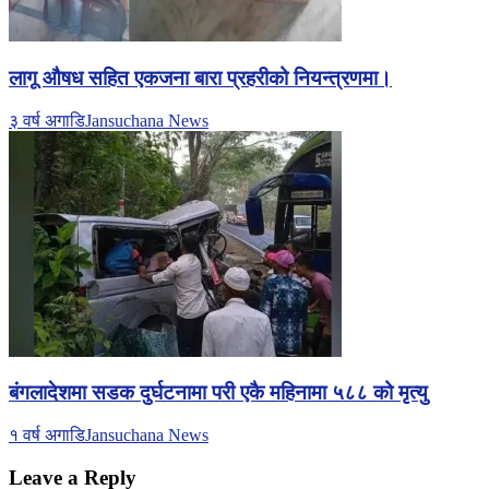
लागू औषध सहित एकजना बारा प्रहरीको नियन्त्रणमा।
३ वर्ष अगाडि
Jansuchana News
बंगलादेशमा सडक दुर्घटनामा परी एकै महिनामा ५८८ को मृत्यु
१ वर्ष अगाडि
Jansuchana News
Leave a Reply