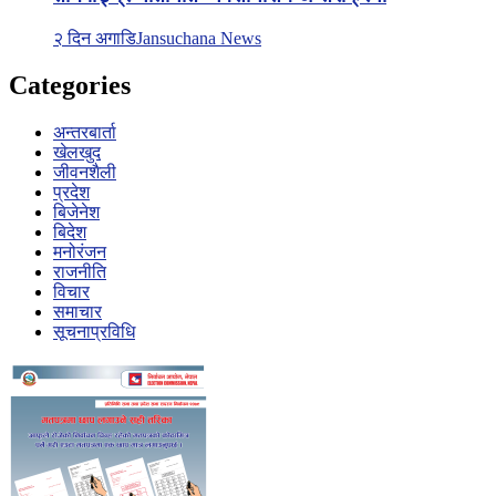
२ दिन अगाडि
Jansuchana News
Categories
अन्तरबार्ता
खेलखुद
जीवनशैली
प्रदेश
बिजेनेश
बिदेश
मनोरंजन
राजनीति
विचार
समाचार
सूचनाप्रविधि