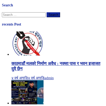
Search
Search
for:
recents Post
काठमाडौं मलको निर्माण अवैध : नक्सा पास र भवन इजाजत
दुवै छैन
४ वर्ष अगाडि
४ वर्ष अगाडि
admin