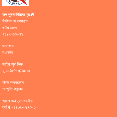
जन सूचना मिडिया प्रा.ली
निर्देशक एवं सम्पादक
रसीद आलम
९८४५०३३०३४
प्रकाशक
म.अरसद
प्रदेश ब्युरो चिफ
युगलकिशोर श्रीवास्तव
बरिष्ठ सल्लाहकार
ग्यासुदिन ठकुराई
सूचना तथा प्रसारण बिभाग
दर्ता नं :- ३६७६-०७९/०८०