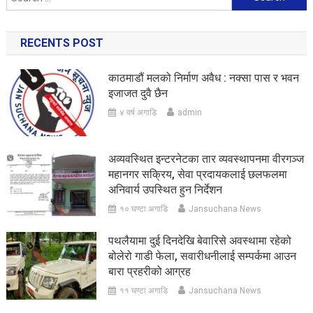
for:
RECENTS POST
काठमाडौं मलको निर्माण अवैध : नक्सा पास र भवन
इजाजत दुवै छैन
४ वर्ष अगाडि
admin
अव्यवस्थित इन्टरनेटका तार व्यवस्थापनमा वीरगञ्ज
महानगर सक्रिय, सेवा प्रदायकलाई छलफलमा
अनिवार्य उपस्थित हुन निर्देशन
१० घण्टा अगाडि
Jansuchana News
पथलैयामा दुई दिनदेखि बेवारिसे अवस्थामा रहेको
बोलेरो गाडी फेला, सवारीधनीलाई सम्पर्कमा आउन
बारा प्रहरीको आग्रह
११ घण्टा अगाडि
Jansuchana News