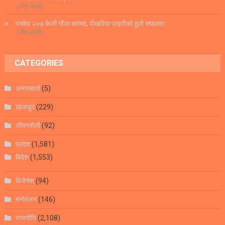
२ दिन अगाडि
पर्सामा २०७ केजी गाँजा बरामद, पोखरिया प्रहरीको ठूलो सफलता
२ दिन अगाडि
CATEGORIES
अन्तरबार्ता
(5)
खेलखुद
(229)
जीवनशैली
(92)
प्रदेश
(1,581)
बिदेश
(1,553)
बिजेनेश
(94)
मनोरंजन
(146)
राजनीति
(2,108)