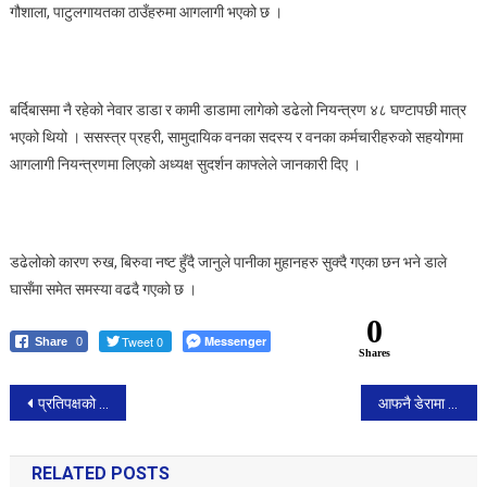
गौशाला, पाटुलगायतका ठाउँहरुमा आगलागी भएको छ ।
बर्दिबासमा नै रहेको नेवार डाडा र कामी डाडामा लागेको डढेलो नियन्त्रण ४८ घण्टापछी मात्र
भएको थियो । ससस्त्र प्रहरी, सामुदायिक वनका सदस्य र वनका कर्मचारीहरुको सहयोगमा
आगलागी नियन्त्रणमा लिएको अध्यक्ष सुदर्शन काफ्लेले जानकारी दिए ।
डढेलोको कारण रुख, बिरुवा नष्ट हुँदै जानुले पानीका मुहानहरु सुक्दै गएका छन भने डाले
घासँमा समेत समस्या वढदै गएको छ ।
0
Tweet 0
Messenger
Share
0
Shares
Post
प्रतिपक्षको कुर्सीमा कांग्रेस र एमाले दुबै
आफनै डेरामा बस्ने बालिका बलात्कारको आरोपमा पक्राउ
navigation
RELATED POSTS