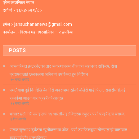
प्रेस काउन्सिल नेपाल
दर्ता नं :- ३६५४-०७९/८०
ईमेल :- jansuchananews@gmail.com
कार्यालय :- विरगज महानगरपालिका – २ छपकैया
POSTS
अव्यवस्थित इन्टरनेटका तार व्यवस्थापनमा वीरगञ्ज महानगर सक्रिय, सेवा
प्रदायकलाई छलफलमा अनिवार्य उपस्थित हुन निर्देशन
१० घण्टा अगाडि
पथलैयामा दुई दिनदेखि बेवारिसे अवस्थामा रहेको बोलेरो गाडी फेला, सवारीधनीलाई
सम्पर्कमा आउन बारा प्रहरीको आग्रह
११ घण्टा अगाडि
भन्सार छली गरी ल्याइएका १४ भारतीय इलेक्ट्रिक स्कुटर पर्सा प्रहरीद्वारा बरामद
२ दिन अगाडि
सडक सुरक्षा र दुर्घटना न्यूनीकरणमा जोड : पर्सा ट्राफिकद्वारा तीनपाङ्ग्रे यातायात
व्यवसायीसँग अन्तरक्रिया