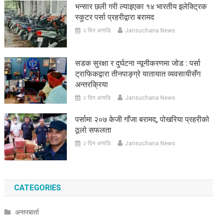
भन्सार छली गरी ल्याइएका १४ भारतीय इलेक्ट्रिक
स्कुटर पर्सा प्रहरीद्वारा बरामद
२ दिन अगाडि
Jansuchana News
सडक सुरक्षा र दुर्घटना न्यूनीकरणमा जोड : पर्सा
ट्राफिकद्वारा तीनपाङ्ग्रे यातायात व्यवसायीसँग
अन्तरक्रिया
२ दिन अगाडि
Jansuchana News
पर्सामा २०७ केजी गाँजा बरामद, पोखरिया प्रहरीको
ठूलो सफलता
२ दिन अगाडि
Jansuchana News
CATEGORIES
अन्तरबार्ता