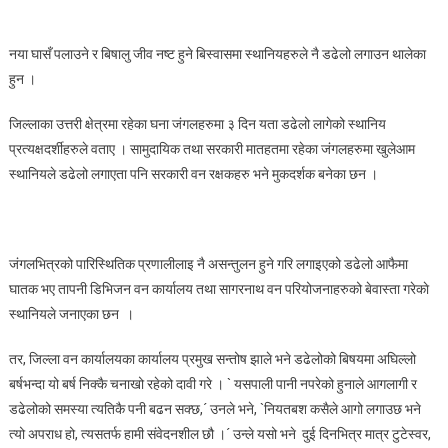
बिषालु
जीवनष्ट
नया घासँ पलाउने र बिषालु जीव नष्ट हुने बिस्वासमा स्थानियहरुले नै डढेलो लगाउन थालेका
हुने
हुन ।
बिश्वासमा
स्थानिय
जिल्लाका उत्तरी क्षेत्रमा रहेका घना जंगलहरुमा ३ दिन यता डढेलो लागेको स्थानिय
लगाए
प्रत्यक्षदर्शीहरुले वताए । सामुदायिक तथा सरकारी मातहतमा रहेका जंगलहरुमा खुलेआम
डढेलो,जंगलभित्र
स्थानियले डढेलो लगाएता पनि सरकारी वन रक्षकहरु भने मुकदर्शक बनेका छन ।
पर्यावरण
असन्तुलन
हुने
खतरा
जंगलभित्रको पारिस्थितिक प्रणालीलाइ नै असन्तुलन हुने गरि लगाइएको डढेलो आफैमा
घातक भए तापनी डिभिजन वन कार्यालय तथा सागरनाथ वन परियोजनाहरुको बेवास्ता गरेकाे
स्थानियले जनाएका छन ।
तर, जिल्ला वन कार्यालयका कार्यालय प्रमुख सन्तोष झाले भने डढेलोको बिषयमा अघिल्लो
बर्षभन्दा यो बर्ष निक्कै चनाखो रहेको दावी गरे । ` यसपाली पानी नपरेको हुनाले आगलागी र
डढेलोको समस्या त्यतिकै पनी बढन सक्छ,´ उनले भने, `नियतबश कसैले आगो लगाउछ भने
त्यो अपराध हो, त्यसतर्फ हामी संवेदनशील छौ ।´ उन्ले यसो भने दुई दिनभित्र मात्र टुटेस्वर,