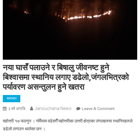
नया घासँ पलाउने र बिषालु जीवनष्ट हुने
बिश्वासमा स्थानिय लगाए डढेलो,जंगलभित्रको
पर्यावरण असन्तुलन हुने खतरा
समाचार
Jansuchana News
On
३ वर्ष अगाडि
Leave A Comment
नया
महोत्तरी १७ फाल्गुन । गर्मियाम वढेसगैँ महोत्तरीका उत्तरी क्षेत्रका जंगलहरुमा स्थानियहरुले
घासँ
डढेलो लगाउन थालेका छन ।
पलाउने
र