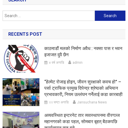
Search
for:
RECENTS POST
काठमाडौं मलको निर्माण अवैध : नक्सा पास र भवन
इजाजत दुवै छैन
४ वर्ष अगाडि
admin
“हेल्मेट रोजाइ होइन, जीवन सुरक्षाको कवच हो” –
पर्सा ट्राफिक प्रमुख दिपेन्द्र श्रेष्ठको अभियान
प्रभावकारी, नियम उल्लंघन गर्नेलाई कडा कारबाही
२२ घण्टा अगाडि
Jansuchana News
अव्यवस्थित इन्टरनेट तार व्यवस्थापनमा वीरगञ्ज
महानगरको कडा पहल, सोमबार बृहत् बैठकपछि
कार्यान्वयन सुरु हुने