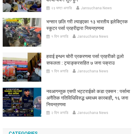
२३ घण्टा अगाडि
Jansuchana News
भन्सार छलि गरी ल्याइएका १३ भारतीय इलेक्ट्रिक
स्कुटर पर्सा प्रहरीद्वारा नियन्त्रणमा
१ दिन अगाडि
Jansuchana News
हवाई इन्धन चोरी प्रकरणमा पर्सा प्रहरीको ठूलो
सफलता : ट्याङ्करसहित ७ जना पक्राउ
१ दिन अगाडि
Jansuchana News
नवआगन्तुक एसपी भट्टराईको कडा एक्सन : पर्सामा
अनैतिक गतिविधिविरुद्ध धमाधम कारबाही, १६ जना
नियन्त्रणमा
२ दिन अगाडि
Jansuchana News
CATEGORIES