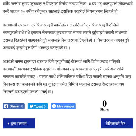
वर्षीय सन्तोष कुमार कुशवाहा र सिरहाको मिर्चैया नगरपालिका- ४ घर भइ भक्तपुरको लोकन्थली
दुई
बस्दै आएका २० वर्षीय रविकुमार साहलाई ट्राफिक प्रहरीले नियन्त्रणमा लिएको हो ।
जना
पक्राउ
काठमाण्डौ उपत्यका ट्राफिक प्रहरी कार्यालयबाट खटिएको ट्राफिक प्रहरी टोलिले
भक्तपुरको राधे राधे ट्रायल सेन्टरबाट कुशवाहाको नाममा साहले दुईपाङ्गे सवारी साधनको
ट्रायल दिइरहेको पाइएकाले दुवै जनालाई नियन्त्रणमा लिएको हो । नियन्त्रणमा आएका दुवै
जनालाई प्रहरी वृत्त ठिमी भक्तपुर पठाइएको छ ।
अर्काको नाममा झुक्याएर ट्रायल दिने प्रवृत्तीलाई रोक्नको लागि विशेष कडाइ गरिएको
काठमाडौँ उपत्यका ट्राफिक प्रहरी कार्यालयका सह-प्रवक्ता एवं प्रहरी उपरीक्षक अबि
नारायण काफ्लेले बताए । यसका साथै अर्कै व्यक्तिले परीक्षा दिएर सवारी चालक अनुमति पत्र
निकाल्दा दक्ष चालकको कमि भइ दुर्घटना समेत निम्तिने भएकाले ट्रायल सेन्टरहरूमा थप
निगरानी बढाइएको उनको भनाई छ।
0
Tweet 0
Messenger
Share
0
Shares
Post
घुस रकमसहित शिक्षा अधिकृत पक्राउ
टेलिकमले विन्टर अफर : १९९ रूपैयाँमा एक महिनाका लागि ४२० मिनेट भ्वाइस, ४२० एसएमएस र ४२०० एमबी डेटा
navigation