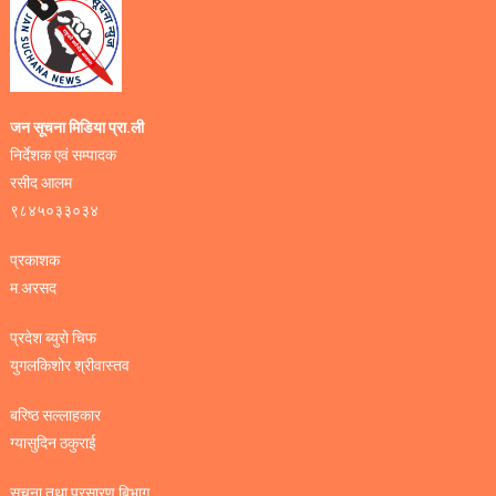
जन सूचना मिडिया प्रा.ली
निर्देशक एवं सम्पादक
रसीद आलम
९८४५०३३०३४
प्रकाशक
म.अरसद
प्रदेश ब्युरो चिफ
युगलकिशोर श्रीवास्तव
बरिष्ठ सल्लाहकार
ग्यासुदिन ठकुराई
सूचना तथा प्रसारण बिभाग