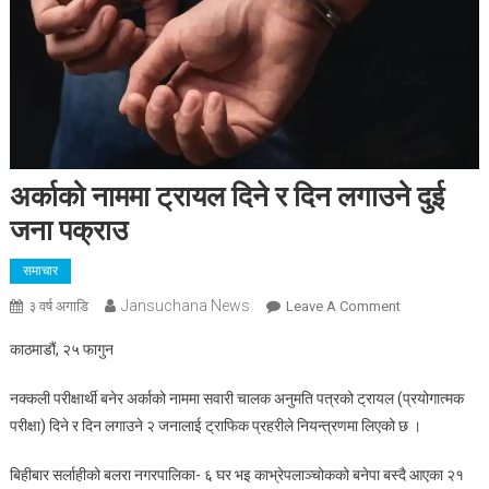
अर्काको नाममा ट्रायल दिने र दिन लगाउने दुई
जना पक्राउ
समाचार
Jansuchana News
On
३ वर्ष अगाडि
Leave A Comment
अर्काको
काठमाडौं, २५ फागुन
नाममा
ट्रायल
नक्कली परीक्षार्थी बनेर अर्काको नाममा सवारी चालक अनुमति पत्रको ट्रायल (प्रयोगात्मक
दिने
परीक्षा) दिने र दिन लगाउने २ जनालाई ट्राफिक प्रहरीले नियन्त्रणमा लिएको छ ।
र
दिन
बिहीबार सर्लाहीको बलरा नगरपालिका- ६ घर भइ काभ्रेपलाञ्चोकको बनेपा बस्दै आएका २१
लगाउने