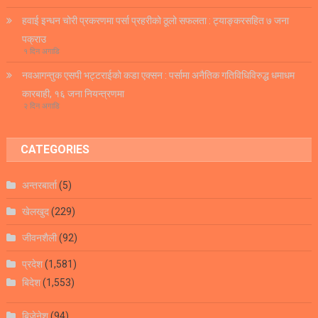
हवाई इन्धन चोरी प्रकरणमा पर्सा प्रहरीको ठूलो सफलता : ट्याङ्करसहित ७ जना
पक्राउ
१ दिन अगाडि
नवआगन्तुक एसपी भट्टराईको कडा एक्सन : पर्सामा अनैतिक गतिविधिविरुद्ध धमाधम
कारबाही, १६ जना नियन्त्रणमा
२ दिन अगाडि
CATEGORIES
अन्तरबार्ता
(5)
खेलखुद
(229)
जीवनशैली
(92)
प्रदेश
(1,581)
बिदेश
(1,553)
बिजेनेश
(94)