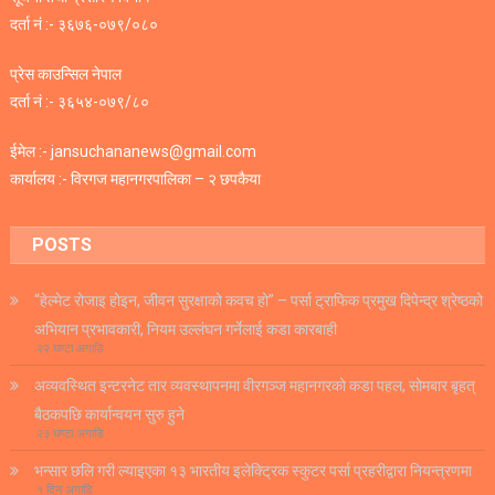
दर्ता नं :- ३६७६-०७९/०८०
प्रेस काउन्सिल नेपाल
दर्ता नं :- ३६५४-०७९/८०
ईमेल :- jansuchananews@gmail.com
कार्यालय :- विरगज महानगरपालिका – २ छपकैया
POSTS
“हेल्मेट रोजाइ होइन, जीवन सुरक्षाको कवच हो” – पर्सा ट्राफिक प्रमुख दिपेन्द्र श्रेष्ठको
अभियान प्रभावकारी, नियम उल्लंघन गर्नेलाई कडा कारबाही
२२ घण्टा अगाडि
अव्यवस्थित इन्टरनेट तार व्यवस्थापनमा वीरगञ्ज महानगरको कडा पहल, सोमबार बृहत्
बैठकपछि कार्यान्वयन सुरु हुने
२३ घण्टा अगाडि
भन्सार छलि गरी ल्याइएका १३ भारतीय इलेक्ट्रिक स्कुटर पर्सा प्रहरीद्वारा नियन्त्रणमा
१ दिन अगाडि