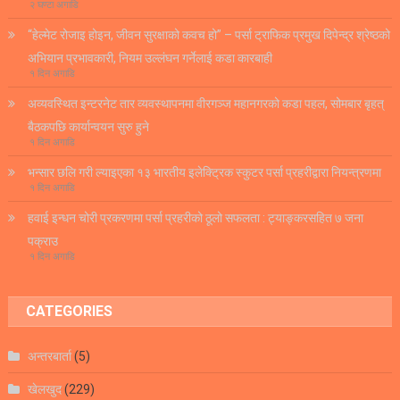
२ घण्टा अगाडि
“हेल्मेट रोजाइ होइन, जीवन सुरक्षाको कवच हो” – पर्सा ट्राफिक प्रमुख दिपेन्द्र श्रेष्ठको
अभियान प्रभावकारी, नियम उल्लंघन गर्नेलाई कडा कारबाही
१ दिन अगाडि
अव्यवस्थित इन्टरनेट तार व्यवस्थापनमा वीरगञ्ज महानगरको कडा पहल, सोमबार बृहत्
बैठकपछि कार्यान्वयन सुरु हुने
१ दिन अगाडि
भन्सार छलि गरी ल्याइएका १३ भारतीय इलेक्ट्रिक स्कुटर पर्सा प्रहरीद्वारा नियन्त्रणमा
१ दिन अगाडि
हवाई इन्धन चोरी प्रकरणमा पर्सा प्रहरीको ठूलो सफलता : ट्याङ्करसहित ७ जना
पक्राउ
१ दिन अगाडि
CATEGORIES
अन्तरबार्ता
(5)
खेलखुद
(229)