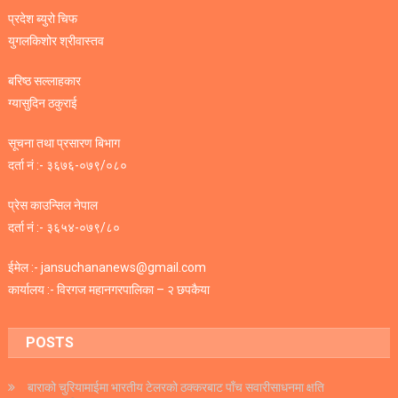
प्रदेश ब्युरो चिफ
युगलकिशोर श्रीवास्तव
बरिष्ठ सल्लाहकार
ग्यासुदिन ठकुराई
सूचना तथा प्रसारण बिभाग
दर्ता नं :- ३६७६-०७९/०८०
प्रेस काउन्सिल नेपाल
दर्ता नं :- ३६५४-०७९/८०
ईमेल :- jansuchananews@gmail.com
कार्यालय :- विरगज महानगरपालिका – २ छपकैया
POSTS
बाराको चुरियामाईमा भारतीय टेलरको ठक्करबाट पाँच सवारीसाधनमा क्षति