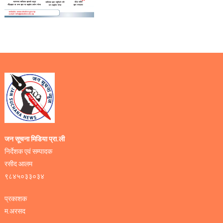
जन सूचना मिडिया प्रा.ली
निर्देशक एवं सम्पादक
रसीद आलम
९८४५०३३०३४
प्रकाशक
म.अरसद