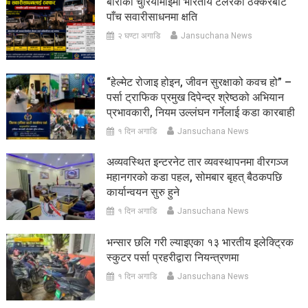
बाराको चुरियामाईमा भारतीय टेलरको ठक्करबाट
पाँच सवारीसाधनमा क्षति
२ घण्टा अगाडि
Jansuchana News
“हेल्मेट रोजाइ होइन, जीवन सुरक्षाको कवच हो” –
पर्सा ट्राफिक प्रमुख दिपेन्द्र श्रेष्ठको अभियान
प्रभावकारी, नियम उल्लंघन गर्नेलाई कडा कारबाही
१ दिन अगाडि
Jansuchana News
अव्यवस्थित इन्टरनेट तार व्यवस्थापनमा वीरगञ्ज
महानगरको कडा पहल, सोमबार बृहत् बैठकपछि
कार्यान्वयन सुरु हुने
१ दिन अगाडि
Jansuchana News
भन्सार छलि गरी ल्याइएका १३ भारतीय इलेक्ट्रिक
स्कुटर पर्सा प्रहरीद्वारा नियन्त्रणमा
१ दिन अगाडि
Jansuchana News