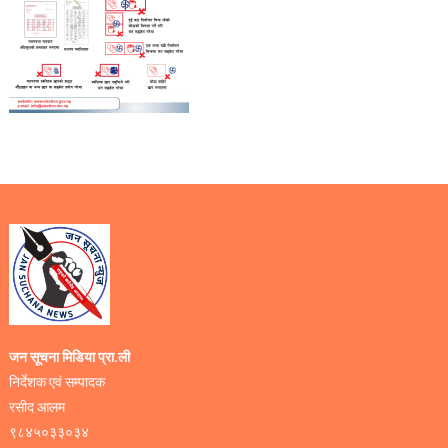
जन सूचना मिडिया प्रा.ली
निर्देशक एवं सम्पादक
रसीद आलम
९८४५०३३०३४