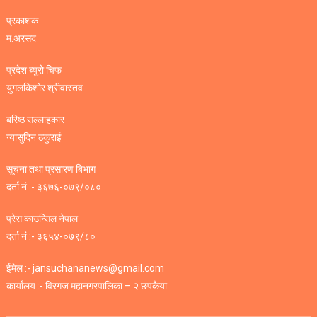
प्रकाशक
म.अरसद
प्रदेश ब्युरो चिफ
युगलकिशोर श्रीवास्तव
बरिष्ठ सल्लाहकार
ग्यासुदिन ठकुराई
सूचना तथा प्रसारण बिभाग
दर्ता नं :- ३६७६-०७९/०८०
प्रेस काउन्सिल नेपाल
दर्ता नं :- ३६५४-०७९/८०
ईमेल :- jansuchananews@gmail.com
कार्यालय :- विरगज महानगरपालिका – २ छपकैया