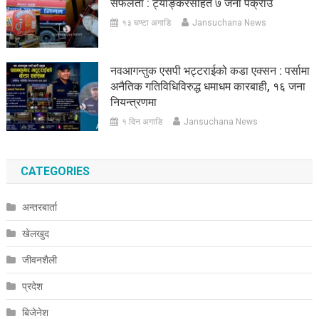
सफलता : ट्याङ्करसहित ७ जना पक्राउ
१३ घण्टा अगाडि
Jansuchana News
नवआगन्तुक एसपी भट्टराईको कडा एक्सन : पर्सामा
अनैतिक गतिविधिविरुद्ध धमाधम कारबाही, १६ जना
नियन्त्रणमा
१ दिन अगाडि
Jansuchana News
CATEGORIES
अन्तरबार्ता
खेलखुद
जीवनशैली
प्रदेश
बिजेनेश