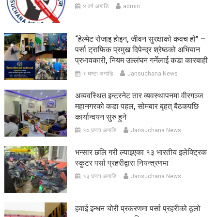
४ वर्ष अगाडि
admin
“हेल्मेट रोजाइ होइन, जीवन सुरक्षाको कवच हो” –
पर्सा ट्राफिक प्रमुख दिपेन्द्र श्रेष्ठको अभियान
प्रभावकारी, नियम उल्लंघन गर्नेलाई कडा कारबाही
९ घण्टा अगाडि
Jansuchana News
अव्यवस्थित इन्टरनेट तार व्यवस्थापनमा वीरगञ्ज
महानगरको कडा पहल, सोमबार बृहत् बैठकपछि
कार्यान्वयन सुरु हुने
१० घण्टा अगाडि
Jansuchana News
भन्सार छलि गरी ल्याइएका १३ भारतीय इलेक्ट्रिक
स्कुटर पर्सा प्रहरीद्वारा नियन्त्रणमा
१३ घण्टा अगाडि
Jansuchana News
हवाई इन्धन चोरी प्रकरणमा पर्सा प्रहरीको ठूलो