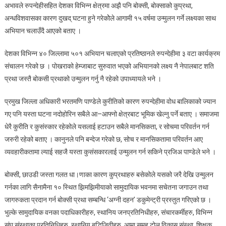
अभावले रुपन्देहीसहित देशका विभिन्न क्षेत्रमा अझै पनि बोक्सी, बोक्साको कुप्रथा,
अन्धविशवासका कारण दुखद् घटना हुने गरेकोेले आगामी १५ वर्षमा उन्मुलन गर्ने लक्ष्यका साथ
अभियान चलाउँदै आएको बताए ।
देशका विभिन्न ४० जिल्लामा ५०१ अभियान चलाएको प्रतिष्ठानले रुपन्देहीमा ३ वटा कार्यक्रम
संचालन गरेको छ । पोखराको हेम्जाबाट सुरुवात भएको अभियानको लक्ष्य नै नेपालबाट शति
प्रथा जस्तै बोकसी प्रथाको उन्मुलन गर्नु नै रहेको उपाध्यायले भने ।
प्रमुख जिल्ला अधिकारी भरतमणि पाण्डेले कुरीतिको कारण रुपन्देहीमा वोध बालिकाको ज्यान
गए पनि यस्ता घटना नदोहोरिन सबैले आ–आफ्नो क्षेत्रबाट भूमिक खेल्नु पर्ने बताए । समाजमा
धेरै कुरीति र कुसंस्कार रहेकोले यसलाई हटाउन सबैले मानसिकता, र सोचमा परिवर्तन गर्न
जरुरी रहेको बताए । कानुनले पनि बन्देज गरेको छ, सोच र मानसिकतामा परिवर्तन आए
व्यवहारीकतामा ल्याई सहजै यस्ता कुसंसकारलाई उन्मुलन गर्न सकिने प्रजिअ पाण्डेले भने ।
बोक्सी, छाउडी जस्ता गलत धा।णाका कारण कुप्रथाहरु बसेकोले यसको जरै देखि उन्मुलन
गर्नका लागि सैनामैना १० स्थित झिमझिमीयाको सामुदायिक भवनमा सचेतना जगाउन तथा
जागरुकता प्रदान गर्न बोक्सी प्रथा सम्बन्धि ‘अग्नी दहन’ डकुमेन्ट्री प्रस्तुत गरिएको छ ।
भुल्के सामुदायिक वनका पदाधिकारीहरु, स्थानिय जनप्रतिनिधीहरु, संचारकर्मीहरु, विभिन्न
संघ संस्थाका प्रतिनिधिहरु, स्थानिय बुद्धिजिवीहरु, आमा समुह टोल विकास संस्था, शिक्षक,