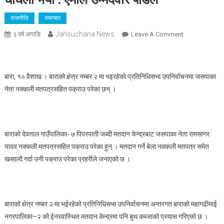
राजनीति
समाचार
Jansuchana News
On
३ वर्ष अगाडि
Leave A Comment
नक्कली
मतपत्र
सहित
बारा, १० वैशाख । बाराको क्षेत्र नम्बर २ मा भइरहेको प्रतिनिधिसभा उपनिर्वाचनमा जसपाका
जसपाका
नेता नक्कली मतपत्रसहित पक्राउ परेका छन् ।
नेता
रामसागर
यादव
पक्राउ,बारामा
बाराको देवताल गाउँपालिका- ७ पिपरपाती जब्दी मतदान केन्द्रबाट जसपाका नेता रामसागर
बुथ
यादव नक्कली मतपत्रसहित पक्राउ परेका हुन् । मतदान गर्ने बेला नक्कली मतपत्र समेत
कब्जाको
खसाल्दै गर्दा उनी पक्राउ परेका प्रहरीले जनाएको छ ।
प्रयास,
मतदान
केन्द्रमा
पुगेका
बाराको क्षेत्र नम्बर २ मा भईरहेको प्रतिनिधिसभा उपनिर्वाचनमा अन्तरगत बाराको महागढीमाई
पत्रकारलाई
नगरपालिका–२ को ईनरवास्थित मतदान केन्द्रमा पनि बुथ कब्जाको प्रयास गरिएको छ ।
समेत