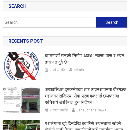
SEARCH
Search
for:
RECENTS POST
काठमाडौं मलको निर्माण अवैध : नक्सा पास र भवन
इजाजत दुवै छैन
४ वर्ष अगाडि
admin
अव्यवस्थित इन्टरनेटका तार व्यवस्थापनमा वीरगञ्ज
महानगर सक्रिय, सेवा प्रदायकलाई छलफलमा
अनिवार्य उपस्थित हुन निर्देशन
५ घण्टा अगाडि
Jansuchana News
पथलैयामा दुई दिनदेखि बेवारिसे अवस्थामा रहेको
बोलेरो गाडी फेला, सवारीधनीलाई सम्पर्कमा आउन