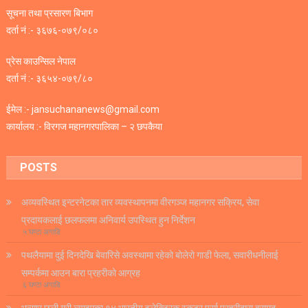
सूचना तथा प्रसारण बिभाग
दर्ता नं :- ३६७६-०७९/०८०
प्रेस काउन्सिल नेपाल
दर्ता नं :- ३६५४-०७९/८०
ईमेल :- jansuchananews@gmail.com
कार्यालय :- विरगज महानगरपालिका – २ छपकैया
POSTS
अव्यवस्थित इन्टरनेटका तार व्यवस्थापनमा वीरगञ्ज महानगर सक्रिय, सेवा
प्रदायकलाई छलफलमा अनिवार्य उपस्थित हुन निर्देशन
५ घण्टा अगाडि
पथलैयामा दुई दिनदेखि बेवारिसे अवस्थामा रहेको बोलेरो गाडी फेला, सवारीधनीलाई
सम्पर्कमा आउन बारा प्रहरीको आग्रह
६ घण्टा अगाडि
भन्सार छली गरी ल्याइएका १४ भारतीय इलेक्ट्रिक स्कुटर पर्सा प्रहरीद्वारा बरामद