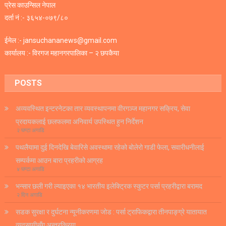
प्रेस काउन्सिल नेपाल
दर्ता नं :- ३६५४-०७९/८०
ईमेल :- jansuchananews@gmail.com
कार्यालय :- विरगज महानगरपालिका – २ छपकैया
POSTS
अव्यवस्थित इन्टरनेटका तार व्यवस्थापनमा वीरगञ्ज महानगर सक्रिय, सेवा
प्रदायकलाई छलफलमा अनिवार्य उपस्थित हुन निर्देशन
२ घण्टा अगाडि
पथलैयामा दुई दिनदेखि बेवारिसे अवस्थामा रहेको बोलेरो गाडी फेला, सवारीधनीलाई
सम्पर्कमा आउन बारा प्रहरीको आग्रह
४ घण्टा अगाडि
भन्सार छली गरी ल्याइएका १४ भारतीय इलेक्ट्रिक स्कुटर पर्सा प्रहरीद्वारा बरामद
२ दिन अगाडि
सडक सुरक्षा र दुर्घटना न्यूनीकरणमा जोड : पर्सा ट्राफिकद्वारा तीनपाङ्ग्रे यातायात
व्यवसायीसँग अन्तरक्रिया