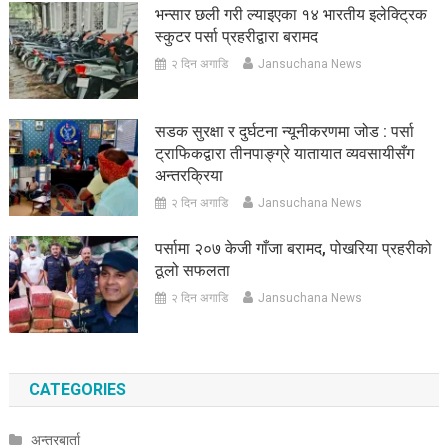
भन्सार छली गरी ल्याइएका १४ भारतीय इलेक्ट्रिक
स्कुटर पर्सा प्रहरीद्वारा बरामद
२ दिन अगाडि
Jansuchana News
सडक सुरक्षा र दुर्घटना न्यूनीकरणमा जोड : पर्सा
ट्राफिकद्वारा तीनपाङ्ग्रे यातायात व्यवसायीसँग
अन्तरक्रिया
२ दिन अगाडि
Jansuchana News
पर्सामा २०७ केजी गाँजा बरामद, पोखरिया प्रहरीको
ठूलो सफलता
२ दिन अगाडि
Jansuchana News
CATEGORIES
अन्तरबार्ता