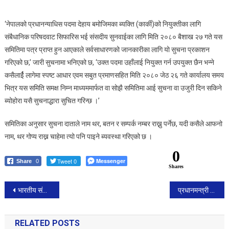
दिन
सकिने
‘नेपालको प्रधानन्याधिस पदमा देहाय बमोजिमका ब्यक्ति (कार्की)को नियुक्तीका लागि
संबैधानिक परिषदवाट सिफारिस भई संसदीय सुनवाईका लागि मिति २०८० बैशाख २७ गते यस
समितिमा पत्र प्राप्त हुन आएकाले सर्वसाधारणको जानकारीका लागि यो सुचना प्रकाशन
गरिएको छ,’ जारी सुचनामा भनिएको छ, ‘उक्त पदमा उहाँलाई नियुक्त गर्न उपयुक्त छैन भन्ने
कसैलाईै लागेमा स्पष्ट आधार एवम सबुत प्रमाणसहित मिति २०८० जेठ २६ गते कार्यालय समय
भित्र यस समिति समक्ष निम्न माध्यममार्फत वा सोझै समितिमा आई सुचना वा उजुरी दिन सकिने
ब्योहोरा यसै सुचनाद्धारा सुचित गरिन्छ ।’
समितिका अनुसार सुचना दाताले नाम थर, बतन र सम्पर्क नम्बर राख्नु पर्नेछ, यदी कसैले आफनो
नाम, थर गोप्य राख्न चाहेमा त्यो पनि पाइने ब्यवस्था गरिएको छ ।
0
Tweet 0
Messenger
Share
0
Shares
Post
भारतीय संसदको भित्ते चित्रमा नेपाली भु-भाग राखे पछि बिराेध
प्रधानमन्त्री प्रचण्ड आज अपरान्ह भारत भ्रमणमा जाँदै
navigation
RELATED POSTS