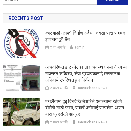
for:
RECENTS POST
काठमाडौं मलको निर्माण अवैध : नक्सा पास र भवन
इजाजत दुवै छैन
४ वर्ष अगाडि
admin
अव्यवस्थित इन्टरनेटका तार व्यवस्थापनमा वीरगञ्ज
महानगर सक्रिय, सेवा प्रदायकलाई छलफलमा
अनिवार्य उपस्थित हुन निर्देशन
२ घण्टा अगाडि
Jansuchana News
पथलैयामा दुई दिनदेखि बेवारिसे अवस्थामा रहेको
बोलेरो गाडी फेला, सवारीधनीलाई सम्पर्कमा आउन
बारा प्रहरीको आग्रह
४ घण्टा अगाडि
Jansuchana News