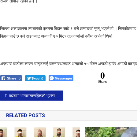
राजेश तामाङ रहेका छन् ।
नदीमा
खस्दा
चालकको
मृत्यु
जिल्ला अस्पतालमा उपचारको क्रममा बिहान साढे ९ बजे तामाङको मृत्यु भएको हो । सिमकोटबाट 
बिहान साढे ७ बजे सडकबाट अन्दाजी ७० मिटर तल कर्णाली नदीमा खसेको थियो ।
अप्ठ्यारो बाटोका कारण यात्रुलाई घटनास्थलबाट अन्दाजी १५ मीटर अगाडी झारेर अगाडी बढाएक
0
Tweet 0
Messenger
Share
0
Shares
Post
मधेशमा भागबण्डासहितकाे भ्रष्टाचार राेक्न जनसंघर्ष आह्वान
navigation
RELATED POSTS