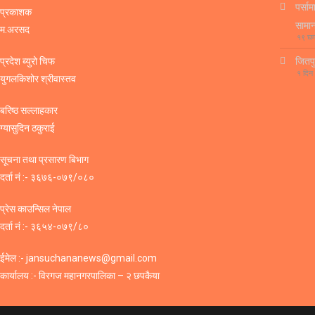
पर्सा
प्रकाशक
सामा
म.अरसद
१९ घण
प्रदेश ब्युरो चिफ
जितपु
१ दिन
युगलकिशोर श्रीवास्तव
बरिष्ठ सल्लाहकार
ग्यासुदिन ठकुराई
सूचना तथा प्रसारण बिभाग
दर्ता नं :- ३६७६-०७९/०८०
प्रेस काउन्सिल नेपाल
दर्ता नं :- ३६५४-०७९/८०
ईमेल :- jansuchananews@gmail.com
कार्यालय :- विरगज महानगरपालिका – २ छपकैया