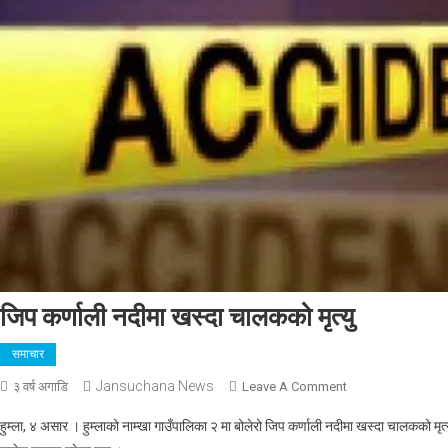
जिप कर्णाली नदीमा खस्दा चालकको मृत्यु
समाचार
Jansuchana News
On
३ वर्ष अगाडि
Leave A Comment
जिप
हुम्ला, ४ असार । हुम्लाको नाम्खा गाउँपालिका २ मा बोलेरो जिप कर्णाली नदीमा खस्दा चालकको मृत्
कर्णाली