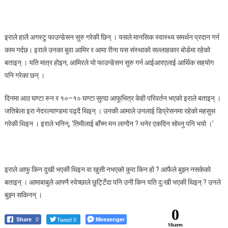
इराले हालै अगस्टु फाउन्डेसन सुरु गरेकी छिन् । यसले मानसिक स्वास्थ्य समर्थन प्रदान गर्न
काम गर्दछ। इराले उनका बुवा आमिर र आमा रीना यस संस्थाको सल्लाहकार बोर्डमा रहेको
बताइन् । यति मात्र होइन, आमिरले यो फाउन्डेसन सुरु गर्न आईआरएलाई आर्थिक सहयोग
पनि गरेका छन् ।
दिनमा आठ घण्टा रुन र १०–१० घण्टा सुत्दा आफूभित्र केही परिवर्तन भएको इराले बताइन् ।
जतिबेला इरा नेदरल्याण्डमा पढ्दै थिइन् । उनकी आमाले उनलाई डिप्रेसनमा रहेको महसुस
गरेकी थिइन । इराले भनिन्, ‘तिमीलाई बाँच्न मन लाग्दैन ? भनेर एकदिन सोध्नु पनि भयो ।’
इराले आफु किन दुखी भएकी थिइन वा खुसी नभएको कुरा किन हो ? आफैले बुझ्न नसकेको
बताइन् । आमाबाबुले आफ्नै स्वेच्छाले छुट्टिँदा पनि उनी किन यति दुःखी भएकी थिइन् ? उनले
बुझ्न सकिनन् ।
0
Tweet 0
Messenger
Share
0
Shares