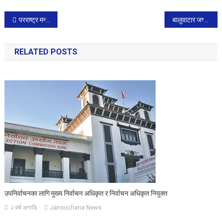
Post
परराष्ट्र मन्त्री आज बैकक जाँदै
बालुवाटार जग्गा प्रकरण : पक्राउ परेका १७ जनालाई थप ५ दिन थुनामा राख्न अनुमति
navigation
RELATED POSTS
उपनिर्वाचनका लागि मुख्य निर्वाचन अधिकृत र निर्वाचन अधिकृत नियुक्त
२ वर्ष अगाडि
Jansuchana News