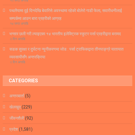
१२ घण्टा अगाडि
पथलैयामा दुई दिनदेखि बेवारिसे अवस्थामा रहेको बोलेरो गाडी फेला, सवारीधनीलाई
सम्पर्कमा आउन बारा प्रहरीको आग्रह
१४ घण्टा अगाडि
भन्सार छली गरी ल्याइएका १४ भारतीय इलेक्ट्रिक स्कुटर पर्सा प्रहरीद्वारा बरामद
२ दिन अगाडि
सडक सुरक्षा र दुर्घटना न्यूनीकरणमा जोड : पर्सा ट्राफिकद्वारा तीनपाङ्ग्रे यातायात
व्यवसायीसँग अन्तरक्रिया
२ दिन अगाडि
CATEGORIES
अन्तरबार्ता
(5)
खेलखुद
(229)
जीवनशैली
(92)
प्रदेश
(1,581)