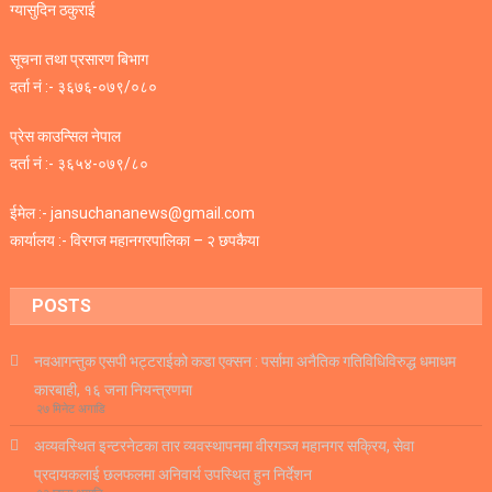
ग्यासुदिन ठकुराई
सूचना तथा प्रसारण बिभाग
दर्ता नं :- ३६७६-०७९/०८०
प्रेस काउन्सिल नेपाल
दर्ता नं :- ३६५४-०७९/८०
ईमेल :- jansuchananews@gmail.com
कार्यालय :- विरगज महानगरपालिका – २ छपकैया
POSTS
नवआगन्तुक एसपी भट्टराईको कडा एक्सन : पर्सामा अनैतिक गतिविधिविरुद्ध धमाधम
कारबाही, १६ जना नियन्त्रणमा
२७ मिनेट अगाडि
अव्यवस्थित इन्टरनेटका तार व्यवस्थापनमा वीरगञ्ज महानगर सक्रिय, सेवा
प्रदायकलाई छलफलमा अनिवार्य उपस्थित हुन निर्देशन