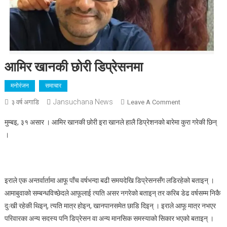
आमिर खानकी छोरी डिप्रेसनमा
मनोरंजन
समाचार
Jansuchana News
On
३ वर्ष अगाडि
Leave A Comment
आमिर
मुम्बइ, ३१ असार । आमिर खानकी छोरी इरा खानले हालै डिप्रेशनको बारेमा कुरा गरेकी छिन्
खानकी
।
छोरी
डिप्रेसनमा
इराले एक अन्तर्वार्तामा आफू पाँच वर्षभन्दा बढी समयदेखि डिप्रेसनसँग लडिरहेको बताइन् ।
आमाबुवाको सम्बन्धविच्छेदले आफूलाई त्यति असर नगरेको बताइन् तर करिब डेढ वर्षसम्म निकै
दुःखी रहेकी थिइन्, त्यति मात्र होइन, खानपानसमेत छाडि दिइन् । इराले आफू मात्र नभएर
परिवारका अन्य सदस्य पनि डिप्रेसन वा अन्य मानसिक समस्याको सिकार भएको बताइन् ।