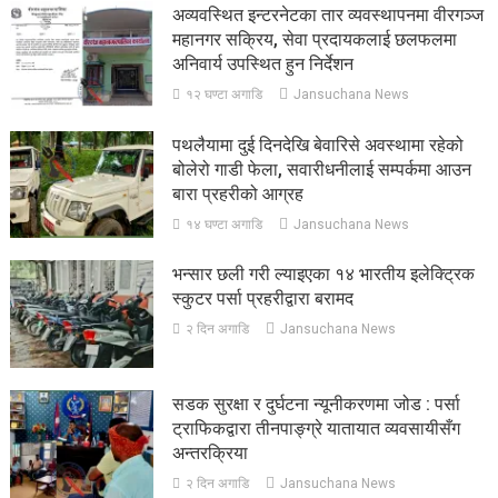
अव्यवस्थित इन्टरनेटका तार व्यवस्थापनमा वीरगञ्ज
महानगर सक्रिय, सेवा प्रदायकलाई छलफलमा
अनिवार्य उपस्थित हुन निर्देशन
१२ घण्टा अगाडि
Jansuchana News
पथलैयामा दुई दिनदेखि बेवारिसे अवस्थामा रहेको
बोलेरो गाडी फेला, सवारीधनीलाई सम्पर्कमा आउन
बारा प्रहरीको आग्रह
१४ घण्टा अगाडि
Jansuchana News
भन्सार छली गरी ल्याइएका १४ भारतीय इलेक्ट्रिक
स्कुटर पर्सा प्रहरीद्वारा बरामद
२ दिन अगाडि
Jansuchana News
सडक सुरक्षा र दुर्घटना न्यूनीकरणमा जोड : पर्सा
ट्राफिकद्वारा तीनपाङ्ग्रे यातायात व्यवसायीसँग
अन्तरक्रिया
२ दिन अगाडि
Jansuchana News