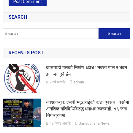
SEARCH
Search
for:
RECENTS POST
काठमाडौं मलको निर्माण अवैध : नक्सा पास र भवन
इजाजत दुवै छैन
४ वर्ष अगाडि
admin
नवआगन्तुक एसपी भट्टराईको कडा एक्सन : पर्सामा
अनैतिक गतिविधिविरुद्ध धमाधम कारबाही, १६ जना
नियन्त्रणमा
२७ मिनेट अगाडि
Jansuchana News