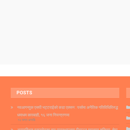
POSTS
नवआगन्तुक एसपी भट्टराईको कडा एक्सन : पर्सामा अनैतिक गतिविधिविरुद्ध
धमाधम कारबाही, १६ जना नियन्त्रणमा
१२ घण्टा अगाडि
अव्यवस्थित इन्टरनेटका तार व्यवस्थापनमा वीरगञ्ज महानगर सक्रिय, सेवा