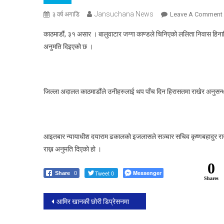
Jansuchana News
३ वर्ष अगाडि
Leave A Comment
काठमाडौं, ३१ असार । बालुवाटार जग्गा काण्डले चिनिएको ललिता निवास हिनाम
अनुमति दिइएको छ ।
:
जिल्ला अदालत काठमाडौंले उनीहरुलाई थप पाँच दिन हिरासतमा राखेर अनुसन
आइतबार न्यायाधीश दयाराम ढकालको इजलासले सञ्चार सचिव कृष्णबहादुर राउ
राख्न अनुमति दिएको हो ।
र
0
Tweet 0
Messenger
Share
0
Shares
Post
आमिर खानकी छोरी डिप्रेसनमा
navigation