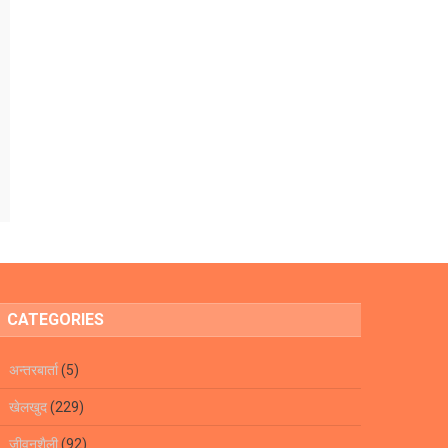
CATEGORIES
अन्तरबार्ता
(5)
खेलखुद
(229)
जीवनशैली
(92)