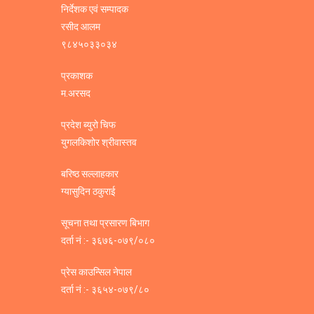
निर्देशक एवं सम्पादक
रसीद आलम
९८४५०३३०३४
प्रकाशक
म.अरसद
प्रदेश ब्युरो चिफ
युगलकिशोर श्रीवास्तव
बरिष्ठ सल्लाहकार
ग्यासुदिन ठकुराई
सूचना तथा प्रसारण बिभाग
दर्ता नं :- ३६७६-०७९/०८०
प्रेस काउन्सिल नेपाल
दर्ता नं :- ३६५४-०७९/८०