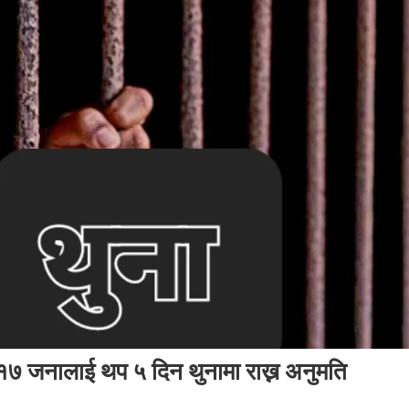
 १७ जनालाई थप ५ दिन थुनामा राख्न अनुमति