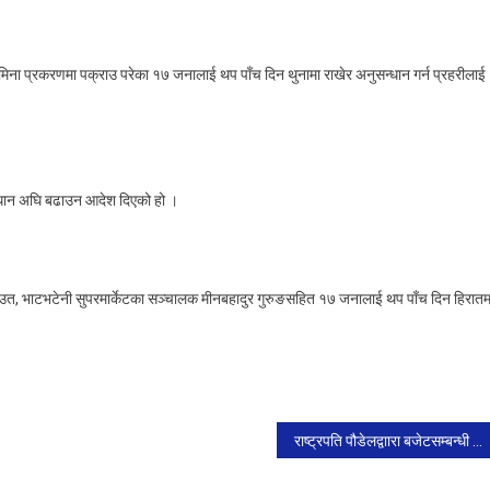
On
बालुवाटार
िना प्रकरणमा पक्राउ परेका १७ जनालाई थप पाँच दिन थुनामा राखेर अनुसन्धान गर्न प्रहरीलाई
जग्गा
प्रकरण
पक्राउ
परेका
्धान अघि बढाउन आदेश दिएको हो ।
१७
जनालाई
थप
५
त, भाटभटेनी सुपरमार्केटका सञ्चालक मीनबहादुर गुरुङसहित १७ जनालाई थप पाँच दिन हिरातम
दिन
थुनामा
ाख्न
अनुमति
राष्ट्रपति पौडेलद्वाारा बजेटसम्बन्धी विधेयक प्रमाणीकरण