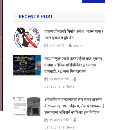
for:
RECENTS POST
काठमाडौं मलको निर्माण अवैध : नक्सा पास र
भवन इजाजत दुवै छैन
४ वर्ष अगाडि
admin
नवआगन्तुक एसपी भट्टराईको कडा एक्सन :
पर्सामा अनैतिक गतिविधिविरुद्ध धमाधम
कारबाही, १६ जना नियन्त्रणमा
१२ घण्टा अगाडि
Jansuchana News
अव्यवस्थित इन्टरनेटका तार व्यवस्थापनमा
वीरगञ्ज महानगर सक्रिय, सेवा प्रदायकलाई
छलफलमा अनिवार्य उपस्थित हुन निर्देशन
२४ घण्टा अगाडि
Jansuchana News