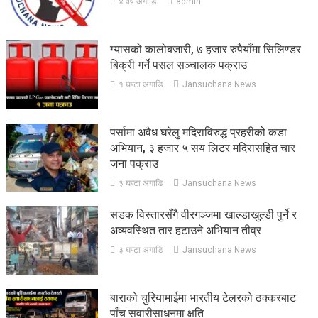
४ वर्ष अगाडि
admin
ग्यासको कालोबजारी, ७ हजार रुपैयाँमा सिलिण्डर
बिक्री गर्ने पसल सञ्चालक पक्राउ
१ घण्टा अगाडि
Jansuchana News
पर्सामा अवैध घरेलु मदिराविरुद्ध प्रहरीको कडा
अभियान, ३ हजार ५ सय लिटर मदिरासहित चार
जना पक्राउ
३ घण्टा अगाडि
Jansuchana News
सडक विस्तारसँगै वीरगञ्जमा खाल्डाखुल्डी पुर्ने र
अव्यवस्थित तार हटाउने अभियान तीव्र
३ घण्टा अगाडि
Jansuchana News
बाराको चुरियामाईमा भारतीय टेलरको ठक्करबाट
पाँच सवारीसाधनमा क्षति