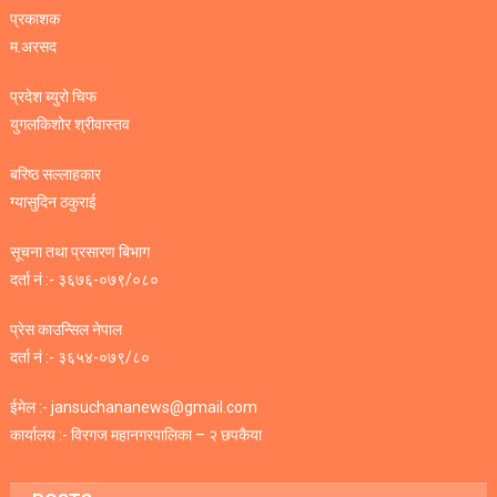
प्रकाशक
म.अरसद
प्रदेश ब्युरो चिफ
युगलकिशोर श्रीवास्तव
बरिष्ठ सल्लाहकार
ग्यासुदिन ठकुराई
सूचना तथा प्रसारण बिभाग
दर्ता नं :- ३६७६-०७९/०८०
प्रेस काउन्सिल नेपाल
दर्ता नं :- ३६५४-०७९/८०
ईमेल :- jansuchananews@gmail.com
कार्यालय :- विरगज महानगरपालिका – २ छपकैया