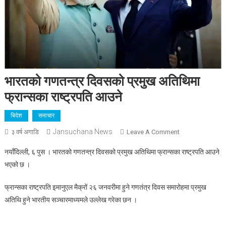
भारतको गणतन्त्र दिवसको प्रमुख अतिथिमा
फ्रान्सका राष्ट्रपति आउने
बिदेश
समाचार
Jansuchana News
On
३ वर्ष अगाडि
Leave A Comment
भारतको
नयाँदिल्ली, ६ पुस । भारतको गणतन्त्र दिवसको प्रमुख अतिथिमा फ्रान्सका राष्ट्रपति आउने
गणतन्त्र
भएको छ ।
दिवसको
प्रमुख
फ्रान्सका राष्ट्रपति इमानुएल मैक्रों २६ जनवरीमा हुने गणतंत्र दिवस समारोहमा प्रमुख
अतिथिमा
अतिथि हुने भारतीय सञ्चारमाध्यमले उल्लेख गरेका छन ।
फ्रान्सका
राष्ट्रपति
आउने