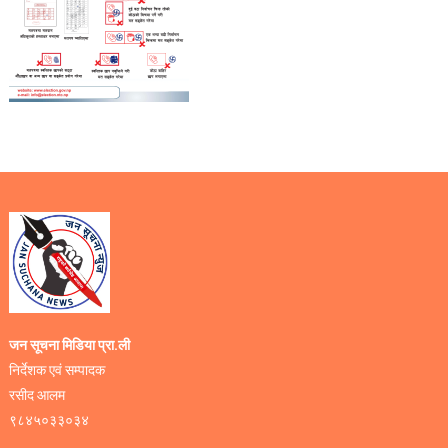
जन सूचना मिडिया प्रा.ली
निर्देशक एवं सम्पादक
रसीद आलम
९८४५०३३०३४