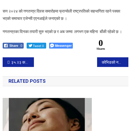
सन २०२४ को गणतन्त्र दिवस समारोहमा फ्रान्सेली राष्ट्रपतिको सहभागिता रहने पक्का
भएको समाचार एजेन्सी एएनआईले जनाएको छ ।
गणतन्त्रका दिनका तयारी सुरु भएको छ र अब जम्मा लगभग एक महिना बाँकी रहेको छ ।
0
Tweet 0
Messenger
Share
0
Shares
Post
३५.२३ करोडकाे ओपनिङ गरेकाे शाहरुख खानको डंकीले दोस्रो दिनको कति कमाउला ?
कोभिडको नयाँ संस्करणबाट बेलायतमा धेरै संक्रमित, बिज्ञ भन्छन, ‘डराई हाल्नु पर्दैन्
navigation
RELATED POSTS