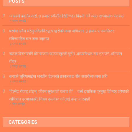
POSTS
ग्यासको कालोबजारी, ७ हजार रुपैयाँमा सिलिण्डर बिक्री गर्ने पसल सञ्चालक पक्राउ
१ घण्टा अगाडि
पर्सामा अवैध घरेलु मदिराविरुद्ध प्रहरीको कडा अभियान, ३ हजार ५ सय लिटर
मदिरासहित चार जना पक्राउ
३ घण्टा अगाडि
सडक विस्तारसँगै वीरगञ्जमा खाल्डाखुल्डी पुर्ने र अव्यवस्थित तार हटाउने अभियान
तीव्र
३ घण्टा अगाडि
बाराको चुरियामाईमा भारतीय टेलरको ठक्करबाट पाँच सवारीसाधनमा क्षति
९ घण्टा अगाडि
“हेल्मेट रोजाइ होइन, जीवन सुरक्षाको कवच हो” – पर्सा ट्राफिक प्रमुख दिपेन्द्र श्रेष्ठको
अभियान प्रभावकारी, नियम उल्लंघन गर्नेलाई कडा कारबाही
१ दिन अगाडि
CATEGORIES