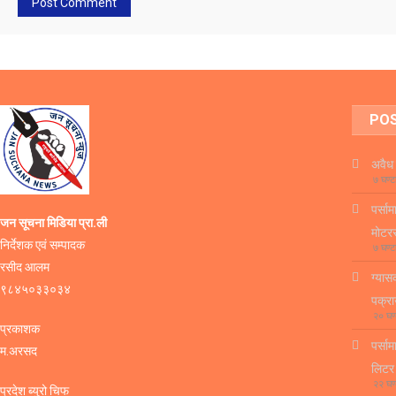
PO
अवैध 
७ घण्ट
पर्सा
जन सूचना मिडिया प्रा.ली
मोटर
निर्देशक एवं सम्पादक
७ घण्ट
रसीद आलम
ग्यास
९८४५०३३०३४
पक्र
२० घण
प्रकाशक
पर्सा
म.अरसद
लिटर
२२ घण
प्रदेश ब्युरो चिफ