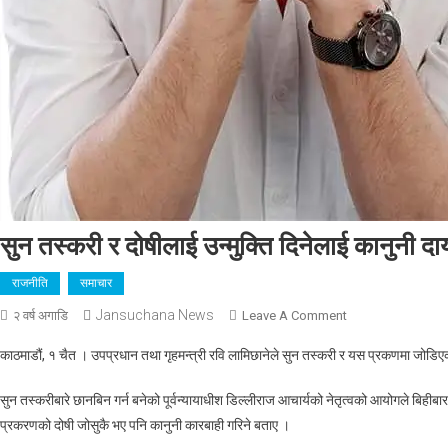
सुन तस्करी र दोषीलाई उन्मुक्ति दिनेलाई कानुनी दायर
राजनीति
समाचार
Jansuchana News
On
२ वर्ष अगाडि
Leave A Comment
सुन
काठमाडौं, १ चैत । उपप्रधान तथा गृहमन्त्री रवि लामिछानेले सुन तस्करी र यस प्रकणमा जोडिएक
तस्करी
र
सुन तस्करीबारे छानबिन गर्न बनेको पूर्वन्यायाधीश डिल्लीराज आचार्यको नेतृत्वको आयोगले बिहीबार 
दोषीलाई
प्रकरणको दोषी जोसुकै भए पनि कानुनी कारबाही गरिने बताए ।
उन्मुक्ति