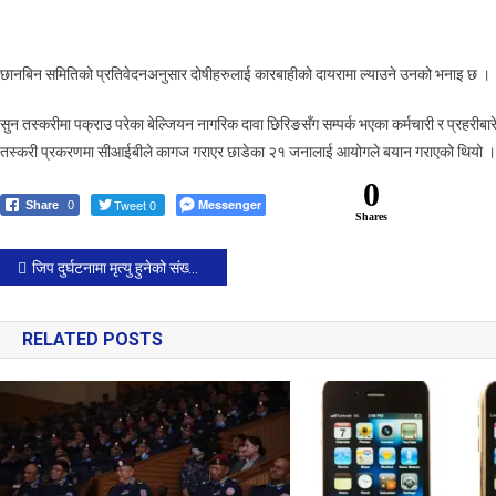
दिनेलाई
कानुनी
दायरामा
छानबिन समितिको प्रतिवेदनअनुसार दोषीहरुलाई कारबाहीको दायरामा ल्याउने उनको भनाइ छ ।
ल्याउँछु
:
सुन तस्करीमा पक्राउ परेका बेल्जियन नागरिक दावा छिरिङसँग सम्पर्क भएका कर्मचारी र प्रहरीब
गृहमन्त्री
तस्करी प्रकरणमा सीआईबीले कागज गराएर छाडेका २१ जनालाई आयोगले बयान गराएको थियो ।
लामिछाने
0
Tweet 0
Messenger
Share
0
Shares
Post
जिप दुर्घटनामा मृत्यु हुनेको संख्या ७ पुग्यो
navigation
RELATED POSTS