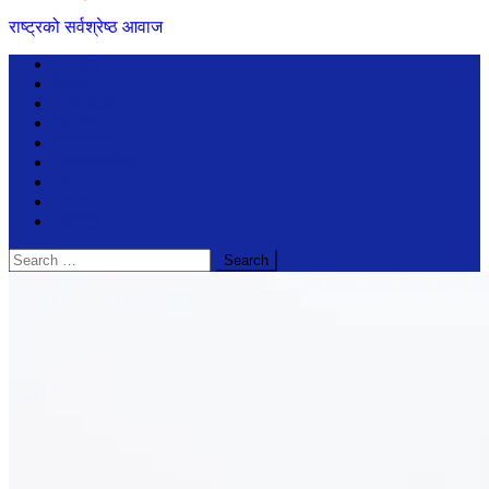
राष्ट्रको सर्वश्रेष्ठ आवाज
समाचार
विचार
अन्तरबार्ता
बिजेनेश
जीवनशैली
सूचनाप्रविधि
मनोरंजन
प्रदेश
खेलखुद
Search
for: