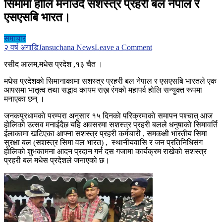
सिमामा हाेलि मनाउदै सशस्त्र प्रहरी बल नेपाल र
एसएसबि भारत।
समाचार
on
२ वर्ष अगाडि
Jansuchana News
Leave a Comment
सिमामा
रसीद आलम,मधेस प्रदेश ,१३ चैत ।
हाेलि
मनाउदै
मधेस प्रदेशको सिमानाकामा सशस्त्र प्रहरी बल नेपाल र एसएसबि भारतले एक
सशस्त्र
आपसमा भातृत्व तथा सद्भाव कायम राख्न रंगको महापर्व होलि सन्युक्त रूपमा
प्रहरी
मनाएका छन् ।
बल
नेपाल
जनकपुरधामकाे परम्परा अनुसार १५ दिनकाे परिक्रमाकाे समापन पश्चात् आज
र
हाेलिकाे उत्सव मनाईदैछ यहि अवसरमा सशस्त्र प्रहरी बलले धनुषाकाे सिमावर्ति
एसएसबि
ईलाकामा खटिएका आफ्ना सशस्त्र प्रहरी कर्मचारी , समकक्षी भारतीय सिमा
भारत।
सुरक्षा बल (सशस्त्र सिमा वल भारत) , स्थानीयवासि र जन प्रतिनिधिसंग
हाेलिकाे शुभकामना आदन प्रदान गर्न दस गजामा कार्यक्रम राखेकाे सशस्त्र
प्रहरी बल मधेस प्रदेशले जनाएको छ।