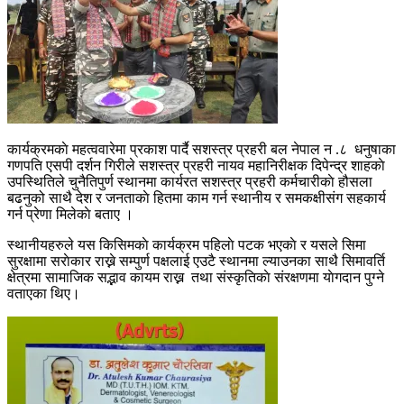
कार्यक्रमकाे महत्ववारेमा प्रकाश पार्दै सशस्त्र प्रहरी बल नेपाल न .८ धनुषाका
गणपति एसपी दर्शन गिरीले सशस्त्र प्रहरी नायव महानिरीक्षक दिपेन्द्र शाहकाे
उपस्थितिले चुनैतिपुर्ण स्थानमा कार्यरत सशस्त्र प्रहरी कर्मचारीकाे हौसला
बढनुको साथै देश र जनताकाे हितमा काम गर्न स्थानीय र समकक्षीसंग सहकार्य
गर्न प्रेणा मिलेकाे बताए ।
स्थानीयहरुले यस किसिमकाे कार्यक्रम पहिलाे पटक भएकाे र यसले सिमा
सुरक्षामा सराेकार राख्ने सम्पुर्ण पक्षलाई एउटै स्थानमा ल्याउनका साथै सिमावर्ति
क्षेत्रमा सामाजिक सद्भाव कायम राख्न तथा संस्कृतिकाे संरक्षणमा याेगदान पुग्ने
वताएका थिए।