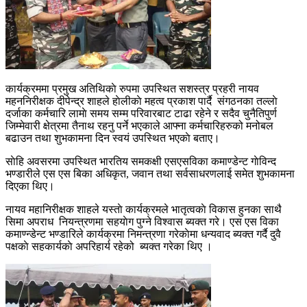
कार्यक्रममा प्रमुख अतिथिकाे रुपमा उपस्थित सशस्त्र प्रहरी नायव
महननिरीक्षक दीपेन्द्र शाहले हाेलीकाे महत्व प्रकाश पार्दै संगठनका तल्लाे
दर्जाका कर्मचारि लामाे समय सम्म परिवारबाट टाढा रहेने र सदैव चुनैतिपुर्ण
जिम्मेवारी क्षेत्रमा तैनाथ रहनु पर्ने भएकाले आफ्ना कर्मचारिहरुको मनोबल
बढाउन तथा शुभकामना दिन स्वयं उपस्थित भएकाे बताए।
साेहि अवसरमा उपस्थित भारतिय समकक्षी एसएसविका कमाण्डेन्ट गाेविन्द
भण्डारीले एस एस बिका अधिकृत, जवान तथा सर्वसाधरणलाई समेत शुभकामना
दिएका थिए।
नायव महानिरीक्षक शाहले यस्ताे कार्यक्रमले भातृत्वकाे विकास हुनका साथै
सिमा अपराध नियन्त्रणमा सहयाेग पुग्ने विश्वास ब्यक्त गरे। एस एस विका
कमाण्न्डेन्ट भण्डारिले कार्यक्रमा निमन्त्रणा गरेकाेमा धन्यवाद ब्यक्त गर्दै दुवै
पक्षकाे सहकार्यकाे अपरिहार्य रहेको ब्यक्त गरेका थिए ।