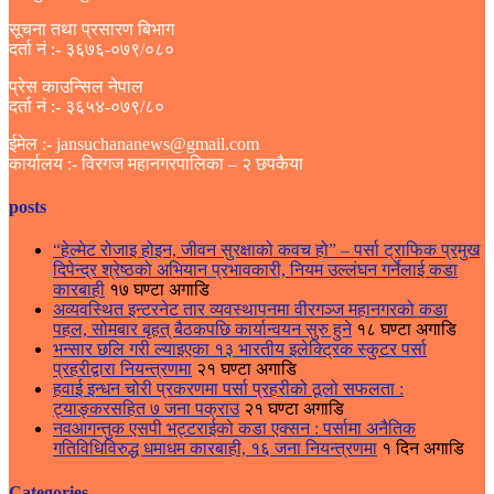
सूचना तथा प्रसारण बिभाग
दर्ता नं :- ३६७६-०७९/०८०
प्रेस काउन्सिल नेपाल
दर्ता नं :- ३६५४-०७९/८०
ईमेल :- jansuchananews@gmail.com
कार्यालय :- विरगज महानगरपालिका – २ छपकैया
posts
“हेल्मेट रोजाइ होइन, जीवन सुरक्षाको कवच हो” – पर्सा ट्राफिक प्रमुख
दिपेन्द्र श्रेष्ठको अभियान प्रभावकारी, नियम उल्लंघन गर्नेलाई कडा
कारबाही
१७ घण्टा अगाडि
अव्यवस्थित इन्टरनेट तार व्यवस्थापनमा वीरगञ्ज महानगरको कडा
पहल, सोमबार बृहत् बैठकपछि कार्यान्वयन सुरु हुने
१८ घण्टा अगाडि
भन्सार छलि गरी ल्याइएका १३ भारतीय इलेक्ट्रिक स्कुटर पर्सा
प्रहरीद्वारा नियन्त्रणमा
२१ घण्टा अगाडि
हवाई इन्धन चोरी प्रकरणमा पर्सा प्रहरीको ठूलो सफलता :
ट्याङ्करसहित ७ जना पक्राउ
२१ घण्टा अगाडि
नवआगन्तुक एसपी भट्टराईको कडा एक्सन : पर्सामा अनैतिक
गतिविधिविरुद्ध धमाधम कारबाही, १६ जना नियन्त्रणमा
१ दिन अगाडि
Categories