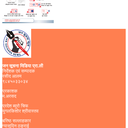
जन सूचना मिडिया प्रा.ली
निर्देशक एवं सम्पादक
रसीद आलम
९८४५०३३०३४
प्रकाशक
म.अरसद
प्रदेश ब्युरो चिफ
युगलकिशोर श्रीवास्तव
बरिष्ठ सल्लाहकार
ग्यासुदिन ठकुराई