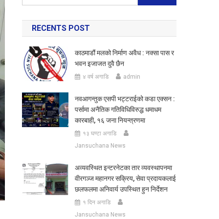
for:
RECENTS POST
काठमाडौं मलको निर्माण अवैध : नक्सा पास र
भवन इजाजत दुवै छैन
४ वर्ष अगाडि
admin
नवआगन्तुक एसपी भट्टराईको कडा एक्सन :
पर्सामा अनैतिक गतिविधिविरुद्ध धमाधम
कारबाही, १६ जना नियन्त्रणमा
१३ घण्टा अगाडि
Jansuchana News
अव्यवस्थित इन्टरनेटका तार व्यवस्थापनमा
वीरगञ्ज महानगर सक्रिय, सेवा प्रदायकलाई
छलफलमा अनिवार्य उपस्थित हुन निर्देशन
१ दिन अगाडि
Jansuchana News