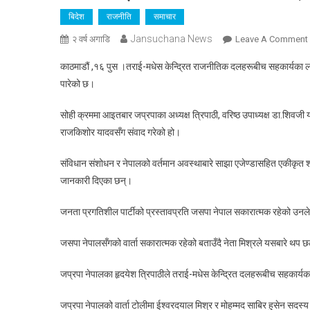
बिदेश
राजनीति
समाचार
Jansuchana News
२ वर्ष अगाडि
Leave A Comment
काठमाडौं ,१६ पुस ।तराई-मधेस केन्द्रित राजनीतिक दलहरूबीच सहकार्यका लागि 
पारेको छ।
सोही क्रममा आइतबार जप्रपाका अध्यक्ष त्रिपाठी, वरिष्ठ उपाध्यक्ष डा.शिवजी 
राजकिशोर यादवसँग संवाद गरेको हो।
संविधान संशोधन र नेपालको वर्तमान अवस्थाबारे साझा एजेण्डासहित एकीकृत शक
व
जानकारी दिएका छन्।
जनता प्रगतिशील पार्टीको प्रस्तावप्रति जसपा नेपाल सकारात्मक रहेको उ
जसपा नेपालसँगको वार्ता सकारात्मक रहेको बताउँदै नेता मिश्रले यसबारे 
जप्रपा नेपालका हृदयेश त्रिपाठीले तराई-मधेस केन्द्रित दलहरूबीच सहकार्यक
जप्रपा नेपालको वार्ता टोलीमा ईश्वरदयाल मिश्र र मोहम्मद साबिर हुसेन सदस्