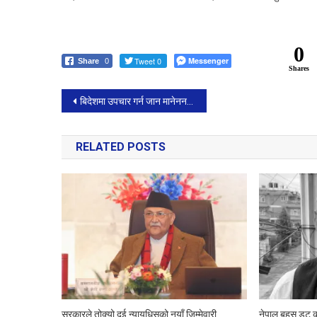
0
Tweet 0
Messenger
Share
0
Shares
Post
बिदेशमा उपचार गर्न जान मानेनन मोहन बैधले, तीन चार दिनमा डिस्चार्ज हुने
navigation
RELATED POSTS
सरकारले तोक्यो दुई न्यायधिसको नयाँ जिम्मेवारी
नेपाल बहस डट क