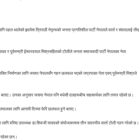
On
मधेस
पहल थालेको हृदयेश त्रिपाठी नेतृत्वको जनता प्रगतिशील पार्टी नेपालले वार्ता र संवादलाई तीव
केन्द्रित
दलहरूबीच
सहकार्यको
यादव र पूर्वमन्त्री ईश्वरदयाल मिश्रसहितको टोलीले जनता समाजवादी पार्टी नेपालका नेता
प्रयास,
त्रिपाठीले
थाले
्ति निर्माणका लागि जसपा नेपालसँग गहन छलफल भएको जप्रपाका नेता एवम् पूर्वमन्त्री मिश्रले
ार्ता
नले बताए। उनका अनुसार जसपा नेपाल पनि मधेसी दलहरूबीच सहकार्यका लागि तयार रहेको छ।
थप छलफलका लागि आगामी दिनमा फेरि छलफल हुने बताए।
ा लागि वरिष्ठ उपाध्यक्ष डा.शिवजी यादवको संयोजकत्वमा तीन सदस्यीय वार्ता टोली गठन गरेको छ।
य रहेका छन्।