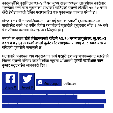
काठमाडौँको बुढानिलकण्ठ–४ स्थित मुख्य सडकखण्डमा लागुऔषध कारोबार
हेरोइन
भइरहेको भन्ने गोप्य सूचनाका आधारमा खटिएको प्रहरी टोलीले १४.१० ग्राम
जस्तो
खैरो हेरोइनजस्तो देखिने पदार्थसहित एक युवकलाई पक्राउ गरेको छ।
देखिने
पदार्थसहित
मोरङ बेलबारी नगरपालिका–११ घर भई हाल काठमाडौँ बुढानिलकण्ठ–४
युवक
पासीकोट बस्ने २४ वर्षीय दिपेश घतानीलाई प्रहरीले शुक्रबार साँझ ६:२५ बजे
पक्राउ
चेकजाँचका क्रममा नियन्त्रणमा लिएको हो।
उनको साथबाट
खैरो हेरोइनजस्तो देखिने १४.१० ग्राम लागुऔषध
,
लु.प्र.०३–
००१ प ०९६३ नम्बरको कालो बुलेट मोटरसाइकल
र
नगद रु. ८,०००
बरामद
गरिएको प्रहरीले जनाएको छ।
घटनाबारे आवश्यक थप अनुसन्धान कार्य
प्रहरी वृत्त महाराजगञ्ज
बाट भइरहेको
जिल्ला प्रहरी परिसर काठमाडौँका सूचना अधिकारी
प्रहरी उपरीक्षक पवन
कुमार भट्टराई
ले जानकारी दिए।
0
Shares
Messenger
Share
0
Tweet 0
Post
प्रहरी सहायक निरीक्षक रागनी कुमारी “सर्वोत्कृष्ट प्रहरी” घोषित, लैङ्गिक
हिंसा विरुद्धको १६ दिने अभियानको अवसरमा सम्मानित
navigation
पर्सामा लागुऔषध नियन्त्रण अभियान तीव्र: एसपी पाठकको नेतृत्वमा कडाइ,
पटेर्वा सुगौलीबाट १०४ किलोभन्दा बढी गाँजा र गाडीसहित दुई जना पक्राउ