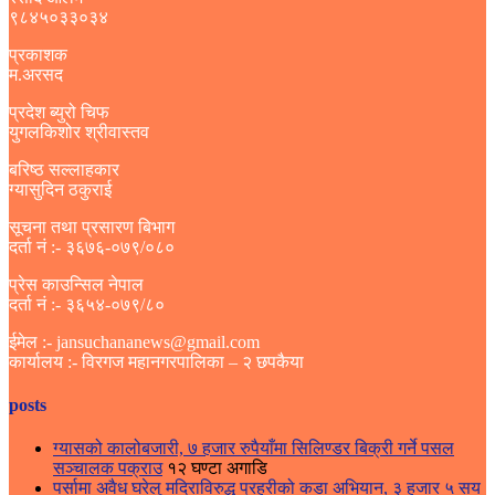
९८४५०३३०३४
प्रकाशक
म.अरसद
प्रदेश ब्युरो चिफ
युगलकिशोर श्रीवास्तव
बरिष्ठ सल्लाहकार
ग्यासुदिन ठकुराई
सूचना तथा प्रसारण बिभाग
दर्ता नं :- ३६७६-०७९/०८०
प्रेस काउन्सिल नेपाल
दर्ता नं :- ३६५४-०७९/८०
ईमेल :- jansuchananews@gmail.com
कार्यालय :- विरगज महानगरपालिका – २ छपकैया
posts
ग्यासको कालोबजारी, ७ हजार रुपैयाँमा सिलिण्डर बिक्री गर्ने पसल
सञ्चालक पक्राउ
१२ घण्टा अगाडि
पर्सामा अवैध घरेलु मदिराविरुद्ध प्रहरीको कडा अभियान, ३ हजार ५ सय