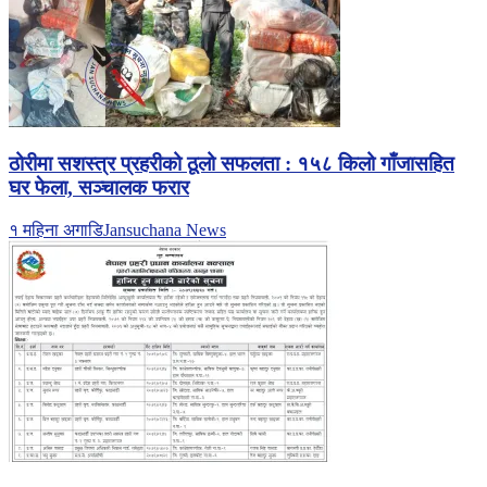
ठोरीमा सशस्त्र प्रहरीको ठूलो सफलता : १५८ किलो गाँजासहित
घर फेला, सञ्चालक फरार
१ महिना अगाडि
Jansuchana News