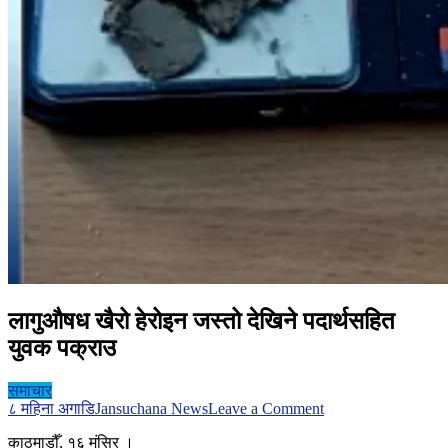
लागुऔषध खैरो हेरोइन जस्तो देखिने पदार्थसहित
युवक पक्राउ
समाचार
on
८ महिना अगाडि
Jansuchana News
Leave a Comment
लागुऔषध
काठमाडौँ, १६ मंसिर ।
खैरो