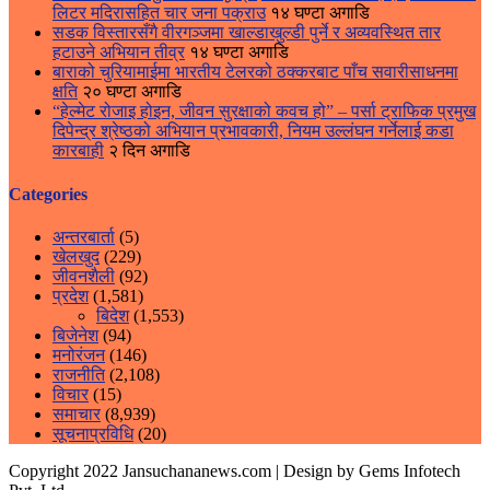
लिटर मदिरासहित चार जना पक्राउ
१४ घण्टा अगाडि
सडक विस्तारसँगै वीरगञ्जमा खाल्डाखुल्डी पुर्ने र अव्यवस्थित तार
हटाउने अभियान तीव्र
१४ घण्टा अगाडि
बाराको चुरियामाईमा भारतीय टेलरको ठक्करबाट पाँच सवारीसाधनमा
क्षति
२० घण्टा अगाडि
“हेल्मेट रोजाइ होइन, जीवन सुरक्षाको कवच हो” – पर्सा ट्राफिक प्रमुख
दिपेन्द्र श्रेष्ठको अभियान प्रभावकारी, नियम उल्लंघन गर्नेलाई कडा
कारबाही
२ दिन अगाडि
Categories
अन्तरबार्ता
(5)
खेलखुद
(229)
जीवनशैली
(92)
प्रदेश
(1,581)
बिदेश
(1,553)
बिजेनेश
(94)
मनोरंजन
(146)
राजनीति
(2,108)
विचार
(15)
समाचार
(8,939)
सूचनाप्रविधि
(20)
Copyright 2022 Jansuchananews.com
| Design by Gems Infotech