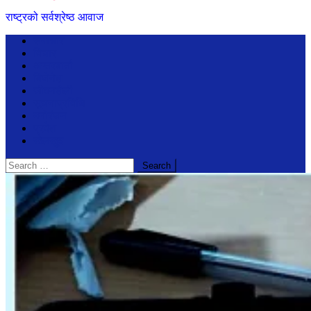
राष्ट्रको सर्वश्रेष्ठ आवाज
समाचार
विचार
अन्तरबार्ता
बिजेनेश
जीवनशैली
सूचनाप्रविधि
मनोरंजन
प्रदेश
खेलखुद
Search
for: