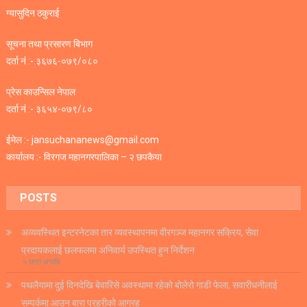
ग्यासुदिन ठकुराई
सूचना तथा प्रसारण बिभाग
दर्ता नं :- ३६७६-०७९/०८०
प्रेस काउन्सिल नेपाल
दर्ता नं :- ३६५४-०७९/८०
ईमेल :- jansuchananews@gmail.com
कार्यालय :- विरगज महानगरपालिका – २ छपकैया
POSTS
अव्यवस्थित इन्टरनेटका तार व्यवस्थापनमा वीरगञ्ज महानगर सक्रिय, सेवा
प्रदायकलाई छलफलमा अनिवार्य उपस्थित हुन निर्देशन
५ घण्टा अगाडि
पथलैयामा दुई दिनदेखि बेवारिसे अवस्थामा रहेको बोलेरो गाडी फेला, सवारीधनीलाई
सम्पर्कमा आउन बारा प्रहरीको आग्रह