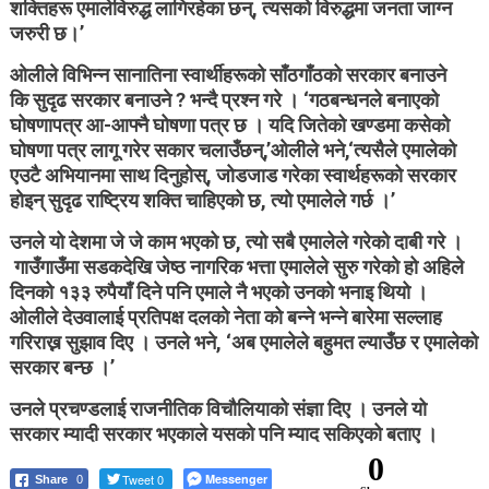
शक्तिहरू एमालेविरुद्ध लागिरहेका छन्, त्यसको विरुद्धमा जनता जाग्न
जरुरी छ।’
ओलीले विभिन्न सानातिना स्वार्थीहरूको साँठगाँठको सरकार बनाउने
कि सुदृढ सरकार बनाउने ? भन्दै प्रश्न गरे । ‘गठबन्धनले बनाएको
घोषणापत्र आ-आफ्नै घोषणा पत्र छ । यदि जितेको खण्डमा कसेको
घोषणा पत्र लागू गरेर सकार चलाउँछन्,’ओलीले भने,‘त्यसैले एमालेको
एउटै अभियानमा साथ दिनुहोस्, जोडजाड गरेका स्वार्थहरूको सरकार
होइन् सुदृढ राष्ट्रिय शक्ति चाहिएको छ, त्यो एमालेले गर्छ ।’
उनले यो देशमा जे जे काम भएको छ, त्यो सबै एमालेले गरेको दाबी गरे ।
गाउँगाउँमा सडकदेखि जेष्ठ नागरिक भत्ता एमालेले सुरु गरेको हो अहिले
दिनको १३३ रुपैयाँ दिने पनि एमाले नै भएको उनको भनाइ थियो ।
ओलीले देउवालाई प्रतिपक्ष दलको नेता को बन्ने भन्ने बारेमा सल्लाह
गरिराख्न सुझाव दिए । उनले भने, ‘अब एमालेले बहुमत ल्याउँछ र एमालेको
सरकार बन्छ ।’
उनले प्रचण्डलाई राजनीतिक विचौलियाको संज्ञा दिए । उनले यो
सरकार म्यादी सरकार भएकाले यसको पनि म्याद सकिएको बताए ।
0
Tweet 0
Messenger
Share
0