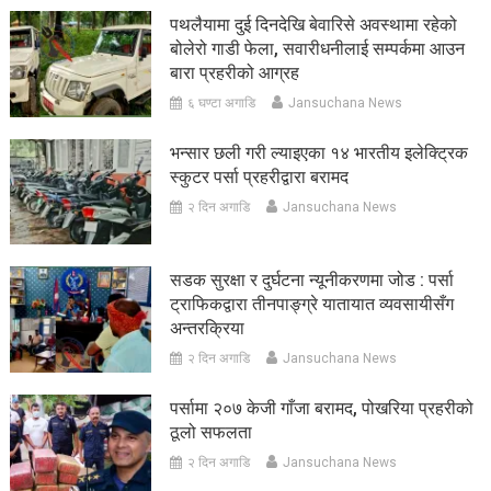
पथलैयामा दुई दिनदेखि बेवारिसे अवस्थामा रहेको
बोलेरो गाडी फेला, सवारीधनीलाई सम्पर्कमा आउन
बारा प्रहरीको आग्रह
६ घण्टा अगाडि
Jansuchana News
भन्सार छली गरी ल्याइएका १४ भारतीय इलेक्ट्रिक
स्कुटर पर्सा प्रहरीद्वारा बरामद
२ दिन अगाडि
Jansuchana News
सडक सुरक्षा र दुर्घटना न्यूनीकरणमा जोड : पर्सा
ट्राफिकद्वारा तीनपाङ्ग्रे यातायात व्यवसायीसँग
अन्तरक्रिया
२ दिन अगाडि
Jansuchana News
पर्सामा २०७ केजी गाँजा बरामद, पोखरिया प्रहरीको
ठूलो सफलता
२ दिन अगाडि
Jansuchana News