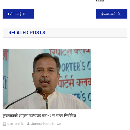
Shares
Post
तीन महिनामा ८६ अर्बभन्दा बढी अन्तर्राष्ट्रिय आर्थिक सहायता प्रतिबद्धता प्राप्त
इंग्ल्यान्डले जित्यो टी२० विश्वकपको उपाधि।
navigation
RELATED POSTS
कुशवाहाको अग्रता उल्टाउदै बारा-२ मा यादव निर्वाचित
४ वर्ष अगाडि
Jansuchana News