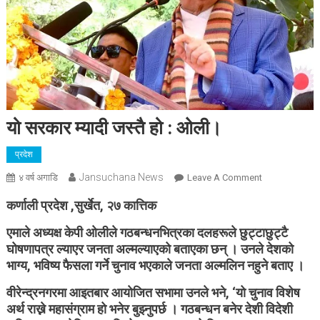
यो सरकार म्यादी जस्तै हो : ओली।
प्रदेश
Jansuchana News
On
४ वर्ष अगाडि
Leave A Comment
यो
कर्णाली प्रदेश ,सुर्खेत, २७ कात्तिक
सरकार
म्यादी
एमाले अध्यक्ष केपी ओलीले गठबन्धनभित्रका दलहरूले छुट्टाछुट्टै
जस्तै
घोषणापत्र ल्याएर जनता अल्मल्याएको बताएका छन् । उनले देशको
हो
भाग्य, भविष्य फैसला गर्ने चुनाव भएकाले जनता अल्मलिन नहुने बताए ।
:
वीरेन्द्रनगरमा आइतबार आयाेजित सभामा उनले भने, ‘यो चुनाव विशेष
ओली।
अर्थ राख्ने महासंग्राम हो भनेर बुझ्नुपर्छ । गठबन्धन बनेर देशी विदेशी