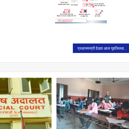
प्रधानमन्त्री देउवा आज गृहजिल्ला डडेल्धुरा जाँदै।