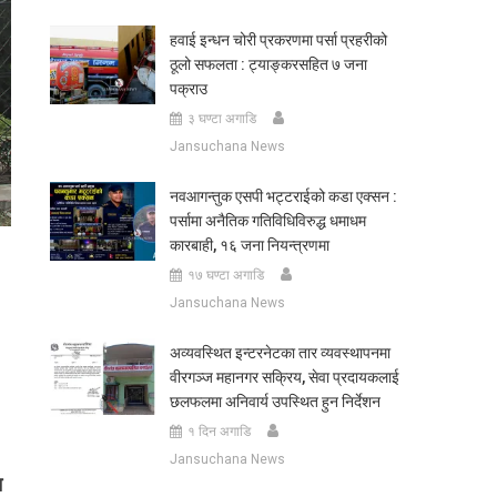
हवाई इन्धन चोरी प्रकरणमा पर्सा प्रहरीको
ठूलो सफलता : ट्याङ्करसहित ७ जना
पक्राउ
३ घण्टा अगाडि
Jansuchana News
नवआगन्तुक एसपी भट्टराईको कडा एक्सन :
पर्सामा अनैतिक गतिविधिविरुद्ध धमाधम
कारबाही, १६ जना नियन्त्रणमा
१७ घण्टा अगाडि
Jansuchana News
अव्यवस्थित इन्टरनेटका तार व्यवस्थापनमा
वीरगञ्ज महानगर सक्रिय, सेवा प्रदायकलाई
छलफलमा अनिवार्य उपस्थित हुन निर्देशन
१ दिन अगाडि
Jansuchana News
न