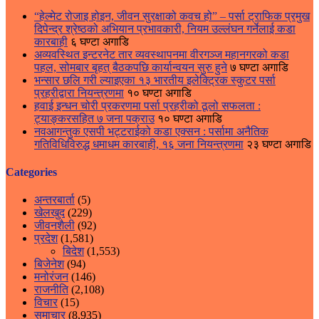
“हेल्मेट रोजाइ होइन, जीवन सुरक्षाको कवच हो” – पर्सा ट्राफिक प्रमुख
दिपेन्द्र श्रेष्ठको अभियान प्रभावकारी, नियम उल्लंघन गर्नेलाई कडा
कारबाही
६ घण्टा अगाडि
अव्यवस्थित इन्टरनेट तार व्यवस्थापनमा वीरगञ्ज महानगरको कडा
पहल, सोमबार बृहत् बैठकपछि कार्यान्वयन सुरु हुने
७ घण्टा अगाडि
भन्सार छलि गरी ल्याइएका १३ भारतीय इलेक्ट्रिक स्कुटर पर्सा
प्रहरीद्वारा नियन्त्रणमा
१० घण्टा अगाडि
हवाई इन्धन चोरी प्रकरणमा पर्सा प्रहरीको ठूलो सफलता :
ट्याङ्करसहित ७ जना पक्राउ
१० घण्टा अगाडि
नवआगन्तुक एसपी भट्टराईको कडा एक्सन : पर्सामा अनैतिक
गतिविधिविरुद्ध धमाधम कारबाही, १६ जना नियन्त्रणमा
२३ घण्टा अगाडि
Categories
अन्तरबार्ता
(5)
खेलखुद
(229)
जीवनशैली
(92)
प्रदेश
(1,581)
बिदेश
(1,553)
बिजेनेश
(94)
मनोरंजन
(146)
राजनीति
(2,108)
विचार
(15)
समाचार
(8,935)