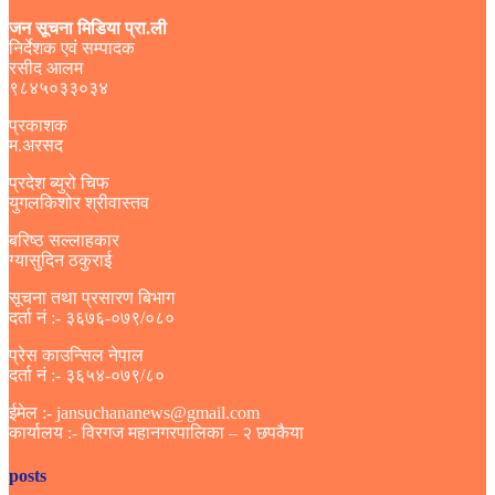
जन सूचना मिडिया प्रा.ली
निर्देशक एवं सम्पादक
रसीद आलम
९८४५०३३०३४
प्रकाशक
म.अरसद
प्रदेश ब्युरो चिफ
युगलकिशोर श्रीवास्तव
बरिष्ठ सल्लाहकार
ग्यासुदिन ठकुराई
सूचना तथा प्रसारण बिभाग
दर्ता नं :- ३६७६-०७९/०८०
प्रेस काउन्सिल नेपाल
दर्ता नं :- ३६५४-०७९/८०
ईमेल :- jansuchananews@gmail.com
कार्यालय :- विरगज महानगरपालिका – २ छपकैया
posts