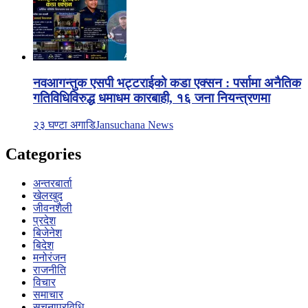
नवआगन्तुक एसपी भट्टराईको कडा एक्सन : पर्सामा अनैतिक
गतिविधिविरुद्ध धमाधम कारबाही, १६ जना नियन्त्रणमा
२३ घण्टा अगाडि
Jansuchana News
Categories
अन्तरबार्ता
खेलखुद
जीवनशैली
प्रदेश
बिजेनेश
बिदेश
मनोरंजन
राजनीति
विचार
समाचार
सूचनाप्रविधि