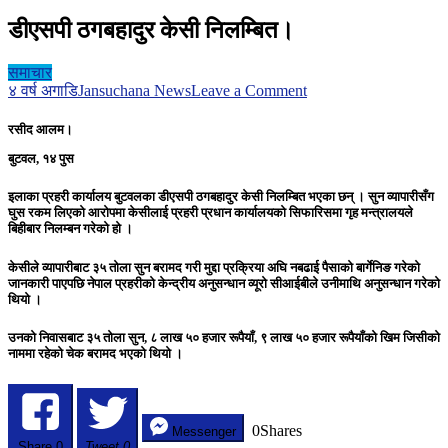
डीएसपी ठगबहादुर केसी निलम्बित।
समाचार
on
४ वर्ष अगाडि
Jansuchana News
Leave a Comment
डीएसपी
ठगबहादुर
रसीद आलम।
केसी
बुटवल, १४ पुस
निलम्बित।
इलाका प्रहरी कार्यालय बुटवलका डीएसपी ठगबहादुर केसी निलम्बित भएका छन् । सुन व्यापारीसँग
घुस रकम लिएको आरोपमा केसीलाई प्रहरी प्रधान कार्यालयको सिफारिसमा गृह मन्त्रालयले
बिहीबार निलम्बन गरेको हो ।
केसीले व्यापारीबाट ३५ तोला सुन बरामद गरी मुद्दा प्रक्रिया अघि नबढाई पैसाको बार्गेनिङ गरेको
जानकारी पाएपछि नेपाल प्रहरीको केन्द्रीय अनुसन्धान व्यूरो सीआईबीले उनीमाथि अनुसन्धान गरेको
थियो ।
उनको निवासबाट ३५ तोला सुन, ८ लाख ५० हजार रूपैयाँ, ९ लाख ५० हजार रूपैयाँको खिम जिसीको
नाममा रहेको चेक बरामद भएको थियो ।
0
Shares
Messenger
Share
0
Tweet 0