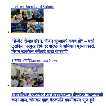
४ वर्ष अगाडि
४ वर्ष अगाडि
admin
“हेल्मेट रोजाइ होइन, जीवन सुरक्षाको कवच हो” – पर्सा
ट्राफिक प्रमुख दिपेन्द्र श्रेष्ठको अभियान प्रभावकारी,
नियम उल्लंघन गर्नेलाई कडा कारबाही
६ घण्टा अगाडि
Jansuchana News
अव्यवस्थित इन्टरनेट तार व्यवस्थापनमा वीरगञ्ज महानगरको
कडा पहल, सोमबार बृहत् बैठकपछि कार्यान्वयन सुरु हुने