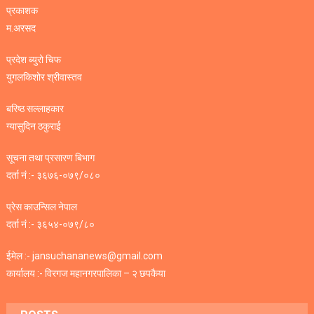
प्रकाशक
म.अरसद
प्रदेश ब्युरो चिफ
युगलकिशोर श्रीवास्तव
बरिष्ठ सल्लाहकार
ग्यासुदिन ठकुराई
सूचना तथा प्रसारण बिभाग
दर्ता नं :- ३६७६-०७९/०८०
प्रेस काउन्सिल नेपाल
दर्ता नं :- ३६५४-०७९/८०
ईमेल :- jansuchananews@gmail.com
कार्यालय :- विरगज महानगरपालिका – २ छपकैया