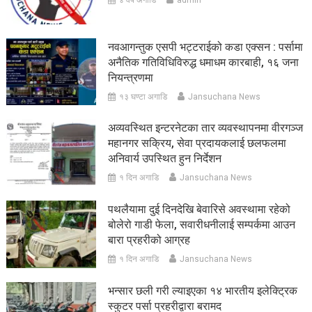
नवआगन्तुक एसपी भट्टराईको कडा एक्सन : पर्सामा
अनैतिक गतिविधिविरुद्ध धमाधम कारबाही, १६ जना
नियन्त्रणमा
१३ घण्टा अगाडि
Jansuchana News
अव्यवस्थित इन्टरनेटका तार व्यवस्थापनमा वीरगञ्ज
महानगर सक्रिय, सेवा प्रदायकलाई छलफलमा
अनिवार्य उपस्थित हुन निर्देशन
१ दिन अगाडि
Jansuchana News
पथलैयामा दुई दिनदेखि बेवारिसे अवस्थामा रहेको
बोलेरो गाडी फेला, सवारीधनीलाई सम्पर्कमा आउन
बारा प्रहरीको आग्रह
१ दिन अगाडि
Jansuchana News
भन्सार छली गरी ल्याइएका १४ भारतीय इलेक्ट्रिक
स्कुटर पर्सा प्रहरीद्वारा बरामद