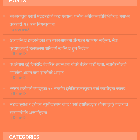
POSTS
नवआगन्तुक एसपी भट्टराईको कडा एक्सन : पर्सामा अनैतिक गतिविधिविरुद्ध धमाधम
कारबाही, १६ जना नियन्त्रणमा
१३ घण्टा अगाडि
अव्यवस्थित इन्टरनेटका तार व्यवस्थापनमा वीरगञ्ज महानगर सक्रिय, सेवा
प्रदायकलाई छलफलमा अनिवार्य उपस्थित हुन निर्देशन
१ दिन अगाडि
पथलैयामा दुई दिनदेखि बेवारिसे अवस्थामा रहेको बोलेरो गाडी फेला, सवारीधनीलाई
सम्पर्कमा आउन बारा प्रहरीको आग्रह
१ दिन अगाडि
भन्सार छली गरी ल्याइएका १४ भारतीय इलेक्ट्रिक स्कुटर पर्सा प्रहरीद्वारा बरामद
३ दिन अगाडि
सडक सुरक्षा र दुर्घटना न्यूनीकरणमा जोड : पर्सा ट्राफिकद्वारा तीनपाङ्ग्रे यातायात
व्यवसायीसँग अन्तरक्रिया
३ दिन अगाडि
CATEGORIES