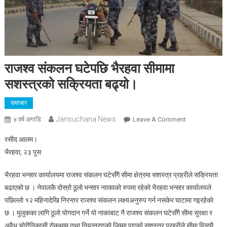
राजश्व संकलन घटेपछि भैरहवा सीमामा
सशस्त्रको सक्रियता बढ्यो।
समाचार
Jansuchana News
On
४ वर्ष अगाडि
Leave A Comment
राजश्व
रसीद आलम।
संकलन
भैरहवा, २३ पुस
घटेपछि
भैरहवा
भैरहवा भन्सार कार्यालयमा राजश्व संकलन घटेसँगै सीमा क्षेत्रमा सशस्त्र प्रहरीले सक्रियता
सीमामा
बढाएको छ । नेपालकै दोस्रो ठूलो भन्सार नााकाको रुपमा रहेको भैरहवा भन्सार कार्यालयले
सशस्त्रको
पछिल्लो १२ महिनादेखि निरन्तर राजश्व संकलन लक्ष्यअनुरुप गर्न नसकेर घाटामा गइरहेकाे
सक्रियता
बढ्यो।
छ । मुलुकका लागि ठूलो योगदान गर्ने यो नाकाबाट नै राजश्व संकलन घटेसँगै सीमा सुरक्षा र
अवैध चोरीनिकासी रोकथाम तथा नियन्त्रणको जिम्मा पाएको सशस्त्र प्रहरीले सीमा विन्दुमै