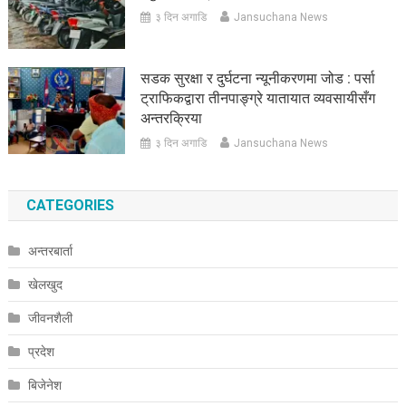
३ दिन अगाडि
Jansuchana News
सडक सुरक्षा र दुर्घटना न्यूनीकरणमा जोड : पर्सा
ट्राफिकद्वारा तीनपाङ्ग्रे यातायात व्यवसायीसँग
अन्तरक्रिया
३ दिन अगाडि
Jansuchana News
CATEGORIES
अन्तरबार्ता
खेलखुद
जीवनशैली
प्रदेश
बिजेनेश