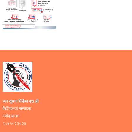
जन सूचना मिडिया प्रा.ली
निर्देशक एवं सम्पादक
रसीद आलम
९८४५०३३०३४