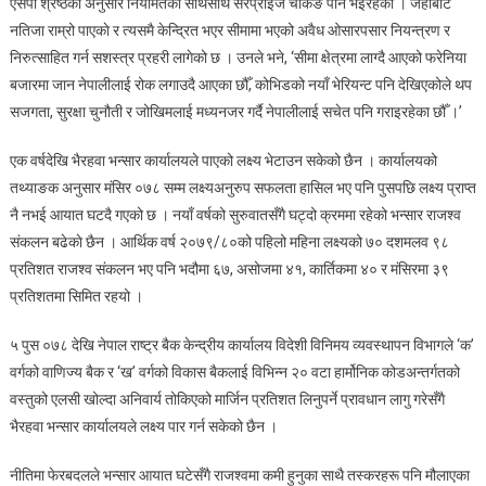
एसपी श्रेष्ठका अनुसार नियमितका साथसाथै सरप्राइज चेकिङ पनि भइरहेकाे । जहाँबाट
नतिजा राम्रो पाएकाे र त्यसमै केन्द्रित भएर सीमामा भएको अवैध ओसारपसार नियन्त्रण र
निरुत्साहित गर्न सशस्त्र प्रहरी लागेको छ । उनले भने, ‘सीमा क्षेत्रमा लाग्दै आएको फरेनिया
बजारमा जान नेपालीलाई रोक लगाउदै आएका छौँ, कोभिडको नयाँ भेरियन्ट पनि देखिएकोले थप
सजगता, सुरक्षा चुनौती र जोखिमलाई मध्यनजर गर्दै नेपालीलाई सचेत पनि गराइरहेका छौँ ।’
एक वर्षदेखि भैरहवा भन्सार कार्यालयले पाएको लक्ष्य भेटाउन सकेको छैन । कार्यालयको
तथ्याङक अनुसार मंसिर ०७८ सम्म लक्ष्यअनुरुप सफलता हासिल भए पनि पुसपछि लक्ष्य प्राप्त
नै नभई आयात घटदै गएको छ । नयाँ वर्षको सुरुवातसँगै घट्दो क्रममा रहेको भन्सार राजश्व
संकलन बढेकाे छैन । आर्थिक वर्ष २०७९/८०को पहिलो महिना लक्ष्यको ७० दशमलव ९८
प्रतिशत राजश्व संकलन भए पनि भदौमा ६७, असोजमा ४१, कार्तिकमा ४० र मंसिरमा ३९
प्रतिशतमा सिमित रहयो ।
५ पुस ०७८ देखि नेपाल राष्ट्र बैक केन्द्रीय कार्यालय विदेशी विनिमय व्यवस्थापन विभागले ‘क’
वर्गको वाणिज्य बैक र ‘ख’ वर्गको विकास बैकलाई विभिन्न २० वटा हार्मोनिक कोडअन्तर्गतको
वस्तुको एलसी खोल्दा अनिवार्य तोकिएको मार्जिन प्रतिशत लिनुपर्ने प्रावधान लागु गरेसँगै
भैरहवा भन्सार कार्यालयले लक्ष्य पार गर्न सकेको छैन ।
नीतिमा फेरबदलले भन्सार आयात घटेसँगै राजश्वमा कमी हुनुका साथै तस्करहरू पनि मौलाएका