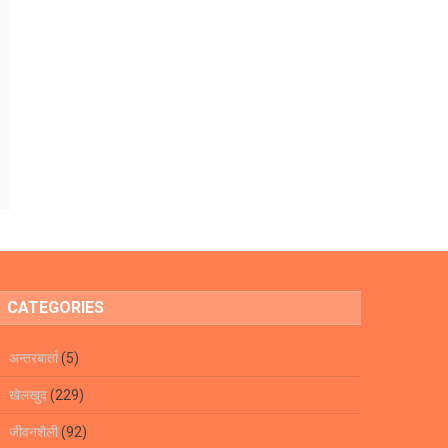
CATEGORIES
अन्तरबार्ता
(5)
खेलखुद
(229)
जीवनशैली
(92)