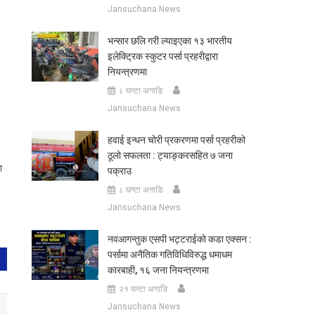
Jansuchana News
भन्सार छलि गरी ल्याइएका १३ भारतीय
इलेक्ट्रिक स्कुटर पर्सा प्रहरीद्वारा
नियन्त्रणमा
८ घण्टा अगाडि
Jansuchana News
हवाई इन्धन चोरी प्रकरणमा पर्सा प्रहरीको
ठूलो सफलता : ट्याङ्करसहित ७ जना
ा
पक्राउ
८ घण्टा अगाडि
Jansuchana News
नवआगन्तुक एसपी भट्टराईको कडा एक्सन :
पर्सामा अनैतिक गतिविधिविरुद्ध धमाधम
कारबाही, १६ जना नियन्त्रणमा
२१ घण्टा अगाडि
Jansuchana News