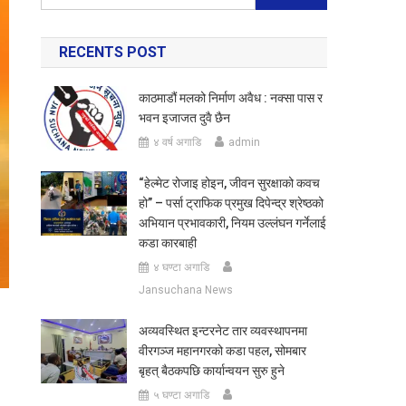
for:
RECENTS POST
काठमाडौं मलको निर्माण अवैध : नक्सा पास र
भवन इजाजत दुवै छैन
४ वर्ष अगाडि
admin
“हेल्मेट रोजाइ होइन, जीवन सुरक्षाको कवच
हो” – पर्सा ट्राफिक प्रमुख दिपेन्द्र श्रेष्ठको
अभियान प्रभावकारी, नियम उल्लंघन गर्नेलाई
कडा कारबाही
४ घण्टा अगाडि
Jansuchana News
अव्यवस्थित इन्टरनेट तार व्यवस्थापनमा
वीरगञ्ज महानगरको कडा पहल, सोमबार
बृहत् बैठकपछि कार्यान्वयन सुरु हुने
५ घण्टा अगाडि