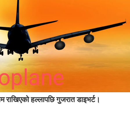
बम राखिएको हल्लापछि गुजरात डाइभर्ट।
On
मस्कोबाट