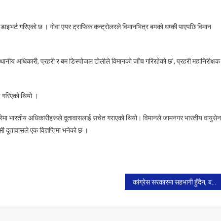
गोवाका
लागि
डाइभर्ट गरिएको छ । गोवा एयर ट्राफिक कन्ट्रोलरले विमानभित्र बमको धम्की पाएपछि विमान
उडेको
विमानमा
बम
नीय अधिकारी, प्रहरी र बम डिस्पोजल टोलीले विमानको जाँच गरिरहेको छ’, प्रहरी महानिरीक्षक
राखिएको
हल्लापछि
गुजरात
 गरिएको थियो ।
डाइभर्ट।
ारेमा भारतीय अधिकारीहरूले दूतावासलाई सचेत गराएको थियो। विमानले जामनगर भारतीय वायुसेन
दूतावासले एक विज्ञप्तिमा भनेको छ ।
कांग्रेस सरकारमा सहभागी हुँदैन, बलियो प्रतिपक्षी बन्छ : देउवा