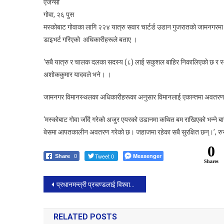
एजेन्सी
गोवा, २६ पुस
मस्कोबाट गोवाका लागि २२४ यात्रु सवार चार्टर्ड उडान गुजरातको जामनगरमा 
डाइभर्ट गरिएको अधिकारीहरूले बताए ।
‘सबै यात्रु र चालक दलका सदस्य (८) लाई सकुशल बाहिर निकालिएको छ र स्था
अशोककुमार यादवले भने। ।
जामनगर विमानस्थलका अधिकारीहरूका अनुसार विमानलाई एकान्तमा अवतरण
‘मस्कोबाट गोवा जाँदै गरेको अजुर एयरको उडानमा कथित बम राखिएको भन्ने ब
बेसमा आपतकालीन अवतरण गरेको छ। जहाजमा रहेका सबै सुरक्षित छन्।’, रुसी 
0
Tweet 0
Messenger
Share
0
Shares
Post
प्रधानमन्त्री प्रचण्डलाई विश्वासको मत दिने लोसपाको निर्णय।
navigation
RELATED POSTS