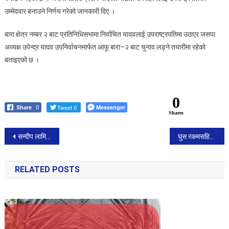
उम्मेदवार बनाउने निर्णय गरेको जानकारी दिए ।
बारा क्षेत्र नम्बर २ बाट प्रतिनिधिसभामा निर्वाचित यादवलाई उपराष्ट्रपतिमा उठाएर जसपा
अध्यक्ष उपेन्द्र यादव उपनिर्वाचनमार्फत आफू बारा–२ बाट चुनाव लड्ने तयारीमा रहेको
बताइएको छ ।
0
Tweet 0
Messenger
Share
0
Shares
Post
सन्दीप लामिछाने र आशिफ शेखको मद्दतमा पीएनजीमाथि नेपालको शानदार जित
घुस रकमसहित शिक्षा अधिकृत पक्राउ
navigation
RELATED POSTS