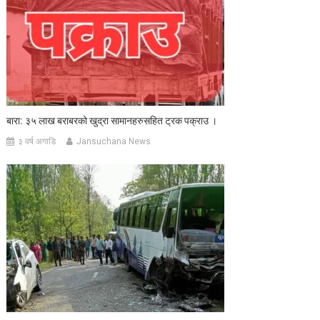
बारा: ३५ लाख बराबरको खुद्रा सामानहरुसहित ट्रक पक्राउ ।
३ वर्ष अगाडि
Jansuchana News