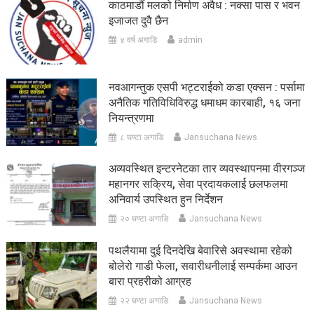
काठमाडौं मलको निर्माण अवैध : नक्सा पास र भवन
इजाजत दुवै छैन
४ वर्ष अगाडि
admin
नवआगन्तुक एसपी भट्टराईको कडा एक्सन : पर्सामा
अनैतिक गतिविधिविरुद्ध धमाधम कारबाही, १६ जना
नियन्त्रणमा
८ घण्टा अगाडि
Jansuchana News
अव्यवस्थित इन्टरनेटका तार व्यवस्थापनमा वीरगञ्ज
महानगर सक्रिय, सेवा प्रदायकलाई छलफलमा
अनिवार्य उपस्थित हुन निर्देशन
२० घण्टा अगाडि
Jansuchana News
पथलैयामा दुई दिनदेखि बेवारिसे अवस्थामा रहेको
बोलेरो गाडी फेला, सवारीधनीलाई सम्पर्कमा आउन
बारा प्रहरीको आग्रह
२२ घण्टा अगाडि
Jansuchana News