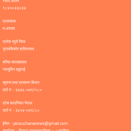
रसीद आलम
९८४५०३३०३४
प्रकाशक
म.अरसद
प्रदेश ब्युरो चिफ
युगलकिशोर श्रीवास्तव
बरिष्ठ सल्लाहकार
ग्यासुदिन ठकुराई
सूचना तथा प्रसारण बिभाग
दर्ता नं :- ३६७६-०७९/०८०
प्रेस काउन्सिल नेपाल
दर्ता नं :- ३६५४-०७९/८०
ईमेल :- jansuchananews@gmail.com
कार्यालय :- विरगज महानगरपालिका – २ छपकैया