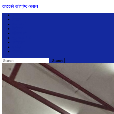
राष्ट्रको सर्वश्रेष्ठ आवाज
समाचार
विचार
अन्तरबार्ता
बिजेनेश
जीवनशैली
सूचनाप्रविधि
मनोरंजन
प्रदेश
खेलखुद
Search
for: