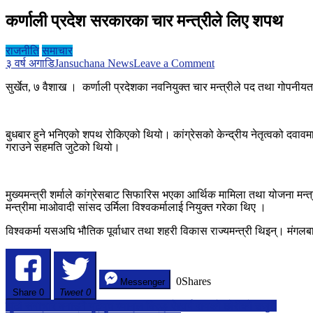
कर्णाली प्रदेश सरकारका चार मन्त्रीले लिए शपथ
राजनीति
समाचार
on
३ वर्ष अगाडि
Jansuchana News
Leave a Comment
कर्णाली
सुर्खेत, ७ वैशाख । कर्णाली प्रदेशका नवनियुक्त चार मन्त्रीले पद तथा गोप
प्रदेश
सरकारका
चार
मन्त्रीले
बुधबार हुने भनिएको शपथ रोकिएको थियो। कांग्रेसको केन्द्रीय नेतृत्वको दवाव
लिए
गराउने सहमति जुटेको थियो।
शपथ
मुख्यमन्त्री शर्माले कांग्रेसबाट सिफारिस भएका आर्थिक मामिला तथा योजना मन्
मन्त्रीमा माओवादी सांसद उर्मिला विश्वकर्मालाई नियुक्त गरेका थिए ।
विश्वकर्मा यसअघि भौतिक पूर्वाधार तथा शहरी विकास राज्यमन्त्री थिइन्। मंगलब
0
Shares
Messenger
Share
0
Tweet 0
Post
झुटो समाचार बनाउने युट्युव च्यानल बिरुद्ध ऐश्वर्य रायको छोरीको उजुरी