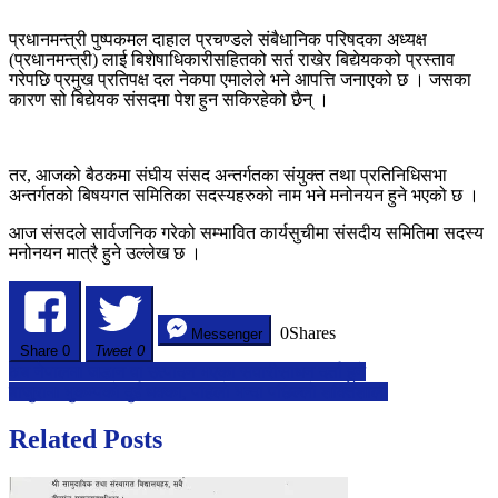
प्रधानमन्त्री पुष्पकमल दाहाल प्रचण्डले संबैधानिक परिषदका अध्यक्ष
(प्रधानमन्त्री) लाई बिशेषाधिकारीसहितको सर्त राखेर बिद्येयकको प्रस्ताव
गरेपछि प्रमुख प्रतिपक्ष दल नेकपा एमालेले भने आपत्ति जनाएको छ । जसका
कारण सो बिद्येयक संसदमा पेश हुन सकिरहेको छैन् ।
तर, आजको बैठकमा संघीय संसद अन्तर्गतका संयुक्त तथा प्रतिनिधिसभा
अन्तर्गतको बिषयगत समितिका सदस्यहरुको नाम भने मनोनयन हुने भएको छ ।
आज संसदले सार्वजनिक गरेको सम्भावित कार्यसुचीमा संसदीय समितिमा सदस्य
मनोनयन मात्रै हुने उल्लेख छ ।
0
Shares
Messenger
Share
0
Tweet 0
Post
अब नेपालमा जडान वा उत्पादन भएका सवारीसाधन दर्ता हुने
बाजुरामा भुकम्पको दुई धक्का, पहिलो भन्दा पछिल्लो शक्तिशाली
navigation
Related Posts