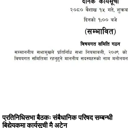
प्रतिनिधिसभा बैठकः संबैधानिक परिषद सम्बन्धी
बिद्येयकमा कार्यसुची मै अटेन