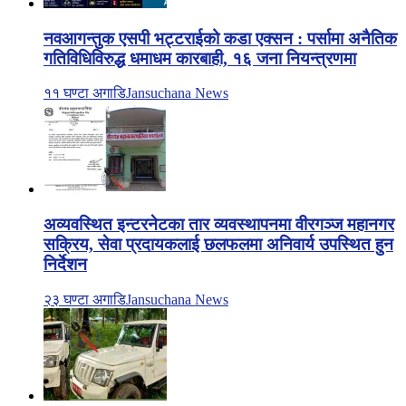
नवआगन्तुक एसपी भट्टराईको कडा एक्सन : पर्सामा अनैतिक
गतिविधिविरुद्ध धमाधम कारबाही, १६ जना नियन्त्रणमा
११ घण्टा अगाडि
Jansuchana News
अव्यवस्थित इन्टरनेटका तार व्यवस्थापनमा वीरगञ्ज महानगर
सक्रिय, सेवा प्रदायकलाई छलफलमा अनिवार्य उपस्थित हुन
निर्देशन
२३ घण्टा अगाडि
Jansuchana News