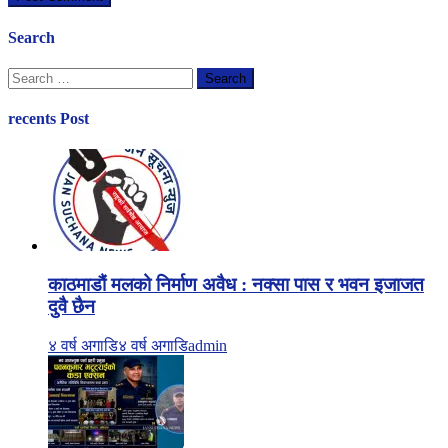
Search
Search
for:
recents Post
काठमाडौं मलको निर्माण अवैध : नक्सा पास र भवन इजाजत
दुवै छैन
४ वर्ष अगाडि
४ वर्ष अगाडि
admin