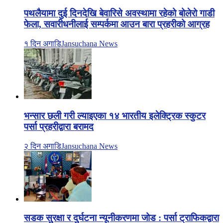
पथलैयामा दुई दिनदेखि बेवारिसे अवस्थामा रहेको बोलेरो गाडी
फेला, सवारीधनीलाई सम्पर्कमा आउन बारा प्रहरीको आग्रह
१ दिन अगाडि
Jansuchana News
भन्सार छली गरी ल्याइएका १४ भारतीय इलेक्ट्रिक स्कुटर
पर्सा प्रहरीद्वारा बरामद
२ दिन अगाडि
Jansuchana News
सडक सुरक्षा र दुर्घटना न्यूनीकरणमा जोड : पर्सा ट्राफिकद्वारा