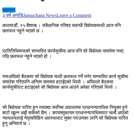
समाचार
on
३ वर्ष अगाडि
Jansuchana News
Leave a Comment
प्रतिनिधिसभा
काठमाडौं, १५ बैशाख । संबैधानिक परिषद सबन्धी बिद्येयकमाथी आज पनि
बैठकः
छलफल नहुने भएको छ ।
संबैधानिक
परिषद
सम्बन्धी
बिद्येयकमा
प्रतिनिधिसभाको सम्भावित कार्यसुचीमा आज पनि सो बिद्येयक समावेश नभए
कार्यसुची
पछि छलफल नहुने भएको हो ।
मै
अटेन
यसअघिको बैठकमा सो बिद्येयक माथी छलफल गर्ने भनेर सम्भावित कार्य सुचीमा
समावेश गरिएपनि अन्तिम समयमा हटाईएको थियो । अघिल्लो बैठकमा
कार्यसुचीवाट हटाइएको सो बिद्येयक आज आउने अपेक्षा गरिएको थियो ।
सो बिद्येयक पारित हुन नसक्दा सर्वोच्च अदालतमा प्रधानन्यायधिस नियुक्त हुने
बाटो खुल्न अझै सकेको छैन् । कायममुकायम प्रधानन्यायधिसवाट चल्दै आएको
न्यायलयलाई नेतृत्वविहिन अवस्थावाट मुक्त गराउनका लागि सो बिद्येयक पारित
हुनु अनिवार्य छ ।