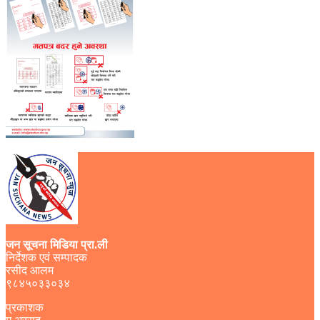
जन सूचना मिडिया प्रा.ली
निर्देशक एवं सम्पादक
रसीद आलम
९८४५०३३०३४
प्रकाशक