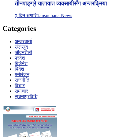
तीनपाङ्ग्रे यातायात व्यवसायीसँग अन्तरक्रिया
२ दिन अगाडि
Jansuchana News
Categories
अन्तरबार्ता
खेलखुद
जीवनशैली
प्रदेश
बिजेनेश
बिदेश
मनोरंजन
राजनीति
विचार
समाचार
सूचनाप्रविधि