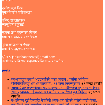
म.अरसद
प्रदेश ब्युरो चिफ
युगलकिशोर श्रीवास्तव
बरिष्ठ सल्लाहकार
ग्यासुदिन ठकुराई
सूचना तथा प्रसारण बिभाग
दर्ता नं :- ३६७६-०७९/०८०
प्रेस काउन्सिल नेपाल
दर्ता नं :- ३६५४-०७९/८०
ईमेल :- jansuchananews@gmail.com
कार्यालय :- विरगज महानगरपालिका – २ छपकैया
posts
नवआगन्तुक एसपी भट्टराईको कडा एक्सन : पर्सामा अनैतिक
गतिविधिविरुद्ध धमाधम कारबाही, १६ जना नियन्त्रणमा
११ घण्टा अगाडि
अव्यवस्थित इन्टरनेटका तार व्यवस्थापनमा वीरगञ्ज महानगर सक्रिय,
सेवा प्रदायकलाई छलफलमा अनिवार्य उपस्थित हुन निर्देशन
२३ घण्टा
अगाडि
पथलैयामा दुई दिनदेखि बेवारिसे अवस्थामा रहेको बोलेरो गाडी फेला,
सवारीधनीलाई सम्पर्कमा आउन बारा प्रहरीको आग्रह
१ दिन अगाडि