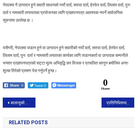
नेपालमा नै उत्पादन हुने सवारी साधनको नयाँ दर्ता, सरुवा दर्ता, हेरफेर दर्ता, लिलाम दर्ता, पुनः
दर्ता र नामसारी लगायतका प्रयोजनका लागि प्रज्ञापनपत्र आवश्यक नपर्ने सार्वजनिक
सूचनामा उल्लेख छ ।
यसैगरी, नेपालमा जडान हुने वा उत्पादन हुने सवारीको नयाँ दर्ता, सरुवा दर्ता, हेरफेर दर्ता,
लिलाम दर्ता, पुनः दर्ता र नामसारी लयातका कार्यका लागि जडानकर्ता वा उत्पादक कम्पनीले
भन्सार प्रज्ञापनपत्रको सट्टा मूल्य अभिवृद्धि कर विजक र प्रचलित कानुन बमोजिम अन्तः
शुल्क तिरेको प्रमाण पेस गर्नुपर्ने हुन्छ।
0
Tweet 0
Messenger
Share
0
Shares
Post
बालाजुको कोतःधुकु पेट्रोल पम्पमा महानगरको सिल
प्रतिनिधिसभा बैठकः संबैधानिक परिषद सम्बन्धी बिद्येयकमा कार्यसुची मै अटेन
navigation
RELATED POSTS