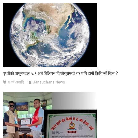
पृथ्वीको वायुमण्डल ५.१ अर्ब बिलियन किलोग्रामकाे तर पनि हामी किचिन्नौं किन ?
२ वर्ष अगाडि
Jansuchana News