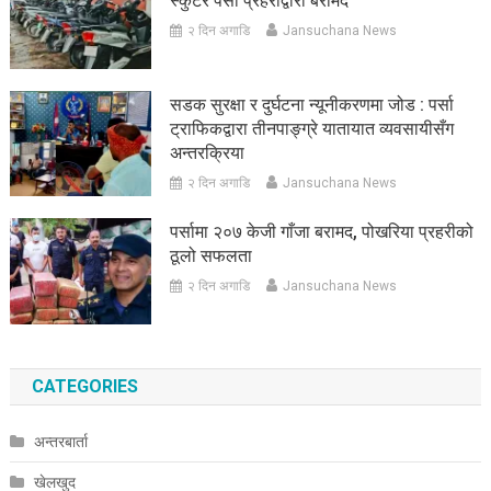
स्कुटर पर्सा प्रहरीद्वारा बरामद
२ दिन अगाडि
Jansuchana News
सडक सुरक्षा र दुर्घटना न्यूनीकरणमा जोड : पर्सा
ट्राफिकद्वारा तीनपाङ्ग्रे यातायात व्यवसायीसँग
अन्तरक्रिया
२ दिन अगाडि
Jansuchana News
पर्सामा २०७ केजी गाँजा बरामद, पोखरिया प्रहरीको
ठूलो सफलता
२ दिन अगाडि
Jansuchana News
CATEGORIES
अन्तरबार्ता
खेलखुद