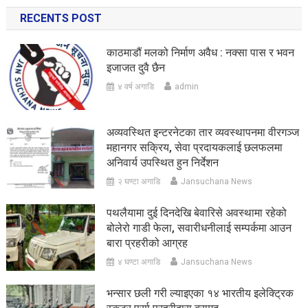
RECENTS POST
काठमाडौं मलको निर्माण अवैध : नक्सा पास र भवन
इजाजत दुवै छैन
४ वर्ष अगाडि
admin
अव्यवस्थित इन्टरनेटका तार व्यवस्थापनमा वीरगञ्ज
महानगर सक्रिय, सेवा प्रदायकलाई छलफलमा
अनिवार्य उपस्थित हुन निर्देशन
२ घण्टा अगाडि
Jansuchana News
पथलैयामा दुई दिनदेखि बेवारिसे अवस्थामा रहेको
बोलेरो गाडी फेला, सवारीधनीलाई सम्पर्कमा आउन
बारा प्रहरीको आग्रह
४ घण्टा अगाडि
Jansuchana News
भन्सार छली गरी ल्याइएका १४ भारतीय इलेक्ट्रिक