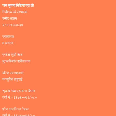
जन सूचना मिडिया प्रा.ली
निर्देशक एवं सम्पादक
रसीद आलम
९८४५०३३०३४
प्रकाशक
म.अरसद
प्रदेश ब्युरो चिफ
युगलकिशोर श्रीवास्तव
बरिष्ठ सल्लाहकार
ग्यासुदिन ठकुराई
सूचना तथा प्रसारण बिभाग
दर्ता नं :- ३६७६-०७९/०८०
प्रेस काउन्सिल नेपाल
दर्ता नं :- ३६५४-०७९/८०