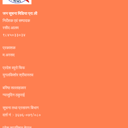
जन सूचना मिडिया प्रा.ली
निर्देशक एवं सम्पादक
रसीद आलम
९८४५०३३०३४
प्रकाशक
म.अरसद
प्रदेश ब्युरो चिफ
युगलकिशोर श्रीवास्तव
बरिष्ठ सल्लाहकार
ग्यासुदिन ठकुराई
सूचना तथा प्रसारण बिभाग
दर्ता नं :- ३६७६-०७९/०८०
प्रेस काउन्सिल नेपाल