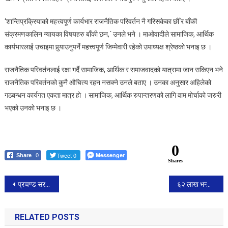
‘शान्तिप्रक्रियाको महत्त्वपूर्ण कार्यभार राजनैतिक परिवर्तन नै गरिसकेका छौँ र बाँकी
संक्रमणकालिन न्यायका विषयहरु बाँकी छन,´ उनले भने । माओवादीले सामाजिक, आर्थिक
कार्यभारलाई उचाइमा पुर्‍याउनुपर्ने महत्त्वपूर्ण जिम्मेवारी रहेको उपाध्यक्ष श्रेष्ठको भनाइ छ ।
राजनैतिक परिवर्तनलाई रक्षा गर्दै सामाजिक, आर्थिक र समाजवादको यात्रामा जान सकिएन भने
राजनैतिक परिवर्तनको कुनै औचित्य रहन नसक्ने उनले बताए । उनका अनुसार अहिलेको
गठबन्धन कार्यगत एकता मात्र हाे । सामाजिक, आर्थिक रुपान्तरणको लागि वाम मोर्चाको जरुरी
भएको उनकाे भनाइ छ ।
0
Tweet 0
Messenger
Share
0
Shares
Post
प्रचण्ड सरकारले हटायाे भ्रष्टचारीलाई कारबाही गर्ने बुदाँ, रास्वपाले समर्थन फिर्ता लिन सक्ने सम्भावना !:रबि लामिछाने
६२ लाख भन्दा बढीका मालसामानहरु लोड रहेको ट्रक बिरगंजमा पर्सा प्रहरीद्वारा पक्राउ ।
navigation
RELATED POSTS