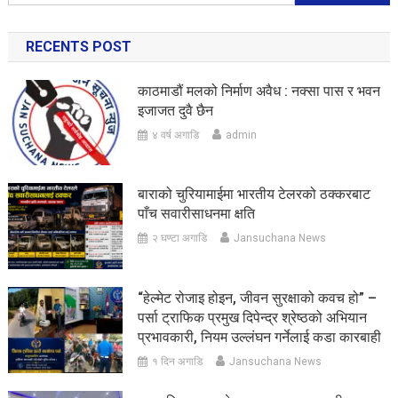
for:
RECENTS POST
काठमाडौं मलको निर्माण अवैध : नक्सा पास र भवन
इजाजत दुवै छैन
४ वर्ष अगाडि
admin
बाराको चुरियामाईमा भारतीय टेलरको ठक्करबाट
पाँच सवारीसाधनमा क्षति
२ घण्टा अगाडि
Jansuchana News
“हेल्मेट रोजाइ होइन, जीवन सुरक्षाको कवच हो” –
पर्सा ट्राफिक प्रमुख दिपेन्द्र श्रेष्ठको अभियान
प्रभावकारी, नियम उल्लंघन गर्नेलाई कडा कारबाही
१ दिन अगाडि
Jansuchana News