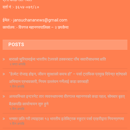
दर्ता नं :- ३६५४-०७९/८०
ईमेल :- jansuchananews@gmail.com
कार्यालय :- विरगज महानगरपालिका – २ छपकैया
POSTS
बाराको चुरियामाईमा भारतीय टेलरको ठक्करबाट पाँच सवारीसाधनमा क्षति
२ घण्टा अगाडि
“हेल्मेट रोजाइ होइन, जीवन सुरक्षाको कवच हो” – पर्सा ट्राफिक प्रमुख दिपेन्द्र श्रेष्ठको
अभियान प्रभावकारी, नियम उल्लंघन गर्नेलाई कडा कारबाही
१ दिन अगाडि
अव्यवस्थित इन्टरनेट तार व्यवस्थापनमा वीरगञ्ज महानगरको कडा पहल, सोमबार बृहत्
बैठकपछि कार्यान्वयन सुरु हुने
१ दिन अगाडि
भन्सार छलि गरी ल्याइएका १३ भारतीय इलेक्ट्रिक स्कुटर पर्सा प्रहरीद्वारा नियन्त्रणमा
१ दिन अगाडि