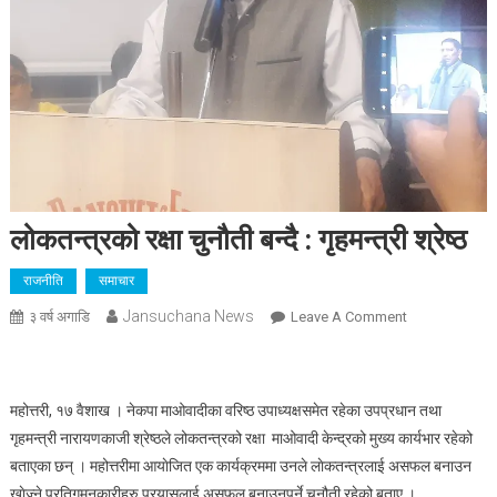
लोकतन्त्रको रक्षा चुनौती बन्दै : गृहमन्त्री श्रेष्ठ
राजनीति
समाचार
Jansuchana News
On
३ वर्ष अगाडि
Leave A Comment
लोकतन्त्रको
रक्षा
चुनौती
महोत्तरी, १७ वैशाख । नेकपा माओवादीका वरिष्ठ उपाध्यक्षसमेत रहेका उपप्रधान तथा
बन्दै
गृहमन्त्री नारायणकाजी श्रेष्ठले लोकतन्त्रको रक्षा माओवादी केन्द्रको मुख्य कार्यभार रहेको
:
बताएका छन् । महोत्तरीमा आयाेजित एक कार्यक्रममा उनले लाेकतन्त्रलाई असफल बनाउन
गृहमन्त्री
खाेज्ने प्रतिगमनकारीहरु प्रयासलाई असफल बनाउनुपर्ने चुनौती रहेको बताए ।
श्रेष्ठ