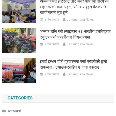
अव्यवस्थित इन्टरनेट तार व्यवस्थापनमा वीरगञ्ज
महानगरको कडा पहल, सोमबार बृहत् बैठकपछि
कार्यान्वयन सुरु हुने
१ दिन अगाडि
Jansuchana News
भन्सार छलि गरी ल्याइएका १३ भारतीय इलेक्ट्रिक
स्कुटर पर्सा प्रहरीद्वारा नियन्त्रणमा
१ दिन अगाडि
Jansuchana News
हवाई इन्धन चोरी प्रकरणमा पर्सा प्रहरीको ठूलो
सफलता : ट्याङ्करसहित ७ जना पक्राउ
१ दिन अगाडि
Jansuchana News
CATEGORIES
अन्तरबार्ता