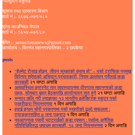
ग्यासुदिन ठकुराई
सूचना तथा प्रसारण बिभाग
दर्ता नं :- ३६७६-०७९/०८०
प्रेस काउन्सिल नेपाल
दर्ता नं :- ३६५४-०७९/८०
ईमेल :- jansuchananews@gmail.com
कार्यालय :- विरगज महानगरपालिका – २ छपकैया
posts
“हेल्मेट रोजाइ होइन, जीवन सुरक्षाको कवच हो” – पर्सा ट्राफिक प्रमुख
दिपेन्द्र श्रेष्ठको अभियान प्रभावकारी, नियम उल्लंघन गर्नेलाई कडा
कारबाही
२१ घण्टा अगाडि
अव्यवस्थित इन्टरनेट तार व्यवस्थापनमा वीरगञ्ज महानगरको कडा
पहल, सोमबार बृहत् बैठकपछि कार्यान्वयन सुरु हुने
२१ घण्टा अगाडि
भन्सार छलि गरी ल्याइएका १३ भारतीय इलेक्ट्रिक स्कुटर पर्सा
प्रहरीद्वारा नियन्त्रणमा
१ दिन अगाडि
हवाई इन्धन चोरी प्रकरणमा पर्सा प्रहरीको ठूलो सफलता :
ट्याङ्करसहित ७ जना पक्राउ
१ दिन अगाडि
नवआगन्तुक एसपी भट्टराईको कडा एक्सन : पर्सामा अनैतिक
गतिविधिविरुद्ध धमाधम कारबाही, १६ जना नियन्त्रणमा
२ दिन अगाडि