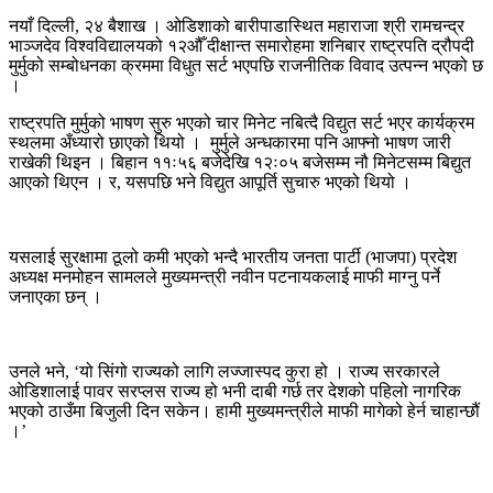
भारतीय
नयाँ दिल्ली, २४ बैशाख । ओडिशाको बारीपाडास्थित महाराजा श्री रामचन्द्र
राष्ट्रपतिको
भाञ्जदेव विश्वविद्यालयको १२औँ दीक्षान्त समारोहमा शनिबार राष्ट्रपति द्रौपदी
सम्बोधनमा
मुर्मुको सम्बोधनका क्रममा विधुत सर्ट भएपछि राजनीतिक विवाद उत्पन्न भएको छ
बत्ति
।
गएको
बिषय
राष्ट्रपति मुर्मुको भाषण सुरु भएको चार मिनेट नबित्दै विद्युत सर्ट भएर कार्यक्रम
बन्यो
स्थलमा अँध्यारो छाएको थियो । मुर्मुले अन्धकारमा पनि आफ्नो भाषण जारी
राजनीतिक
राखेकी थिइन । बिहान ११ः५६ बजेदेखि १२ः०५ बजेसम्म नौ मिनेटसम्म बिद्युत
मुद्धा
आएको थिएन । र, यसपछि भने विद्युत आपूर्ति सुचारु भएको थियो ।
यसलाई सुरक्षामा ठूलो कमी भएको भन्दै भारतीय जनता पार्टी (भाजपा) प्रदेश
अध्यक्ष मनमोहन सामलले मुख्यमन्त्री नवीन पटनायकलाई माफी माग्नु पर्ने
जनाएका छन् ।
उनले भने, ‘यो सिंगो राज्यको लागि लज्जास्पद कुरा हो । राज्य सरकारले
ओडिशालाई पावर सरप्लस राज्य हो भनी दाबी गर्छ तर देशको पहिलो नागरिक
भएको ठाउँमा बिजुली दिन सकेन। हामी मुख्यमन्त्रीले माफी मागेको हेर्न चाहान्छौं
।’