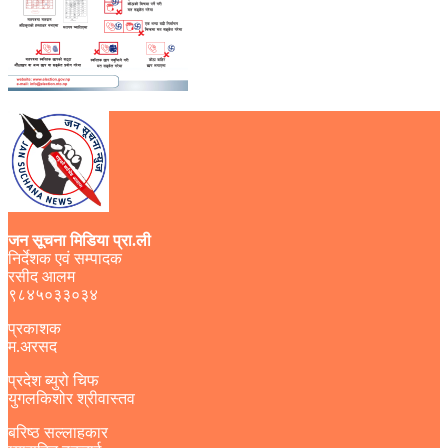
जन सूचना मिडिया प्रा.ली
निर्देशक एवं सम्पादक
रसीद आलम
९८४५०३३०३४
प्रकाशक
म.अरसद
प्रदेश ब्युरो चिफ
युगलकिशोर श्रीवास्तव
बरिष्ठ सल्लाहकार