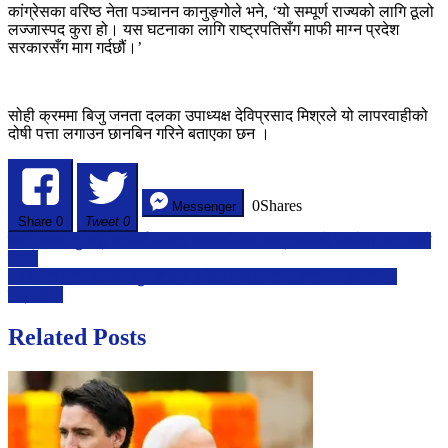
कांग्रेसका वरिष्ठ नेता पञ्चानन कानुङ्गोले भने, ‘यो सम्पूर्ण राज्यको लागि ठूलो
लज्जास्पद कुरा हो। यस घटनाका लागि राष्ट्रपतिसँग माफी माग्न प्रदेश
सरकारसँग माग गर्दछौं।’
सोही क्रममा बिजु जनता दलका उपाध्यक्ष देविप्रसाद मिश्रले यो लापरवाहीको
दोषी पत्ता लगाउन छानबिन गरिने बताएका छन ।
0
Shares
Messenger
Share
0
Tweet 0
Post
कांग्रेसका सुरेन्द्र आचार्य महिला बालबालिका मन्त्रालयकाे जिम्मेवारीमा, आजै
सपथ
navigation
२९ लाख भन्दा बढीका सुन र हिरा सहित एक भारतीय नागरिक बिरगंजमा
पक्राउ ।
Related Posts