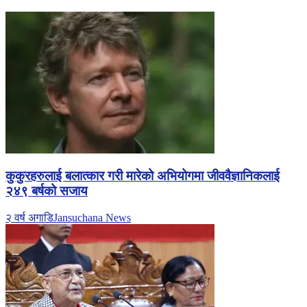
कुकुरहरुलाई बलात्कार गरी मारेको अभियोगमा जीववैज्ञानिकलाई
२४९ बर्षको सजाय
२ वर्ष अगाडि
Jansuchana News