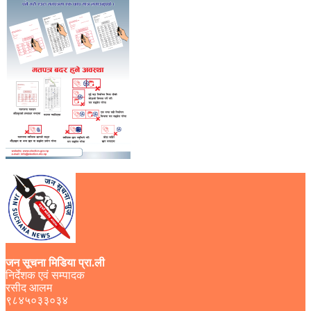
जन सूचना मिडिया प्रा.ली
निर्देशक एवं सम्पादक
रसीद आलम
९८४५०३३०३४