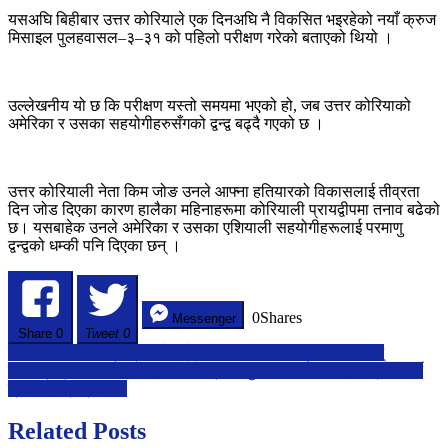
यसअघि बिहीबार उत्तर कोरियाले एक दिनअघि नै विकसित भइरहेको नयाँ क्रुज
मिसाइल पुलहवासल–३–३१ को पहिलो परीक्षण गरेको बताएको थियो ।
उल्लेखनीय यो छ कि परीक्षण यस्तो समयमा भएको हो, जब उत्तर कोरियाको
अमेरिका र उसका सहयोगीहरुसँगको द्वन्द्व बढ्दै गएको छ ।
उत्तर कोरियाली नेता किम जोङ उनले आफ्ना हतियारको विकासलाई तीव्रता
दिन जोड दिएका कारण हालैका महिनाहरूमा कोरियाली प्रायद्वीपमा तनाव बढेको
छ। यसबाहेक उनले अमेरिका र उसका एशियाली सहयोगीहरूलाई परमाणु
द्वन्द्वको धम्की पनि दिएका छन् ।
0
Shares
Messenger
Share
0
Tweet 0
Post
बलिउडकी एक अभिनेत्री, जो मिनेटको १ करोड पारिश्रमिक लिन्छिन्
सशस्त्र प्रहरी पर्साका डिएसपी देवेन्द्र बहादुर सिंहलाई उच्च मूल्याङ्कन गर्दै
navigation
प्रशंसा पत्र प्रदान।
Related Posts