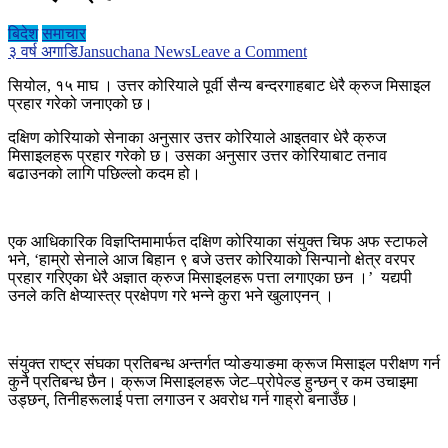
बिदेश
समाचार
on
३ वर्ष अगाडि
Jansuchana News
Leave a Comment
उत्तर
सियोल, १५ माघ । उत्तर कोरियाले पूर्वी सैन्य बन्दरगाहबाट धेरै क्रुज मिसाइल
कोरियाद्दारा
प्रहार गरेको जनाएको छ।
पूर्वी
सैन्य
दक्षिण कोरियाको सेनाका अनुसार उत्तर कोरियाले आइतवार धेरै क्रुज
बन्दरगाहबाट
मिसाइलहरू प्रहार गरेको छ। उसका अनुसार उत्तर कोरियाबाट तनाव
धेरै
बढाउनको लागि पछिल्लो कदम हो।
क्रुज
मिसाइल
प्रहार
एक आधिकारिक विज्ञप्तिमामार्फत दक्षिण कोरियाका संयुक्त चिफ अफ स्टाफले
भने, ‘हाम्रो सेनाले आज बिहान ९ बजे उत्तर कोरियाको सिन्पानो क्षेत्र वरपर
प्रहार गरिएका धेरै अज्ञात क्रुज मिसाइलहरू पत्ता लगाएका छन ।’ यद्यपी
उनले कति क्षेप्यास्त्र प्रक्षेपण गरे भन्ने कुरा भने खुलाएनन् ।
संयुक्त राष्ट्र संघका प्रतिबन्ध अन्तर्गत प्योङयाङमा क्रूज मिसाइल परीक्षण गर्न
कुनै प्रतिबन्ध छैन। क्रूज मिसाइलहरू जेट–प्रोपेल्ड हुन्छन् र कम उचाइमा
उड्छन्, तिनीहरूलाई पत्ता लगाउन र अवरोध गर्न गाह्रो बनाउँछ।