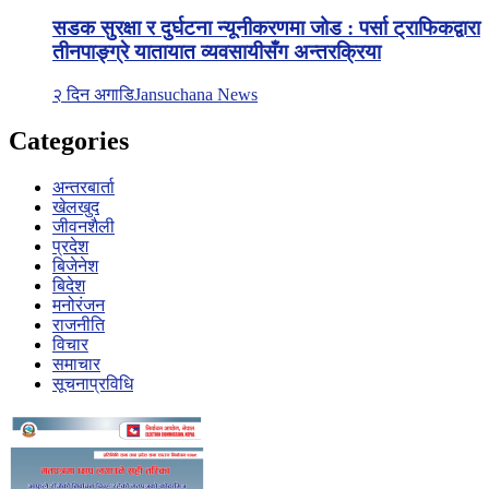
सडक सुरक्षा र दुर्घटना न्यूनीकरणमा जोड : पर्सा ट्राफिकद्वारा
तीनपाङ्ग्रे यातायात व्यवसायीसँग अन्तरक्रिया
२ दिन अगाडि
Jansuchana News
Categories
अन्तरबार्ता
खेलखुद
जीवनशैली
प्रदेश
बिजेनेश
बिदेश
मनोरंजन
राजनीति
विचार
समाचार
सूचनाप्रविधि