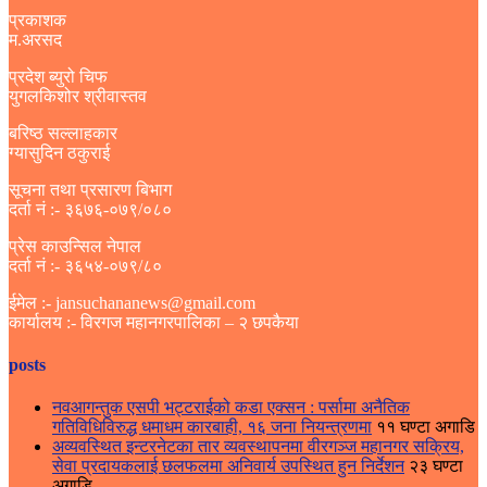
प्रकाशक
म.अरसद
प्रदेश ब्युरो चिफ
युगलकिशोर श्रीवास्तव
बरिष्ठ सल्लाहकार
ग्यासुदिन ठकुराई
सूचना तथा प्रसारण बिभाग
दर्ता नं :- ३६७६-०७९/०८०
प्रेस काउन्सिल नेपाल
दर्ता नं :- ३६५४-०७९/८०
ईमेल :- jansuchananews@gmail.com
कार्यालय :- विरगज महानगरपालिका – २ छपकैया
posts
नवआगन्तुक एसपी भट्टराईको कडा एक्सन : पर्सामा अनैतिक
गतिविधिविरुद्ध धमाधम कारबाही, १६ जना नियन्त्रणमा
११ घण्टा अगाडि
अव्यवस्थित इन्टरनेटका तार व्यवस्थापनमा वीरगञ्ज महानगर सक्रिय,
सेवा प्रदायकलाई छलफलमा अनिवार्य उपस्थित हुन निर्देशन
२३ घण्टा
अगाडि