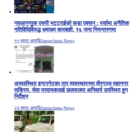
नवआगन्तुक एसपी भट्टराईको कडा एक्सन : पर्सामा अनैतिक
गतिविधिविरुद्ध धमाधम कारबाही, १६ जना नियन्त्रणमा
११ घण्टा अगाडि
Jansuchana News
अव्यवस्थित इन्टरनेटका तार व्यवस्थापनमा वीरगञ्ज महानगर
सक्रिय, सेवा प्रदायकलाई छलफलमा अनिवार्य उपस्थित हुन
निर्देशन
२३ घण्टा अगाडि
Jansuchana News