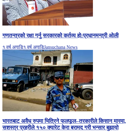
गणतन्त्रको रक्षा गर्नु सरकारको कर्तव्य हो:प्रधानमन्त्री ओली
१ वर्ष अगाडि
१ वर्ष अगाडि
Jansuchana News
भारतबाट अवैध रुपमा भित्रिने फलफूल–तरकारीले किसान मारमा,
सशस्त्र प्रहरीले १५० क्यारेट केरा बरामद गरी भन्सार बुझायो