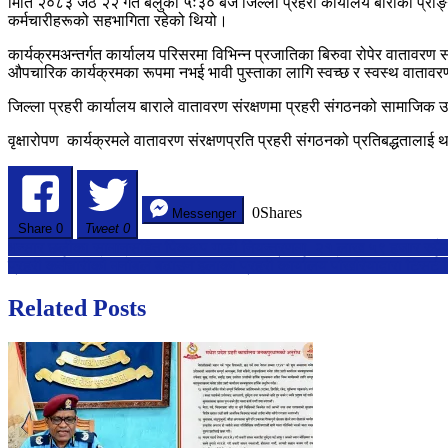
मिति २०८३ जेठ २२ गते बेलुका ५ः३० बजे जिल्ला प्रहरी कार्यालय बाराको प्राङ्
जिल्ला
कर्मचारीहरूको सहभागिता रहेको थियो।
प्रहरी
कार्यालय
कार्यक्रमअन्तर्गत कार्यालय परिसरमा विभिन्न प्रजातिका बिरुवा रोपेर वातावरण
बाराद्वारा
औपचारिक कार्यक्रमका रूपमा नभई भावी पुस्ताका लागि स्वच्छ र स्वस्थ वातावरण न
वृक्षारोपण
कार्यक्रम
जिल्ला प्रहरी कार्यालय बाराले वातावरण संरक्षणमा प्रहरी संगठनको सामाजिक उत्
सम्पन्न
वृक्षारोपण कार्यक्रमले वातावरण संरक्षणप्रति प्रहरी संगठनको प्रतिबद्धताला
0
Shares
Messenger
Share
0
Tweet 0
Post
भन्सार छलीका सामानसहित पिकअप गाडी नियन्त्रणमा, २१ लाख ५९ हजार रुपैयाँ
प्रहरी कर्मचारीको मनोबल बढाउन इलाका प्रहरी कार्यालय पोखरियाद्वारा टिसर्ट
navigation
Related Posts