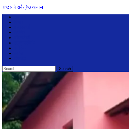
राष्ट्रको सर्वश्रेष्ठ आवाज
समाचार
विचार
अन्तरबार्ता
बिजेनेश
जीवनशैली
सूचनाप्रविधि
मनोरंजन
प्रदेश
खेलखुद
Search
for: