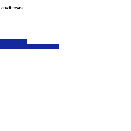
ले जानकारी गराएको छ ।
ीको पटाका नष्ट।
भिन्न सामानहरु तथा लागु औषध बरामद।