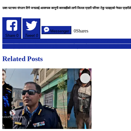
उक्त घटनामा संगलन तिनै जनालाई आवश्यक कानुनी कारवाहीको लागी जिल्ला प्रहरी परिसर टेकु पठाइएको नेपाल प्रहरी
0
Shares
Messenger
Share
0
Tweet 0
Post
सशस्त्र प्रहरीका डिआइजी गणेश ठाडा मगरको सक्रियतामा ३४ लाख भन्दा बढ
सशस्त्र प्रहरी बल नेपाल नं.१३ हे. क्वा. पर्सा द्धारा १२ लाख भन्दा बढीको वि
navigation
Related Posts