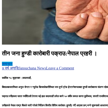
तीन जना हुण्डी कारोबारी पक्राउ:नेपाल प्रहरी ।
समाचार
on
४ वर्ष अगाडि
Jansuchana News
Leave a Comment
तीन
जना
कार्तिक १८ शुक्रबार ।काठमाडौं,
हुण्डी
कारोबारी
बिशालबाजारस्थित अनुज सेन्टर र न्युरोड खिचापोखरीस्थित जय दुर्गा ट्रेड ईन्टरनेशनलबाट हुण्डी कारोबारमा संलग्न रह
पक्राउ:नेपाल
प्रहरी
पक्राउ पर्नेहरूमा भारत नयाँदिल्ली ठेगाना भई हाल काठमाडौं ठमेल बस्ने ५० वर्षीय कमल कान्त कुल्थिया, सप्तरी राजविर
।
उनीहरुले नेपाल राष्ट्र बैंकले जारी गरेको निर्देशन विपरीत वित्तिय कारोवार (हुण्डी) गर्दै आएका छन् भन्ने सूचनाक