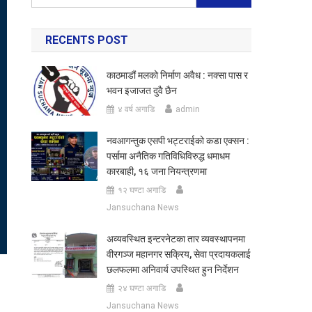
for:
RECENTS POST
काठमाडौं मलको निर्माण अवैध : नक्सा पास र
भवन इजाजत दुवै छैन
४ वर्ष अगाडि
admin
नवआगन्तुक एसपी भट्टराईको कडा एक्सन :
पर्सामा अनैतिक गतिविधिविरुद्ध धमाधम
कारबाही, १६ जना नियन्त्रणमा
१२ घण्टा अगाडि
Jansuchana News
अव्यवस्थित इन्टरनेटका तार व्यवस्थापनमा
वीरगञ्ज महानगर सक्रिय, सेवा प्रदायकलाई
छलफलमा अनिवार्य उपस्थित हुन निर्देशन
२४ घण्टा अगाडि
Jansuchana News