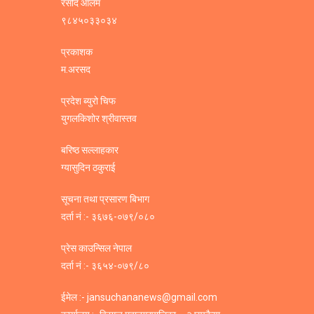
रसीद आलम
९८४५०३३०३४
प्रकाशक
म.अरसद
प्रदेश ब्युरो चिफ
युगलकिशोर श्रीवास्तव
बरिष्ठ सल्लाहकार
ग्यासुदिन ठकुराई
सूचना तथा प्रसारण बिभाग
दर्ता नं :- ३६७६-०७९/०८०
प्रेस काउन्सिल नेपाल
दर्ता नं :- ३६५४-०७९/८०
ईमेल :- jansuchananews@gmail.com