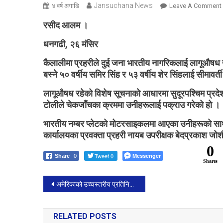
Jansuchana News
४ वर्ष अगाडि
Leave A Comment
रसीद आलम ।
धनगढी, २६ मंसिर
कैलालीमा प्रहरीले दुई जना भारतीय नागरिकलाई लागूऔषध 
बस्ने ५० वर्षीय समिर सिंह र ५३ वर्षीय शेर सिंहलाई सीमावर्
लागूऔषध रहेको विशेष सूचनाको आधारमा सुदूरपश्चिम प्रदेश
टोलीले चेकजाँचका क्रममा उनीहरूलाई पक्राउ गरेको हो ।
भारतीय नम्बर प्लेटको मोटरसाइकलमा आएका उनीहरूको साथब
कार्यालयका प्रवक्ता प्रहरी नायब उपरीक्षक बेदप्रकाश जो
0
Tweet 0
Messenger
Share
0
Shares
Post
अमेरिकाको उच्चस्तरीय प्रतिनिधिमण्डलले बेइजिङको भ्रमण गर्दै
navigation
RELATED POSTS