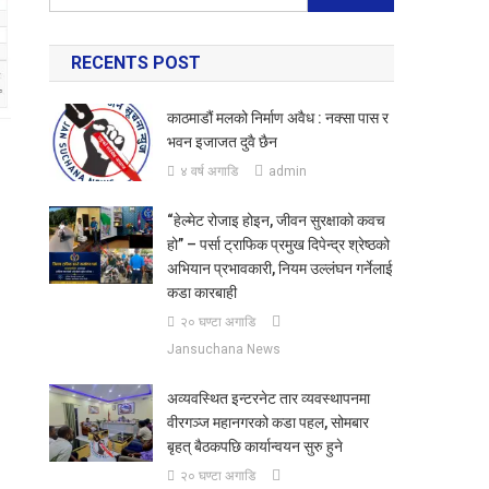
for:
RECENTS POST
काठमाडौं मलको निर्माण अवैध : नक्सा पास र
भवन इजाजत दुवै छैन
४ वर्ष अगाडि
admin
“हेल्मेट रोजाइ होइन, जीवन सुरक्षाको कवच
हो” – पर्सा ट्राफिक प्रमुख दिपेन्द्र श्रेष्ठको
अभियान प्रभावकारी, नियम उल्लंघन गर्नेलाई
कडा कारबाही
२० घण्टा अगाडि
Jansuchana News
अव्यवस्थित इन्टरनेट तार व्यवस्थापनमा
वीरगञ्ज महानगरको कडा पहल, सोमबार
बृहत् बैठकपछि कार्यान्वयन सुरु हुने
२० घण्टा अगाडि