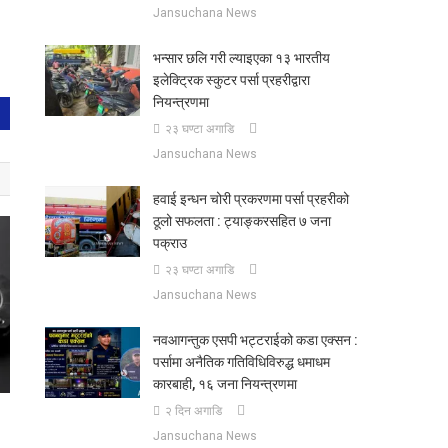
Jansuchana News
भन्सार छलि गरी ल्याइएका १३ भारतीय
इलेक्ट्रिक स्कुटर पर्सा प्रहरीद्वारा
नियन्त्रणमा
२३ घण्टा अगाडि
Jansuchana News
हवाई इन्धन चोरी प्रकरणमा पर्सा प्रहरीको
ठूलो सफलता : ट्याङ्करसहित ७ जना
पक्राउ
२३ घण्टा अगाडि
Jansuchana News
नवआगन्तुक एसपी भट्टराईको कडा एक्सन :
पर्सामा अनैतिक गतिविधिविरुद्ध धमाधम
कारबाही, १६ जना नियन्त्रणमा
२ दिन अगाडि
Jansuchana News