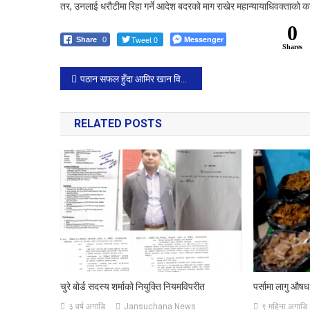
तर, उनलाई धरौटीमा रिहा गर्ने आदेश बदरको माग राखेर महान्यायाधिवक्ताको कार
0
Tweet 0
Messenger
Share
0
Shares
Post
पठान सफल हुँदा आमिर खान विस्थापित !
navigation
RELATED POSTS
चुरे बोर्ड सदस्य शर्माको नियुक्ति नियमविपरीत
पर्सामा लागु औषध
३ वर्ष अगाडि
Jansuchana News
९ महिना अगाडि