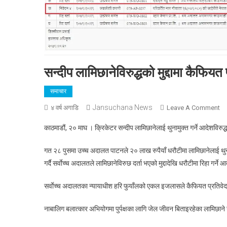
सन्दीप लामिछानेविरुद्धको मुद्दामा कैफि
समाचार
Jansuchana News
O
४ वर्ष अगाडि
Leave A Comment
सन्
काठमाडौं, २० माघ । क्रिकेटर सन्दीप लामिछानेलाई थुनामुक्त गर्ने आदेशविरुद
लाम
मुद्
गत २८ पुसमा उच्च अदालत पाटनले २० लाख रुपैयाँ धरौटीमा लामिछानेलाई थुनामु
कै
गर्दै सर्वाेच्च अदालतले लामिछानेविरुछ दर्ता भएको मुद्दादेखि धरौटीमा रिहा गर्
प्र
झि
सर्वाेच्च अदालतका न्यायाधीश हरि फुयाँलको एकल इजलासले कैफियत प्रतिव
सर्
आद
नाबालिग बलात्कार अभियोगमा पुर्पक्षका लागि जेल जीवन बिताइरहेका लामिछ