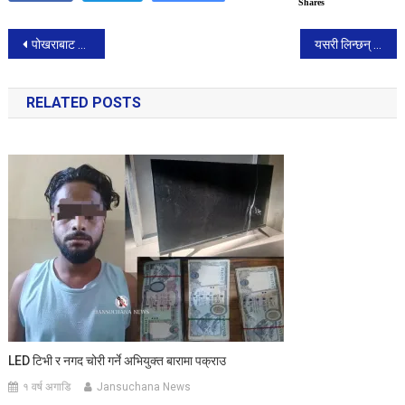
Shares
Post
पोखराबाट पहिलो उडान भर्न एयरलाइन्सको चासो।
यसरी लिन्छन् सांसदले शपथ।
navigation
RELATED POSTS
LED टिभी र नगद चोरी गर्ने अभियुक्त बारामा पक्राउ
१ वर्ष अगाडि
Jansuchana News