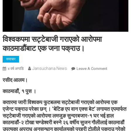
विश्वकपमा सट्टेबाजी गराएको आरोपमा
काठमाडौंबाट एक जना पक्राउ।
समाचार
Jansuchana News
On
४ वर्ष अगाडि
Leave A Comment
विश्वकपमा
रसीद आलम।
सट्टेबाजी
गराएको
काठमाडौं, १ पुस ।
आरोपमा
कतारमा जारी विश्वकप फुटबलमा सट्टेबाजी गराएको आरोपमा एक
काठमाडौंबाट
एजेन्ट पक्राउ परेका छन् । ‘बेटिङ एप वान एक्स बेट’ लगायत एपमार्फत
एक
सट्टेबाजी गराएको आरोपमा लमजुङ सुन्दरबजार-१ घर भई हाल
जना
काठमाडौं-२ टोखा चण्डेश्वरी बस्ने २६ वर्षीय सुजन गौलीलाई काठमाडौं
पक्राउ।
उपत्यका अपराध अनुसन्धान कार्यालयको प्रहरी टोलीले पक्राउ गरेको