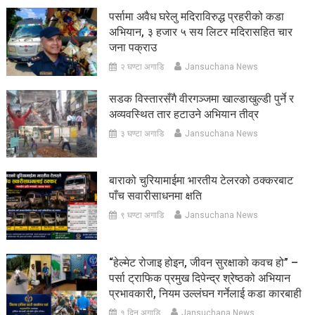
पर्सामा अवैध घरेलु मदिराविरुद्ध प्रहरीको कडा
अभियान, ३ हजार ५ सय लिटर मदिरासहित चार
जना पक्राउ
२ घण्टा अगाडि
Jansuchana News
सडक विस्तारसँगै वीरगञ्जमा खाल्डाखुल्डी पुर्ने र
अव्यवस्थित तार हटाउने अभियान तीव्र
३ घण्टा अगाडि
Jansuchana News
बाराको चुरियामाईमा भारतीय टेलरको ठक्करबाट
पाँच सवारीसाधनमा क्षति
९ घण्टा अगाडि
Jansuchana News
“हेल्मेट रोजाइ होइन, जीवन सुरक्षाको कवच हो” –
पर्सा ट्राफिक प्रमुख दिपेन्द्र श्रेष्ठको अभियान
प्रभावकारी, नियम उल्लंघन गर्नेलाई कडा कारबाही
१ दिन अगाडि
Jansuchana News