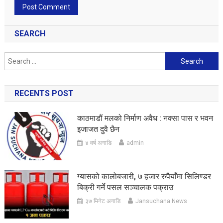
SEARCH
Search
for:
RECENTS POST
काठमाडौं मलको निर्माण अवैध : नक्सा पास र भवन
इजाजत दुवै छैन
४ वर्ष अगाडि
admin
ग्यासको कालोबजारी, ७ हजार रुपैयाँमा सिलिण्डर
बिक्री गर्ने पसल सञ्चालक पक्राउ
३७ मिनेट अगाडि
Jansuchana News