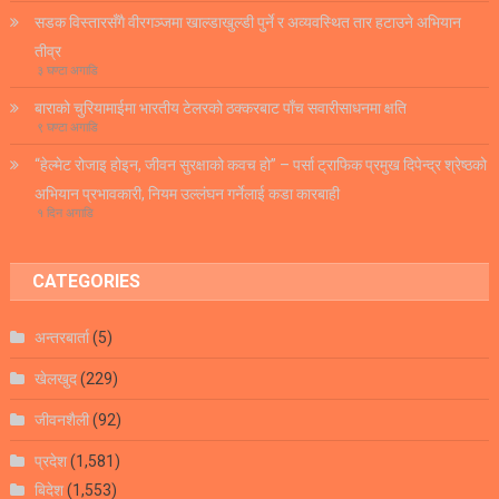
सडक विस्तारसँगै वीरगञ्जमा खाल्डाखुल्डी पुर्ने र अव्यवस्थित तार हटाउने अभियान
तीव्र
३ घण्टा अगाडि
बाराको चुरियामाईमा भारतीय टेलरको ठक्करबाट पाँच सवारीसाधनमा क्षति
९ घण्टा अगाडि
“हेल्मेट रोजाइ होइन, जीवन सुरक्षाको कवच हो” – पर्सा ट्राफिक प्रमुख दिपेन्द्र श्रेष्ठको
अभियान प्रभावकारी, नियम उल्लंघन गर्नेलाई कडा कारबाही
१ दिन अगाडि
CATEGORIES
अन्तरबार्ता
(5)
खेलखुद
(229)
जीवनशैली
(92)
प्रदेश
(1,581)
बिदेश
(1,553)