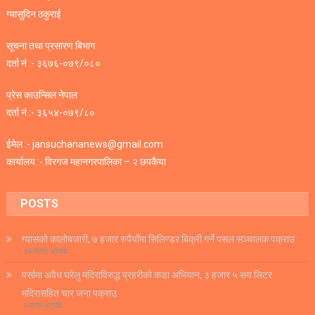
ग्यासुदिन ठकुराई
सूचना तथा प्रसारण बिभाग
दर्ता नं :- ३६७६-०७९/०८०
प्रेस काउन्सिल नेपाल
दर्ता नं :- ३६५४-०७९/८०
ईमेल :- jansuchananews@gmail.com
कार्यालय :- विरगज महानगरपालिका – २ छपकैया
POSTS
ग्यासको कालोबजारी, ७ हजार रुपैयाँमा सिलिण्डर बिक्री गर्ने पसल सञ्चालक पक्राउ
३७ मिनेट अगाडि
पर्सामा अवैध घरेलु मदिराविरुद्ध प्रहरीको कडा अभियान, ३ हजार ५ सय लिटर
मदिरासहित चार जना पक्राउ
२ घण्टा अगाडि