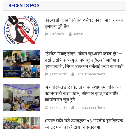
RECENTS POST
काठमाडौं मलको निर्माण अवैध : नक्सा पास र भवन
इजाजत दुवै छैन
४ वर्ष अगाडि
admin
“हेल्मेट रोजाइ होइन, जीवन सुरक्षाको कवच हो” –
पर्सा ट्राफिक प्रमुख दिपेन्द्र श्रेष्ठको अभियान
प्रभावकारी, नियम उल्लंघन गर्नेलाई कडा कारबाही
९ घण्टा अगाडि
Jansuchana News
अव्यवस्थित इन्टरनेट तार व्यवस्थापनमा वीरगञ्ज
महानगरको कडा पहल, सोमबार बृहत् बैठकपछि
कार्यान्वयन सुरु हुने
९ घण्टा अगाडि
Jansuchana News
भन्सार छलि गरी ल्याइएका १३ भारतीय इलेक्ट्रिक
स्कुटर पर्सा प्रहरीद्वारा नियन्त्रणमा