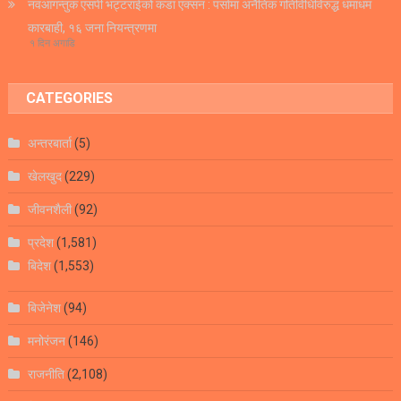
नवआगन्तुक एसपी भट्टराईको कडा एक्सन : पर्सामा अनैतिक गतिविधिविरुद्ध धमाधम
कारबाही, १६ जना नियन्त्रणमा
१ दिन अगाडि
CATEGORIES
अन्तरबार्ता
(5)
खेलखुद
(229)
जीवनशैली
(92)
प्रदेश
(1,581)
बिदेश
(1,553)
बिजेनेश
(94)
मनोरंजन
(146)
राजनीति
(2,108)