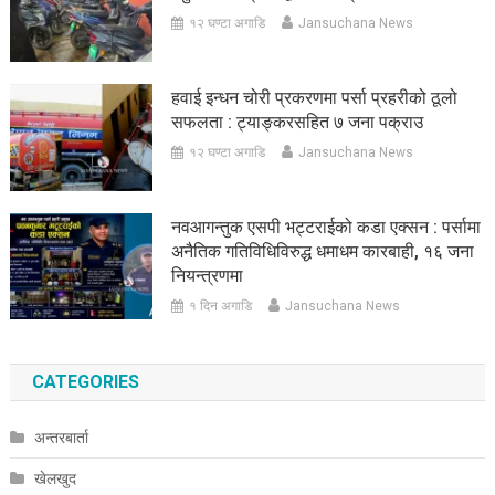
१२ घण्टा अगाडि
Jansuchana News
हवाई इन्धन चोरी प्रकरणमा पर्सा प्रहरीको ठूलो
सफलता : ट्याङ्करसहित ७ जना पक्राउ
१२ घण्टा अगाडि
Jansuchana News
नवआगन्तुक एसपी भट्टराईको कडा एक्सन : पर्सामा
अनैतिक गतिविधिविरुद्ध धमाधम कारबाही, १६ जना
नियन्त्रणमा
१ दिन अगाडि
Jansuchana News
CATEGORIES
अन्तरबार्ता
खेलखुद