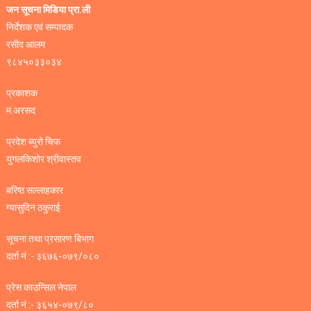
जन सूचना मिडिया प्रा.ली
निर्देशक एवं सम्पादक
रसीद आलम
९८४५०३३०३४
प्रकाशक
म.अरसद
प्रदेश ब्युरो चिफ
युगलकिशोर श्रीवास्तव
बरिष्ठ सल्लाहकार
ग्यासुदिन ठकुराई
सूचना तथा प्रसारण बिभाग
दर्ता नं :- ३६७६-०७९/०८०
प्रेस काउन्सिल नेपाल
दर्ता नं :- ३६५४-०७९/८०