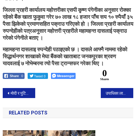
जिल्ला प्रहरी कार्यालय महोत्तरीका एसपी कृृष्ण पंगेनीका अनुसार रोक्का
रहेको बैंक खाता फुकुवा गरेर ७० लाख १८ हजार पाँच सय १० रुपैयाँ ३५
पैसा झिकेको प्रमाणसहित पक्राउ गरिएको हो । जिल्ला प्रहरी कार्यालय
रुपन्देहीको पत्रअनुसार महोत्तरी प्रहरीले महामहन्त दासलाई पक्राउ
गरेको पंगेनीले बताए ।
महामहन्त दासलाइ रुपन्देही पठाइएको छ । दासले आफ्नै नाममा रहेको
सिद्धार्थनगर शाखाको मेघा बैंकको खाताबाट जनकपुरका श्रवण
यादवलाई ७ नोभेम्बरमा त्यो पैसा ट्रान्सफर गरेका थिए ।
0
Tweet 0
Messenger
Share
0
Shares
Post
मोदी र पुटिनबीच के विषयमा छलफल भयो ?
उपाधिका लागि अर्जेन्टिना र फ्रान्स भिड्दै, मेसीलाई अन्तिम अवसर।
navigation
RELATED POSTS