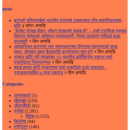
posts
बाराको चुरियामाईमा भारतीय टेलरको ठक्करबाट पाँच सवारीसाधनमा
क्षति
३ घण्टा अगाडि
“हेल्मेट रोजाइ होइन, जीवन सुरक्षाको कवच हो” – पर्सा ट्राफिक प्रमुख
दिपेन्द्र श्रेष्ठको अभियान प्रभावकारी, नियम उल्लंघन गर्नेलाई कडा
कारबाही
१ दिन अगाडि
अव्यवस्थित इन्टरनेट तार व्यवस्थापनमा वीरगञ्ज महानगरको कडा
पहल, सोमबार बृहत् बैठकपछि कार्यान्वयन सुरु हुने
१ दिन अगाडि
भन्सार छलि गरी ल्याइएका १३ भारतीय इलेक्ट्रिक स्कुटर पर्सा
प्रहरीद्वारा नियन्त्रणमा
१ दिन अगाडि
हवाई इन्धन चोरी प्रकरणमा पर्सा प्रहरीको ठूलो सफलता :
ट्याङ्करसहित ७ जना पक्राउ
१ दिन अगाडि
Categories
अन्तरबार्ता
(5)
खेलखुद
(229)
जीवनशैली
(92)
प्रदेश
(1,581)
बिदेश
(1,553)
बिजेनेश
(94)
मनोरंजन
(146)