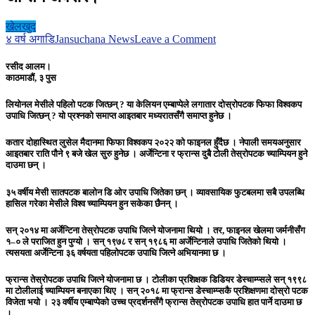
खेलखुद
on
४ वर्ष अगाडि
Jansuchana News
Leave a Comment
उपाधिका
लागि
रसीद आलम।
अर्जेन्टिना
काठमाडौं, ३ पुस
र
फ्रान्स
लियोनल मेसीले पहिलो पटक जित्छन् ? या केलियन एम्बाप्पेले लगातार दोस्रोपटक फिफा विश्वकप
भिड्दै,
उपाधि जित्छन् ? यो प्रश्नको समाप्त आइतबार मध्यरातसँगै समाप्त हुनेछ ।
मेसीलाई
अन्तिम
कतार दोहास्थित लुसेल मैदानमा फिफा विश्वकप २०२२ को फाइनल हुँदैछ । नेपाली समयअनुसार
अवसर।
आइतबार राति पौने ९ बजे खेल सुरु हुनेछ । अर्जेन्टिना र फ्रान्स दुबै टोली तेस्रोपटक च्याम्पियन हुने
दाउमा छन् ।
३५ वर्षीय मेसी सातपटक बालोन डि ओर उपाधि जितेका छन् । व्यावसायिक फुटबलमा सबै उपलब्धि
हासिल गरेका मेसीले विश्व च्याम्पियन हुन सकेका छैनन् ।
सन् २०१४ मा अर्जेन्टिना तेस्रोपटक उपाधि जित्ने योजनामा थियो । तर, फाइनल खेलमा जर्मनीसँग
१–० ले पराजित हुन पुग्यो । सन् १९७८ र सन् १९८६ मा अर्जेन्टिनाले उपाधि जितेको थियो ।
त्यसयता अर्जेन्टिना ३६ वर्षयता पहिलोपटक उपाधि जित्ने अभियानमा छ ।
फ्रान्स तेस्रोपटक उपाधि जित्ने योजनामा छ । टोलीका प्रशिक्षक डिडियर डेस्चाम्प्सले सन् १९९८
मा टोलीलाई च्याम्पियन बनाएका थिए । सन् २०१८ मा फ्रान्स डेस्चाम्प्सकै प्रशिक्षणमा दोस्रो पटक
विजेता भयो । २३ वर्षीय एम्बाप्पेको उच्च प्रदर्शनसँगै फ्रान्स तेस्रोपटक उपाधि हात पार्ने दाउमा छ
।