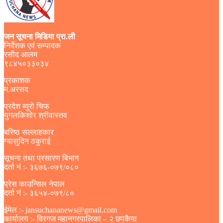
जन सूचना मिडिया प्रा.ली
निर्देशक एवं सम्पादक
रसीद आलम
९८४५०३३०३४
प्रकाशक
म.अरसद
प्रदेश ब्युरो चिफ
युगलकिशोर श्रीवास्तव
बरिष्ठ सल्लाहकार
ग्यासुदिन ठकुराई
सूचना तथा प्रसारण बिभाग
दर्ता नं :- ३६७६-०७९/०८०
प्रेस काउन्सिल नेपाल
दर्ता नं :- ३६५४-०७९/८०
ईमेल :- jansuchananews@gmail.com
कार्यालय :- विरगज महानगरपालिका – २ छपकैया