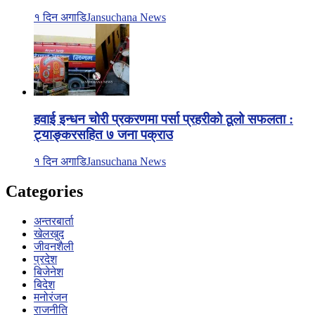
१ दिन अगाडि
Jansuchana News
हवाई इन्धन चोरी प्रकरणमा पर्सा प्रहरीको ठूलो सफलता :
ट्याङ्करसहित ७ जना पक्राउ
१ दिन अगाडि
Jansuchana News
Categories
अन्तरबार्ता
खेलखुद
जीवनशैली
प्रदेश
बिजेनेश
बिदेश
मनोरंजन
राजनीति