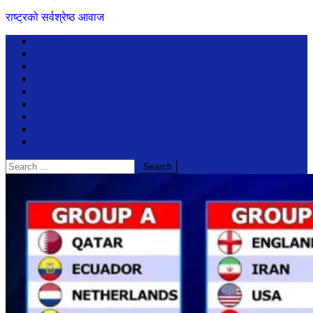
राष्ट्रको सर्वश्रेष्ठ आवाज
समाचार
विचार
अन्तरबार्ता
बिजेनेश
जीवनशैली
सूचनाप्रविधि
मनोरंजन
प्रदेश
खेलखुद
Search
for: