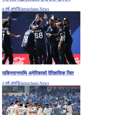
४ वर्ष अगाडि
Jansuchana News
पाकिस्तानमाथि अमेरिकाको ऐतिहासिक जित
२ वर्ष अगाडि
Jansuchana News