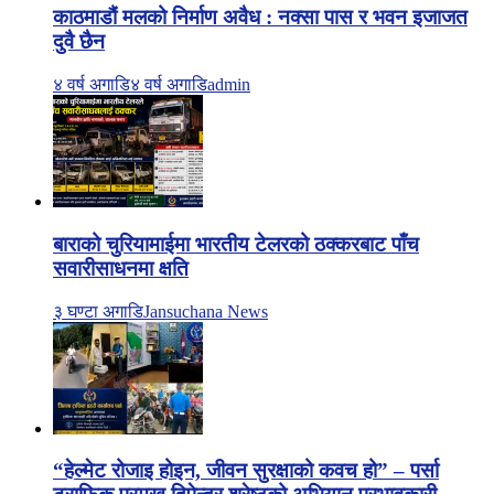
काठमाडौं मलको निर्माण अवैध : नक्सा पास र भवन इजाजत
दुवै छैन
४ वर्ष अगाडि
४ वर्ष अगाडि
admin
बाराको चुरियामाईमा भारतीय टेलरको ठक्करबाट पाँच
सवारीसाधनमा क्षति
३ घण्टा अगाडि
Jansuchana News
“हेल्मेट रोजाइ होइन, जीवन सुरक्षाको कवच हो” – पर्सा