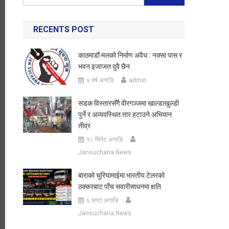
for:
RECENTS POST
काठमाडौं मलको निर्माण अवैध : नक्सा पास र
भवन इजाजत दुवै छैन
४ वर्ष अगाडि
admin
सडक विस्तारसँगै वीरगञ्जमा खाल्डाखुल्डी
पुर्ने र अव्यवस्थित तार हटाउने अभियान
तीव्र
१८ मिनेट अगाडि
Jansuchana News
बाराको चुरियामाईमा भारतीय टेलरको
ठक्करबाट पाँच सवारीसाधनमा क्षति
६ घण्टा अगाडि
Jansuchana News