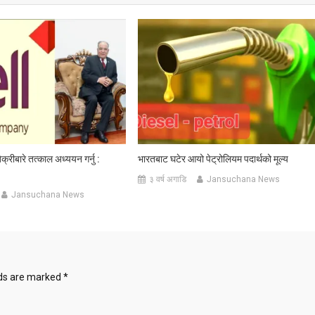
्रीबारे तत्काल अध्ययन गर्नु :
भारतबाट घटेर आयो पेट्रोलियम पदार्थको मूल्य
३ वर्ष अगाडि
Jansuchana News
Jansuchana News
lds are marked
*