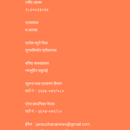
रसीद आलम
९८४५०३३०३४
प्रकाशक
म.अरसद
प्रदेश ब्युरो चिफ
युगलकिशोर श्रीवास्तव
बरिष्ठ सल्लाहकार
ग्यासुदिन ठकुराई
सूचना तथा प्रसारण बिभाग
दर्ता नं :- ३६७६-०७९/०८०
प्रेस काउन्सिल नेपाल
दर्ता नं :- ३६५४-०७९/८०
ईमेल :- jansuchananews@gmail.com