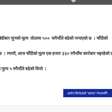
On
सुनको
िहीबार सुनको मूल्य ताेलामा ५०० रूपैयाँले बढेको जनाएकाे छ । चाँदीको
ूल्य
५००
ुपैयाँले
 । त्यस्तै, आज चाँदीको मूल्य एक हजार ३३० रुपैयाँमा कारोबार भइरहेको 
बढ्यो
ुल्य ५ रुपैैयाँले बढेको थियो ।
आर्यन सिग्देलको ‘सायरा’ नेपालसँगै विश्वभर एकसाथ रिलिज हुँदै।