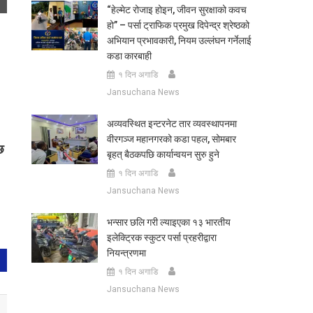
“हेल्मेट रोजाइ होइन, जीवन सुरक्षाको कवच
हो” – पर्सा ट्राफिक प्रमुख दिपेन्द्र श्रेष्ठको
अभियान प्रभावकारी, नियम उल्लंघन गर्नेलाई
कडा कारबाही
१ दिन अगाडि
Jansuchana News
अव्यवस्थित इन्टरनेट तार व्यवस्थापनमा
वीरगञ्ज महानगरको कडा पहल, सोमबार
छ
बृहत् बैठकपछि कार्यान्वयन सुरु हुने
१ दिन अगाडि
Jansuchana News
भन्सार छलि गरी ल्याइएका १३ भारतीय
इलेक्ट्रिक स्कुटर पर्सा प्रहरीद्वारा
नियन्त्रणमा
१ दिन अगाडि
Jansuchana News