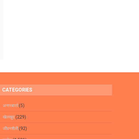
CATEGORIES
अन्तरबार्ता
(5)
खेलखुद
(229)
जीवनशैली
(92)