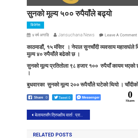
सुनको मूल्य ५०० रुपैयाँले बढ्यो
बिजेनेश
Jansuchana News
४ वर्ष अगाडि
Leave A Comment
काठमाडौं, १५ मंसिर । नेपाल सुनचाँदी व्यवसाय महासघंले ब
म
मुल्य ४० रुपैैयाँले बढेको छ ।
र
सुनको मूल्य प्रतितोला ९८ हजार १०० रुपैयाँ कायम भएको छ
।
बुधवारका सुनको मूल्य २०० रूपैयाँले घटेको थियो । चाँदीको म
0
Tweet 0
Messenger
Share
0
Shares
Post
बेलायतसँग त्रिपक्षीय वार्ता : प्राविधिक विषयमा छलफल
navigation
RELATED POSTS